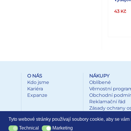
43
Kč
O NÁS
NÁKUPY
Kdo jsme
Oblíbené
Kariéra
Věrnostní progra
Expanze
Obchodní podmí
Reklamační řád
Zásady ochrany o
údajů
Tyto webové stránky používají soubory cookie, aby se vám 
Technical
Marketing
Technical
Marketing