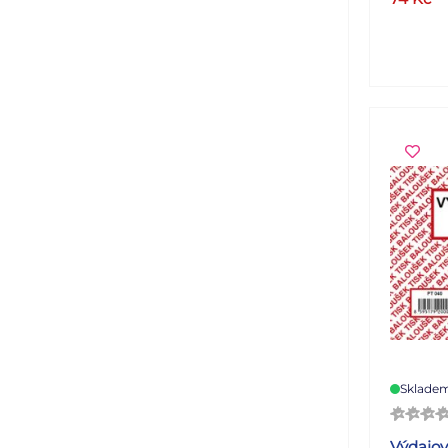
Sklade
Výdajov