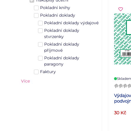
Tiskopisy účetní
Pokladní knihy
Pokladní doklady
Pokladní doklady výdajové
Pokladní doklady
stvrzenky
Pokladní doklady
příjmové
Pokladní doklady
paragony
Faktury
Sklade
Více
Výdajov
podvojn
30
Kč