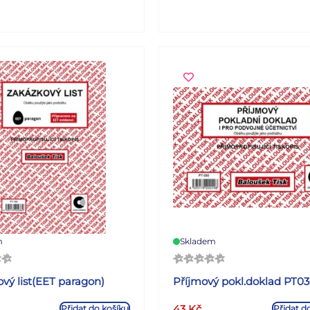
platné požadavky zákona o
nepropisovací formát A4 na 
32 listů
m
Skladem
vý list(EET paragon)
Příjmový pokl.doklad PT0
43
Kč
Přidat do košíku
Přidat d