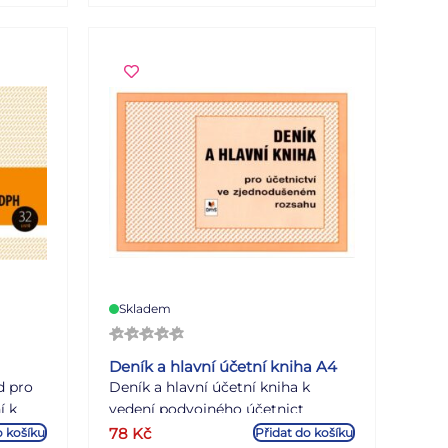
Skladem
Deník a hlavní účetní kniha A4
d pro
Deník a hlavní účetní kniha k
í k
vedení podvojného účetnict
ny
nepropisovací formát A4 na šíř 41
78
Kč
o košíku
Přidat do košíku