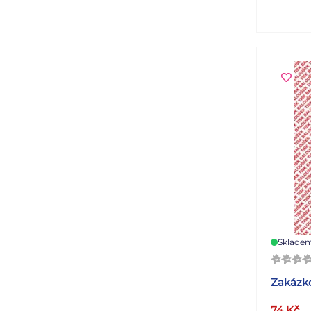
Sklade
Zakázko
74
Kč