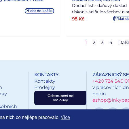
Dodací list - daňový doklad
Přidat do košíku
tiskopis splňuje všechny pla
požadavky zákona o DPH
98
Kč
Přidat d
nepropisovací nečíslovaný 
A5 na výšku obsahuje 100 lis
odtržitelných perforací, se
1
2
3
4
Dalš
zakládacím děrováním
KONTAKTY
ZÁKAZNICKÝ SE
Kontakty
+420 724 540 0
m
Prodejny
v pracovních dn
nky
hodin
Odstoupení od
eshop@inkypapi
smlouvy
sobních
na nich co nejlépe pracovalo.
Více