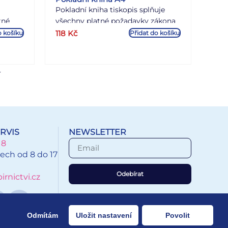
Pokladní kniha tiskopis splňuje
tné
všechny platné požadavky zákona
o DPH nečíslovaná nepropisovací
118
Kč
o košíku
Přidat do košíku
formát
formát A4 na výšku 48 listů
tů
í
RVIS
NEWSLETTER
18
ech od 8 do 17
Odebírat
rnictvi.cz
Odmítám
Uložit nastavení
Povolit