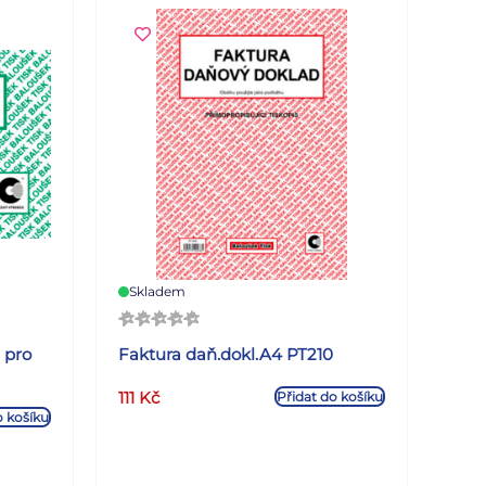
Skladem
 pro
Faktura daň.dokl.A4 PT210
111
Kč
Přidat do košíku
o košíku