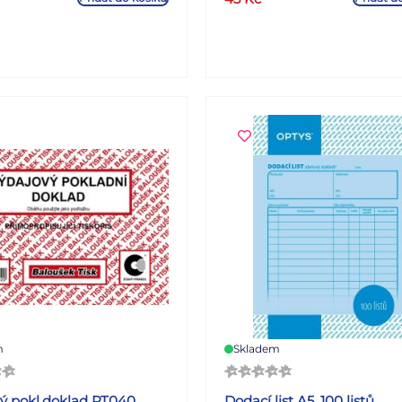
m
Skladem
ý pokl.doklad PT040
Dodací list A5, 100 listů