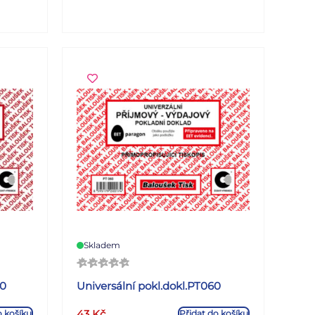
 DPH
listů
šířku
Skladem
30
Universální pokl.dokl.PT060
43
Kč
o košíku
Přidat do košíku