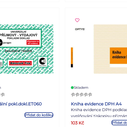
m
Skladem
ální pokl.dokl.ET060
Kniha evidence DPH A4
Kniha evidence DPH podkla
Přidat do košíku
vyplňování tiskopisu přiznán
DPH tiskopis splňuje všech
103
Kč
Přidat d