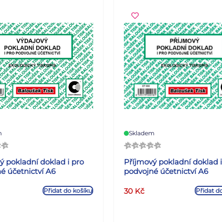
m
Skladem
ý pokladní doklad i pro
Příjmový pokladní doklad i
é účetnictví A6
podvojné účetnictví A6
30
Kč
Přidat do košíku
Přidat d