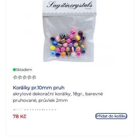
Skladem
Korálky pr.10mm pruh
akrylové dekorační korálky, 18gr., barevné
pruhované, průvlek 2mm
EAN 6902012510086
78
Kč
Přidat do košíku