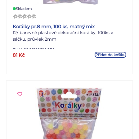
Skladem
Korálky pr.8 mm, 100 ks, matný mix
12/ barevné plastové dekorační korálky, 100ks v
sáčku, průvlek 2mm
EAN 6902110510650
81
Kč
Přidat do košíku