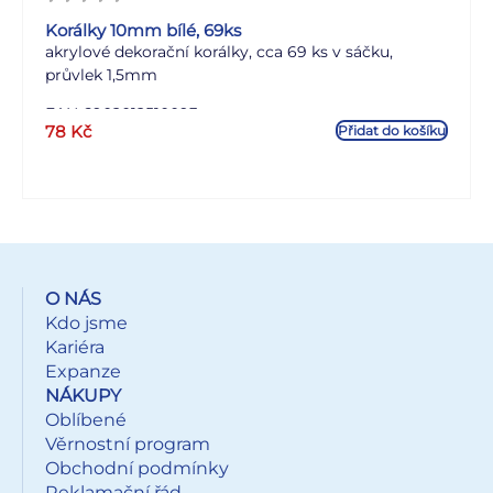
Korálky 10mm bílé, 69ks
akrylové dekorační korálky, cca 69 ks v sáčku,
průvlek 1,5mm
EAN 6902012510093
78
Kč
Přidat do košíku
O NÁS
Kdo jsme
Kariéra
Expanze
NÁKUPY
Oblíbené
Věrnostní program
Obchodní podmínky
Reklamační řád