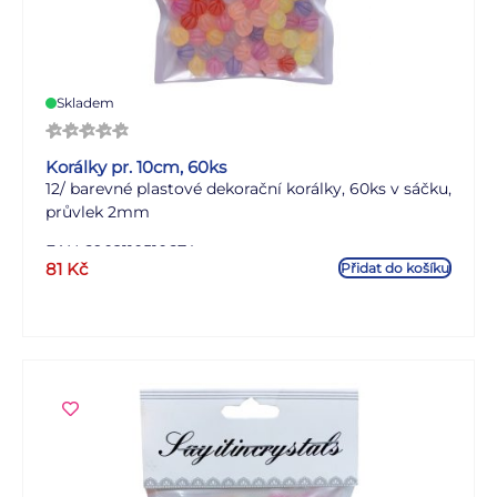
Skladem
Korálky pr. 10cm, 60ks
12/ barevné plastové dekorační korálky, 60ks v sáčku,
průvlek 2mm
EAN 6902110510674
81
Kč
Přidat do košíku