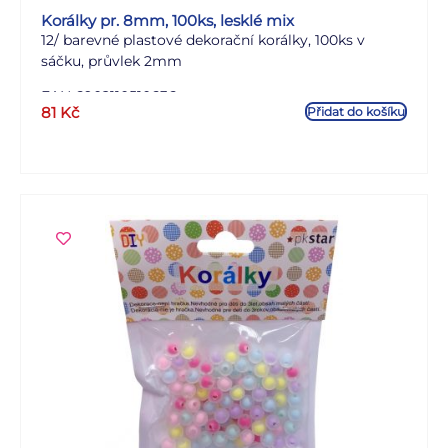
Korálky pr. 8mm, 100ks, lesklé mix
12/ barevné plastové dekorační korálky, 100ks v
sáčku, průvlek 2mm
EAN 6902110510636
81
Kč
Přidat do košíku