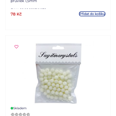
průvlek 1,5mm
EAN 6902012510079
78
Kč
Přidat do košíku
Skladem