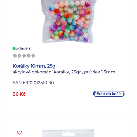
Skladem
Korálky 10mm, 25g
akrylové dekorační korálky, 25gr., průvlek 1,5mm
EAN 6902012510130
86
Kč
Přidat do košíku