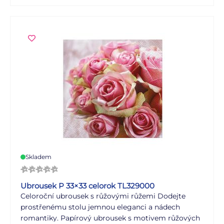
zaručuje pevnost. Díky realistickému květinovému
motivu se ubrousky stanou nejen praktickou
pomůckou, ale i krásnou dekorací, která vnese do
interiéru šmrnc a příjemnou atmosféru. Rozměr: 33
× 33 cm Motiv: květy chryzantém POČET
UBROUSKŮ V BALENÍ: 20 ks Uvedená cena je za 1
balení (20 kusů).
Skladem
Ubrousek P 33×33 celorok TL329000
Celoroční ubrousek s růžovými růžemi Dodejte
prostřenému stolu jemnou eleganci a nádech
romantiky. Papírový ubrousek s motivem růžových