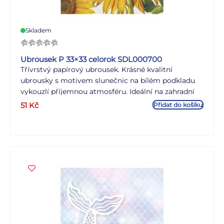
Skladem
Ubrousek P 33×33 celorok SDL000700
Třívrstvý papírový ubrousek. Krásné kvalitní
ubrousky s motivem slunečnic na bílém podkladu
vykouzlí příjemnou atmosféru. Ideální na zahradní
prostírání, oslavy nebo na zkrášlení interiéru. MOTIV:
51
Kč
Přidat do košíku
slunečnice POČET UBROUSKŮ V BALENÍ: 20 KS
Uvedená cena je za 1 balení po 20 ks.