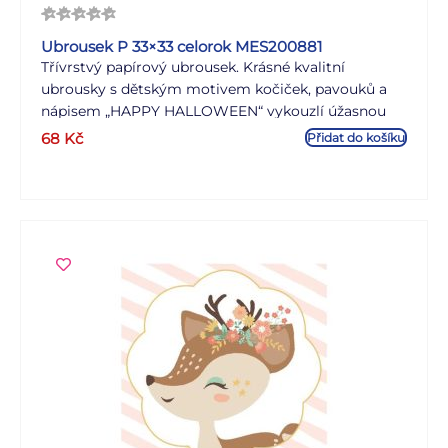
Ubrousek P 33×33 celorok MES200881
Třívrstvý papírový ubrousek. Krásné kvalitní
ubrousky s dětským motivem kočiček, pavouků a
nápisem „HAPPY HALLOWEEN“ vykouzlí úžasnou
atmosféru. Ideální na halloweenskou párty. MOTIV:
68
Kč
Přidat do košíku
kočičky, pavouci a nápis „HAPPY HALLOWEEN“
POČET UBROUSKŮ V BALENÍ: 20 KS Uvedená cena
je za 1 balení po 20 ks.