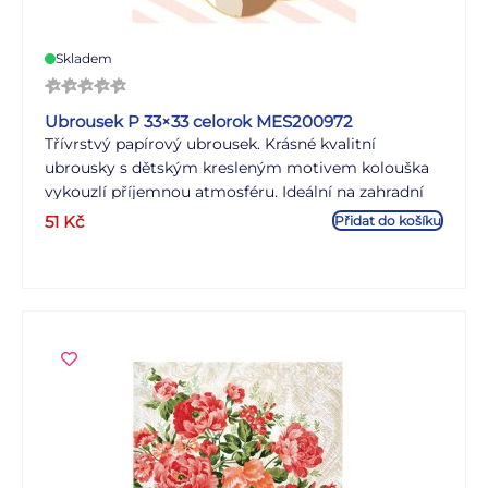
Skladem
Ubrousek P 33×33 celorok MES200972
Třívrstvý papírový ubrousek. Krásné kvalitní
ubrousky s dětským kresleným motivem kolouška
vykouzlí příjemnou atmosféru. Ideální na zahradní
prostírání, oslavy nebo na zkrášlení interiéru. MOTIV:
51
Kč
Přidat do košíku
koloušek POČET UBROUSKŮ V BALENÍ: 20 KS
Uvedená cena je za 1 balení po 20 ks.