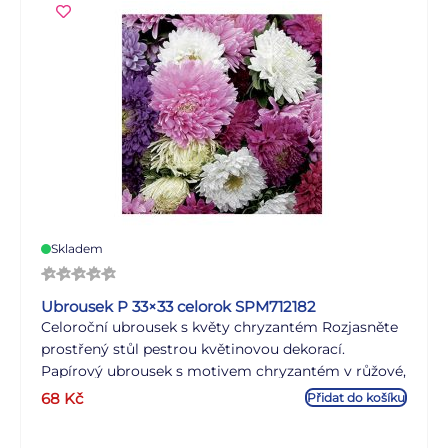
která potěší hosty a rozzáří každý stůl. Motiv:
cupcakes Rozměr: 33 × 33 cm POČET UBROUSKŮ V
BALENÍ: 20 ks Uvedená cena je za 1 balení (20 kusů).
Skladem
Ubrousek P 33×33 celorok SPM712182
Celoroční ubrousek s květy chryzantém Rozjasněte
prostřený stůl pestrou květinovou dekorací.
Papírový ubrousek s motivem chryzantém v růžové,
fialové a bílé barvě působí svěže a elegantně, a
68
Kč
Přidat do košíku
proto se hodí jak pro běžné rodinné stolování, tak i
pro sváteční chvíle či oslavy. Třívrstvé provedení