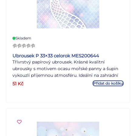
Skladem
Ubrousek P 33×33 celorok MES200644
Třívrstvý papírový ubrousek. Krásné kvalitní
ubrousky s motivem ocasu mořské panny a šupin
vykouzlí příjemnou atmosféru. Ideální na zahradní
prostírání, oslavy nebo na zkrášlení interiéru. MOTIV:
51
Kč
Přidat do košíku
ocas mořské panny, šupiny POČET UBROUSKŮ V
BALENÍ: 20 KS Uvedená cena je za 1 balení po 20 ks.