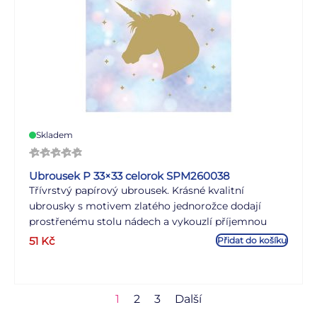
Skladem
Ubrousek P 33×33 celorok SPM260038
Třívrstvý papírový ubrousek. Krásné kvalitní
ubrousky s motivem zlatého jednorožce dodají
prostřenému stolu nádech a vykouzlí příjemnou
atmosféru. Ideální na dětské oslavy, narozeninové
51
Kč
Přidat do košíku
oslavy a na různé večírky, zkrášlíte tak každé
prostírání. MOTIV: zlatý jednorožec POČET
UBROUSKŮ V BALENÍ: 20 ks Uvedená cena je za 1
1
2
3
Další
balení po 20 ks.