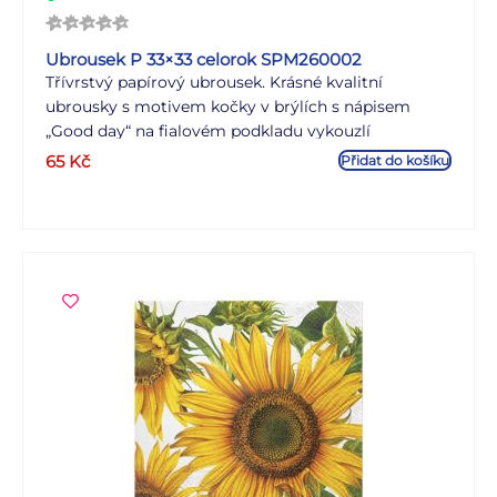
Ubrousek P 33×33 celorok SPM260002
Třívrstvý papírový ubrousek. Krásné kvalitní
ubrousky s motivem kočky v brýlích s nápisem
„Good day“ na fialovém podkladu vykouzlí
příjemnou atmosféru. Ideální na zahradní prostírání,
65
Kč
Přidat do košíku
oslavy nebo na zkrášlení interiéru. MOTIV: kočka
POČET UBROUSKŮ V BALENÍ: 20 KS Uvedená cena
je za 1 balení po 20 ks.