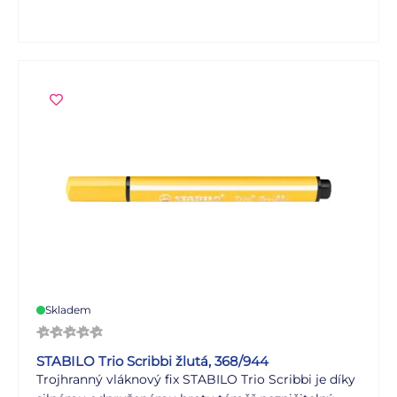
barvy lze snadno odstranit z rukou a oděvu. Super
vypratelný inkoust (40 stupňů) pracím práškem.
Víčko lze snadno připevnit na konec pera.
Skladem
STABILO Trio Scribbi žlutá, 368/944
Trojhranný vláknový fix STABILO Trio Scribbi je díky