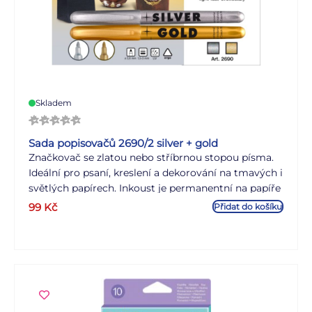
Skladem
Sada popisovačů 2690/2 silver + gold
Značkovač se zlatou nebo stříbrnou stopou písma.
Ideální pro psaní, kreslení a dekorování na tmavých i
světlých papírech. Inkoust je permanentní na papíře
a porézních materiálech a částečně permanentní na
99
Kč
Přidat do košíku
skle, kovech a plastech. Válcový hrot, šíře stopy cca
1,5 - 3 mm. Skladujte ve vodorovné poloze.