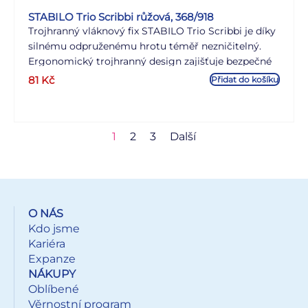
STABILO Trio Scribbi růžová, 368/918
Trojhranný vláknový fix STABILO Trio Scribbi je díky
silnému odpruženému hrotu téměř nezničitelný.
Ergonomický trojhranný design zajišťuje bezpečné
držení v dětských rukou při malování. Intenzivní
81
Kč
Přidat do košíku
barvy lze snadno odstranit z rukou a oděvu. Super
vypratelný inkoust (40 stupňů) pracím práškem.
Víčko lze snadno připevnit na konec pera.
1
2
3
Další
O NÁS
Kdo jsme
Kariéra
Expanze
NÁKUPY
Oblíbené
Věrnostní program