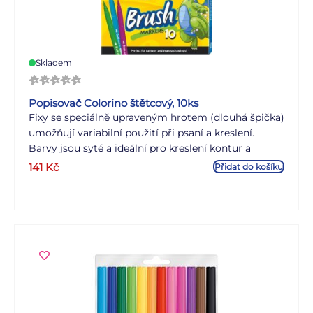
Skladem
Popisovač Colorino štětcový, 10ks
Fixy se speciálně upraveným hrotem (dlouhá špička)
umožňují variabilní použití při psaní a kreslení.
Barvy jsou syté a ideální pro kreslení kontur a
následné vybarvování vybraných ploch.
141
Kč
Přidat do košíku