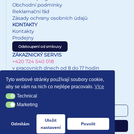
Obchodní podmínky
Reklamační řád
Zásady ochrany osobních údajů
KONTAKTY
Kontakty
Prodejny
Odstoupení od smlouvy
ZÁKAZNICKÝ SERVIS
+420 724 540 018
v pracovních dnech od 8 do 17 hodin
eshop@inkypapirnictvi.cz
Tyto webové stránky používají soubory cookie,
aby se vám na nich co nejlépe pracovalo.
Více
Technical
Technical
NEWSLETTER
Marketing
Marketing
Uložit
Odmítám
Povolit
Odebírat
nastavení