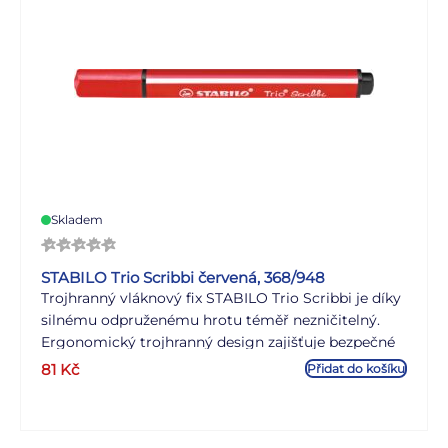
Skladem
STABILO Trio Scribbi červená, 368/948
Trojhranný vláknový fix STABILO Trio Scribbi je díky
silnému odpruženému hrotu téměř nezničitelný.
Ergonomický trojhranný design zajišťuje bezpečné
držení v dětských rukou při malování. Intenzivní
81
Kč
Přidat do košíku
barvy lze snadno odstranit z rukou a oděvu. Super
vypratelný inkoust (40 stupňů) pracím práškem.
Víčko lze snadno připevnit na konec pera.