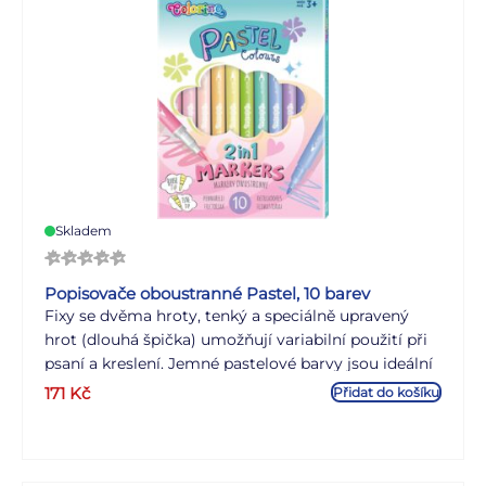
Skladem
Popisovače oboustranné Pastel, 10 barev
Fixy se dvěma hroty, tenký a speciálně upravený
hrot (dlouhá špička) umožňují variabilní použití při
psaní a kreslení. Jemné pastelové barvy jsou ideální
pro kreslení kontur a následné vybarvování
171
Kč
Přidat do košíku
vybraných ploch.