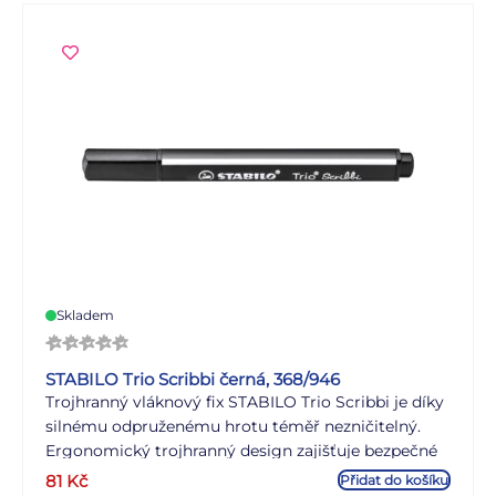
Skladem
STABILO Trio Scribbi černá, 368/946
Trojhranný vláknový fix STABILO Trio Scribbi je díky
silnému odpruženému hrotu téměř nezničitelný.
Ergonomický trojhranný design zajišťuje bezpečné
držení v dětských rukou při malování. Intenzivní
81
Kč
Přidat do košíku