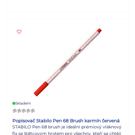
vypratelný inkoust (40 stupňů) pracím práškem.
Víčko lze snadno připevnit na konec pera.
Skladem
Popisovač Stabilo Pen 68 Brush karmín červená
STABILO Pen 68 brush je ideální prémiový vláknový
fix se štětcovým hrotem pro všechny, kteří se chtějí