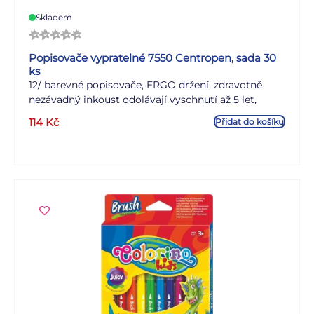
Skladem
Popisovače vypratelné 7550 Centropen, sada 30
ks
12/ barevné popisovače, ERGO držení, zdravotně
nezávadný inkoust odolávají vyschnutí až 5 let,
vypratelné, ventilační chránítko, válcový hrot odolný
114
Kč
Přidat do košíku
proti zatlačení, šířka stopy 1 mm