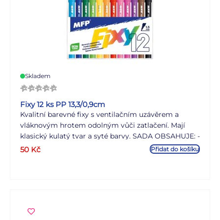
Skladem
Fixy 12 ks PP 13,3/0,9cm
Kvalitní barevné fixy s ventilačním uzávěrem a
vláknovým hrotem odolným vůči zatlačení. Mají
klasický kulatý tvar a syté barvy. SADA OBSAHUJE: -
12 ks barevných popisovačů (světle modrá, tmavě
50
Kč
Přidat do košíku
modrá, tmavě zelená, světle zelená, žlutá, oranžová,
červená, světle růžová, tmavě růžová, fialová, hnědá,
černá) Materiál těla: PP VAROVÁNÍ: Nevhodné pro
děti do 3 let. Nebezpečí udušení a spolknutí.
Obsahuje malé části. Dodáváme v plastovém obalu
se závěsem. Uvedená cena je za 1 balení.