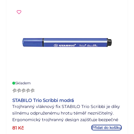
Skladem
STABILO Trio Scribbi modrá
Trojhranný vláknový fix STABILO Trio Scribbi je díky
silnému odpruženému hrotu téměř nezničitelný.
Ergonomický trojhranný design zajišťuje bezpečné
držení v dětských rukou při malování. Intenzivní
81
Kč
Přidat do košíku
barvy lze snadno odstranit z rukou a oděvu. Super