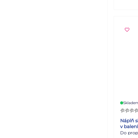
Sklade
Náplň s
v balen
Do prop