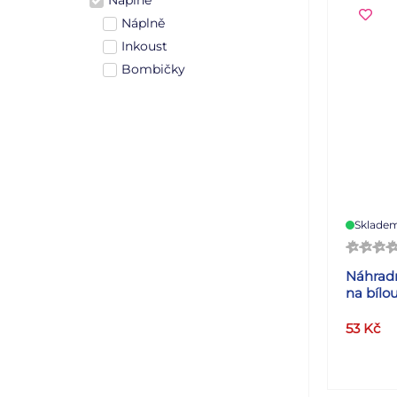
Náplně
Náplně
Inkoust
Bombičky
Sklade
Náhradn
na bílou
53
Kč