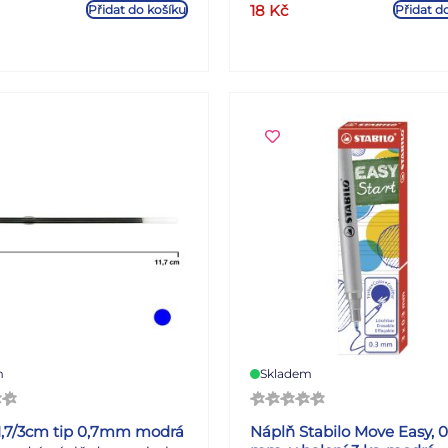
typu SILICON, délka náplně 
18
Kč
Přidat do košíku
Přidat d
m
Skladem
1,7/3cm tip 0,7mm modrá
Náplň Stabilo Move Easy, 0