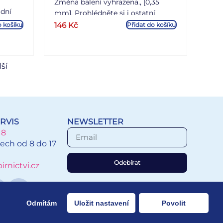
Změna balení vyhrazena., [0,35
dní
mm], Prohlédněte si i ostatní
produkty z rodiny FriXion.
146
Kč
o košíku
Přidat do košíku
. Pro
O
lší
otu.
odní
m.
RVIS
NEWSLETTER
18
ech od 8 do 17
Odebírat
rnictvi.cz
Odmítám
Uložit nastavení
Povolit