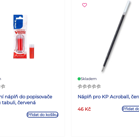
m
Skladem
í náplň do popisovače
Náplň pro KP Acroball, če
 tabuli, červená
46
Kč
Přidat d
Přidat do košíku