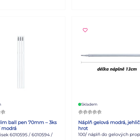
m
Skladem
lim ball pen 70mm – 3ks
Náplň gelová modrá, jehli
í modrá
hrot
100/ náplň do gelových prop
isek 6010595 / 6010594 /