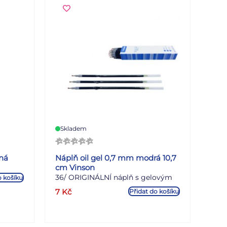
Skladem
rná
Náplň oil gel 0,7 mm modrá 10,7
cm Vinson
36/ ORIGINÁLNÍ náplň s gelovým
o košíku
inkoustem, do propisek VINSON, v
7
Kč
Přidat do košíku
balení 36 ks, cena za kus