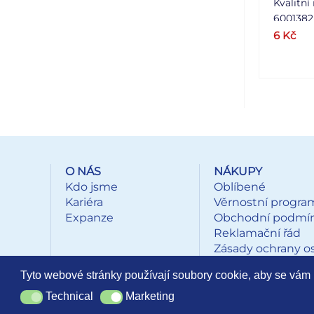
Kvalitní
6001382 
plynulé 
6
Kč
kuličkov
mm. Náp
průměr 
1 ks.
O NÁS
NÁKUPY
Kdo jsme
Oblíbené
Kariéra
Věrnostní progra
Expanze
Obchodní podmí
Reklamační řád
Zásady ochrany o
údajů
Tyto webové stránky používají soubory cookie, aby se vám 
Technical
Marketing
Technical
Marketing