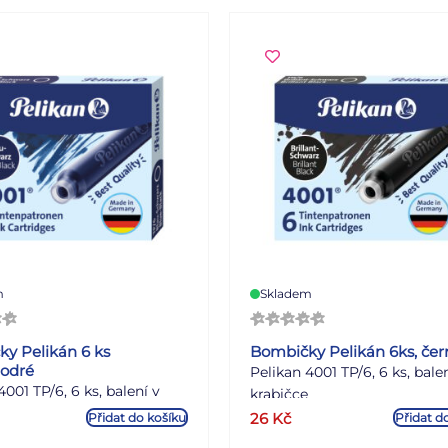
m
Skladem
y Pelikán 6 ks
Bombičky Pelikán 6ks, čer
odré
Pelikan 4001 TP/6, 6 ks, balen
4001 TP/6, 6 ks, balení v
krabičce
26
Kč
Přidat do košíku
Přidat d