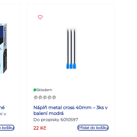
Skladem
né
Náplň metal cross 40mm – 3ks v
balení modrá
í v
Do propisky 6010597
22
Kč
o košíku
Přidat do košíku