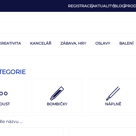
REGISTRACE
AKTUALITY
BLOG
PROD
KREATIVITA
KANCELÁŘ
ZÁBAVA, HRY
OSLAVY
BALENÍ
TEGORIE
OUST
BOMBIČKY
NÁPLNĚ