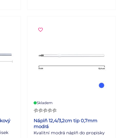
Skladem
čkový
Náplň 12,4/3,2cm tip 0,7mm
modrá
isek
Kvalitní modrá náplň do propisky