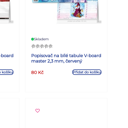
Skladem
V-board
Popisovač na bílé tabule V-board
master 2,3 mm, červený
80
Kč
o košíku
Přidat do košíku