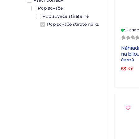
Psací potřeby
Popisovače
Popisovače stíratelné
Popisovače stíratelné ks
Sklade
Náhradn
na bílo
černá
53
Kč