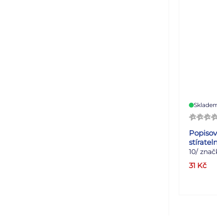
Sklade
Popisov
stíratel
10/ znač
tabulky,
31
Kč
nezávadn
světlost
skladov
válcový 