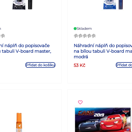
m
Skladem
í náplň do popisovače
Náhradní náplň do popiso
u tabuli V-board master,
na bílou tabuli V-board ma
modrá
53
Kč
Přidat do košíku
Přidat d