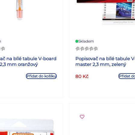
m
Skladem
ač na bílé tabule V-board
Popisovač na bílé tabule 
 2,3 mm oranžový
master 2,3 mm, zelený
80
Kč
Přidat do košíku
Přidat d