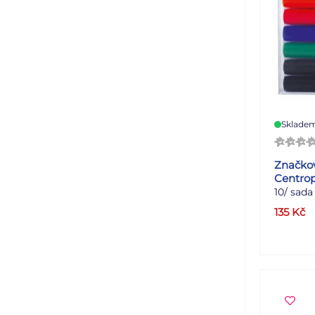
Sklade
Značkov
Centro
10/ sada
značkov
135
Kč
tabule a
sucha st
alkoholo
šířka s