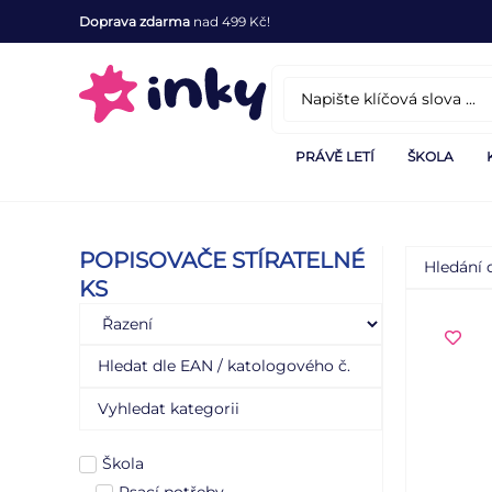
Doprava zdarma
nad 499 Kč!
PRÁVĚ LETÍ
ŠKOLA
POPISOVAČE STÍRATELNÉ
KS
Škola