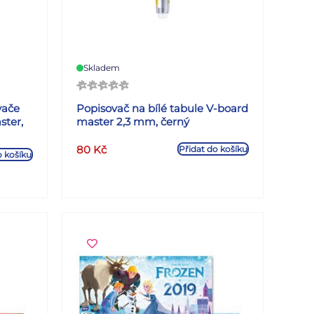
Skladem
vače
Popisovač na bílé tabule V-board
ster,
master 2,3 mm, černý
80
Kč
Přidat do košíku
o košíku