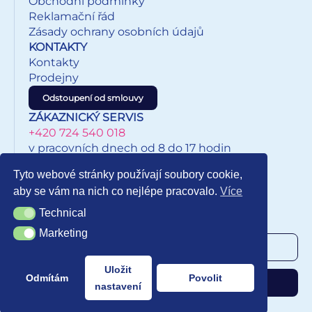
Obchodní podmínky
Reklamační řád
Zásady ochrany osobních údajů
KONTAKTY
Kontakty
Prodejny
Odstoupení od smlouvy
ZÁKAZNICKÝ SERVIS
+420 724 540 018
v pracovních dnech od 8 do 17 hodin
eshop@inkypapirnictvi.cz
Tyto webové stránky používají soubory cookie,
aby se vám na nich co nejlépe pracovalo.
Více
Technical
Technical
NEWSLETTER
Marketing
Marketing
Uložit
Odmítám
Povolit
Odebírat
nastavení