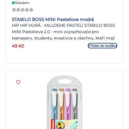
Skladem
STABILO BOSS MINI Pastellove modrá
HIP HIP HURÁ - MILUJEME PASTEL! STABILO BOSS
MINI Pastellove 2.0 - mini zvýrazňovače pro
teenagery, studenty, kreativce a všechny, kteří mají
rádi trendy pastelové barvy. Teenageři a studenti
49
Kč
Přidat do košíku
milují jemné barvy, kreativní lidé používají nové
barvy pro moderní lettering a kaligrafii. Jsou také
skvělým nápadem na dárek. Mini formát se
jednoduše vejde do každé kabelky - zvýrazňovače
jsou potom vždy a všude s vámi.