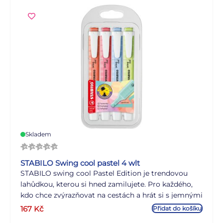
dokonalým společníkem na cestách.
Skladem
STABILO Swing cool pastel 4 wlt
STABILO swing cool Pastel Edition je trendovou
lahůdkou, kterou si hned zamilujete. Pro každého,
kdo chce zvýrazňovat na cestách a hrát si s jemnými
barvami, je STABILO swing cool v pastelových
167
Kč
Přidat do košíku
barvách dokonalým nástrojem. STABILO Anti-Dry-