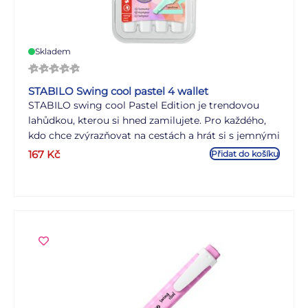
Skladem
STABILO Swing cool pastel 4 wallet
STABILO swing cool Pastel Edition je trendovou
lahůdkou, kterou si hned zamilujete. Pro každého,
kdo chce zvýrazňovat na cestách a hrát si s jemnými
barvami, je STABILO swing cool v pastelových
167
Kč
Přidat do košíku
barvách dokonalým nástrojem. STABILO Anti-Dry-
Out Technologie poskytuje 4hodinovou ochranu
před vysycháním a umožňuje tak plně soustředěnou
práci. S praktickým klipsem a úzkým tvarem je
dokonalým společníkem na cestách.