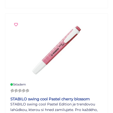
Out Technologie poskytuje 4hodinovou ochranu
před vysycháním a umožňuje tak plně soustředěnou
práci. S praktickým klipsem a úzkým tvarem je
dokonalým společníkem na cestách.
Skladem
STABILO swing cool Pastel cherry blossom
STABILO swing cool Pastel Edition je trendovou
lahůdkou, kterou si hned zamilujete. Pro každého,