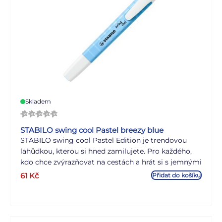
Skladem
STABILO swing cool Pastel breezy blue
STABILO swing cool Pastel Edition je trendovou
lahůdkou, kterou si hned zamilujete. Pro každého,
kdo chce zvýrazňovat na cestách a hrát si s jemnými
barvami, je STABILO swing cool v pastelových
61
Kč
Přidat do košíku
barvách dokonalým nástrojem. STABILO Anti-Dry-
Out Technologie poskytuje 4hodinovou ochranu
před vysycháním a umožňuje tak plně soustředěnou
práci. S praktickým klipsem a úzkým tvarem je