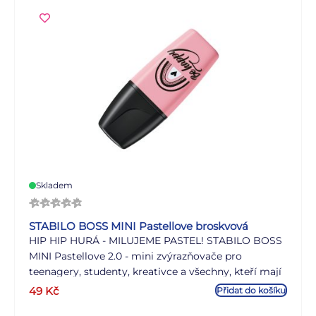
jsou potom vždy a všude s vámi.
Skladem
STABILO BOSS MINI Pastellove broskvová
HIP HIP HURÁ - MILUJEME PASTEL! STABILO BOSS
MINI Pastellove 2.0 - mini zvýrazňovače pro
teenagery, studenty, kreativce a všechny, kteří mají
rádi trendy pastelové barvy. Teenageři a studenti
49
Kč
Přidat do košíku
milují jemné barvy, kreativní lidé používají nové