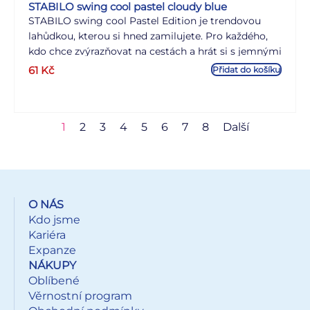
STABILO swing cool pastel cloudy blue
STABILO swing cool Pastel Edition je trendovou
lahůdkou, kterou si hned zamilujete. Pro každého,
kdo chce zvýrazňovat na cestách a hrát si s jemnými
barvami, je STABILO swing cool v pastelových
61
Kč
Přidat do košíku
barvách dokonalým nástrojem. STABILO Anti-Dry-
Out Technologie poskytuje 4hodinovou ochranu
před vysycháním a umožňuje tak plně soustředěnou
1
2
3
4
5
6
7
8
Další
práci. S praktickým klipsem a úzkým tvarem je
dokonalým společníkem na cestách.
O NÁS
Kdo jsme
Kariéra
Expanze
NÁKUPY
Oblíbené
Věrnostní program