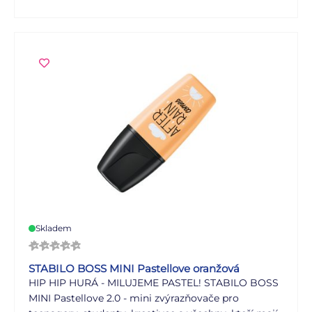
barvy pro moderní lettering a kaligrafii. Jsou také
skvělým nápadem na dárek. Mini formát se
jednoduše vejde do každé kabelky - zvýrazňovače
jsou potom vždy a všude s vámi.
Skladem
STABILO BOSS MINI Pastellove oranžová
HIP HIP HURÁ - MILUJEME PASTEL! STABILO BOSS
MINI Pastellove 2.0 - mini zvýrazňovače pro