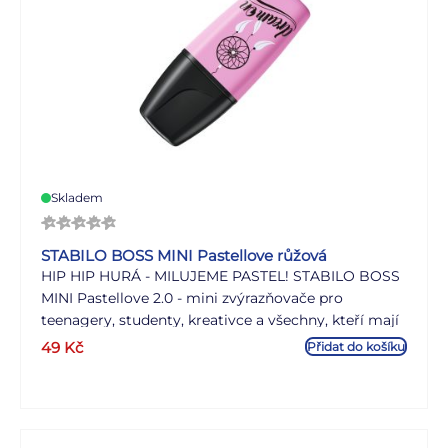
Skladem
STABILO BOSS MINI Pastellove růžová
HIP HIP HURÁ - MILUJEME PASTEL! STABILO BOSS
MINI Pastellove 2.0 - mini zvýrazňovače pro
teenagery, studenty, kreativce a všechny, kteří mají
rádi trendy pastelové barvy. Teenageři a studenti
49
Kč
Přidat do košíku
milují jemné barvy, kreativní lidé používají nové
barvy pro moderní lettering a kaligrafii. Jsou také
skvělým nápadem na dárek. Mini formát se
jednoduše vejde do každé kabelky - zvýrazňovače