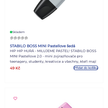
Skladem
STABILO BOSS MINI Pastellove šedá
HIP HIP HURÁ - MILUJEME PASTEL! STABILO BOSS
MINI Pastellove 2.0 - mini zvýrazňovače pro
teenagery, studenty, kreativce a všechny, kteří mají
rádi trendy pastelové barvy. Teenageři a studenti
49
Kč
Přidat do košíku
milují jemné barvy, kreativní lidé používají nové
barvy pro moderní lettering a kaligrafii. Jsou také
skvělým nápadem na dárek. Mini formát se
jednoduše vejde do každé kabelky - zvýrazňovače
jsou potom vždy a všude s vámi.