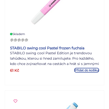
Skladem
STABILO swing cool Pastel frozen fuchsia
STABILO swing cool Pastel Edition je trendovou
lahůdkou, kterou si hned zamilujete. Pro každého,
kdo chce zvýrazňovat na cestách a hrát si s jemnými
barvami, je STABILO swing cool v pastelových
61
Kč
Přidat do košíku
barvách dokonalým nástrojem. STABILO Anti-Dry-
Out Technologie poskytuje 4hodinovou ochranu
před vysycháním a umožňuje tak plně soustředěnou
práci. S praktickým klipsem a úzkým tvarem je
dokonalým společníkem na cestách.