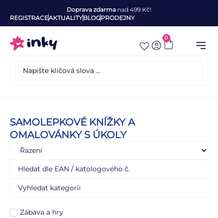
Doprava zdarma
nad 499 Kč!
REGISTRACE
AKTUALITY
BLOG
PRODEJNY
0
SAMOLEPKOVÉ KNÍŽKY A
OMALOVÁNKY S ÚKOLY
Zábava a hry