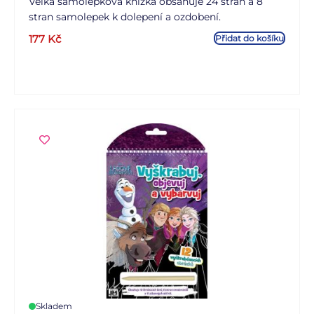
Velká samolepková knížka obsahuje 24 stran a 8
stran samolepek k dolepení a ozdobení.
177
Kč
Přidat do košíku
Skladem