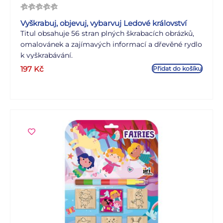
Vyškrabuj, objevuj, vybarvuj Ledové království
Titul obsahuje 56 stran plných škrabacích obrázků,
omalovánek a zajímavých informací a dřevěné rydlo
k vyškrabávání.
197
Kč
Přidat do košíku