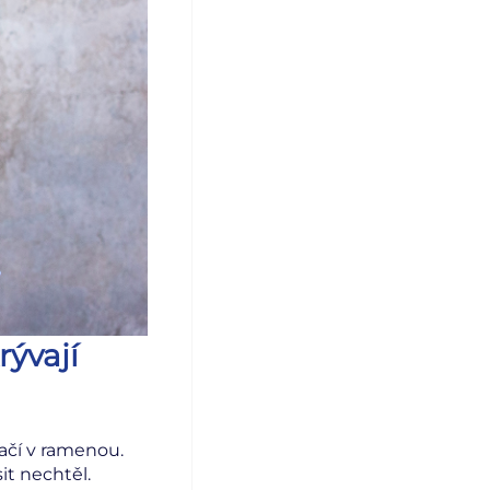
rývají
lačí v ramenou.
sit nechtěl.