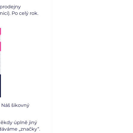
 prodejny
ci). Po celý rok.
… Náš šikovný
Někdy úplně jiný
odáváme „značky“.