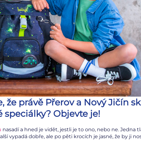
e, že právě Přerov a Nový Jičín sk
 speciálky? Objevte je!
u
nasadí a hned je vidět, jestli je to ono, nebo ne. Jedna t
Další vypadá dobře, ale po pěti krocích je jasné, že by ji no