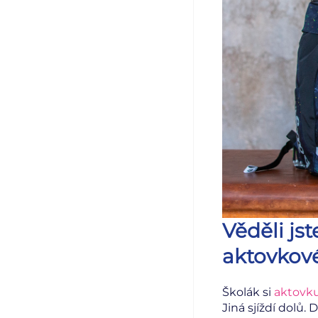
Věděli jst
aktovkové
Školák si
aktovk
Jiná sjíždí dolů. 