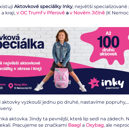
xistují
Aktovkové speciálky Inky
, největší specializované
a kraji,
v OC Trumf v Přerově
a
v Novém Jičíně
(K Nemocni
 si aktovky vyzkouší jednu po druhé, nastavíme popruhy,
avený.
ká aktovka. Jindy ta pevnější, která líp sedí na zádech. 
čekali. Pracujeme se značkami
Baagl
a
Oxybag
, ale nepr