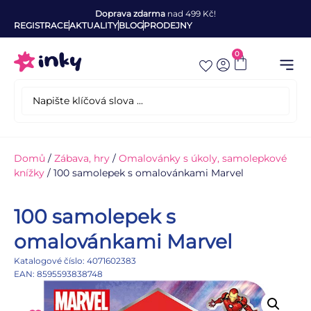
Doprava zdarma
nad 499 Kč!
REGISTRACE
AKTUALITY
BLOG
PRODEJNY
0
Domů
/
Zábava, hry
/
Omalovánky s úkoly, samolepkové
knížky
/ 100 samolepek s omalovánkami Marvel
100 samolepek s
omalovánkami Marvel
Katalogové číslo: 4071602383
EAN: 8595593838748