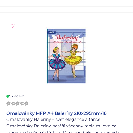
ten správný obleček a pomocí bílých proužků jej zahni
kolem siluety princezny (bílé proužky slouží k záhybu). 3.
Oblečky můžeš jednoduše měnit, kdy se ti zachce. Papír:
235g + lamino VAROVÁNÍ: Nevhodné pro děti do 3 let.
Nebezpečí vdechnutí a spolknutí malých částic. Uvedená
cena je za 1 ks.
Skladem
Omalovánky MFP A4 Baleríny 210x295mm/16
Omalovánky Baleríny – svět elegance a tance
Omalovánky Baleríny potěší všechny malé milovnice
tance a krásných šatů. Uvnitř najdou baleríny na jevišti i