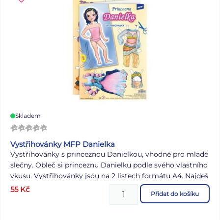
Skladem
Vystřihovánky MFP Danielka
Vystřihovánky s princeznou Danielkou, vhodné pro mladé
slečny. Obleč si princeznu Danielku podle svého vlastního
vkusu. Vystřihovánky jsou na 2 listech formátu A4. Najdeš
zde princeznu, spoustu různých šatů a doplňků.
55
Kč
Přidat do košíku
Vystřihovánky rozvíjejí kreativitu dětí pomocí různých
tvarů, barev a také zlepšují motoriku ruky. NÁVOD: 1.
Podle obrysu si vystřihni princeznu a oblečky. 2. Vyber si