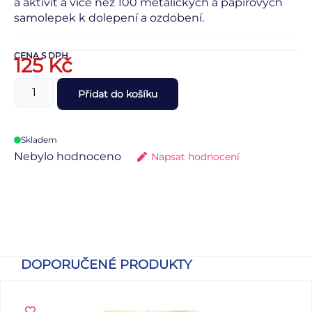
a aktivit a více než 100 metalických a papírových
samolepek k dolepení a ozdobení.
CENA S DPH
125
Kč
Přidat do košíku
Skladem
Nebylo hodnoceno
Napsat hodnocení
DOPORUČENÉ PRODUKTY