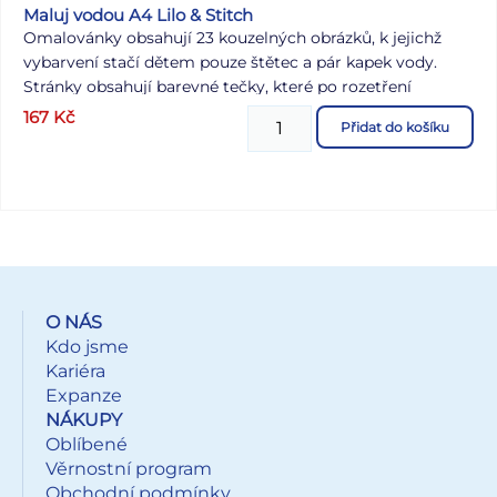
Maluj vodou A4 Lilo & Stitch
Omalovánky obsahují 23 kouzelných obrázků, k jejichž
vybarvení stačí dětem pouze štětec a pár kapek vody.
Stránky obsahují barevné tečky, které po rozetření
obrázek probarví.
167
Kč
Přidat do košíku
O NÁS
Kdo jsme
Kariéra
Expanze
NÁKUPY
Oblíbené
Věrnostní program
Obchodní podmínky