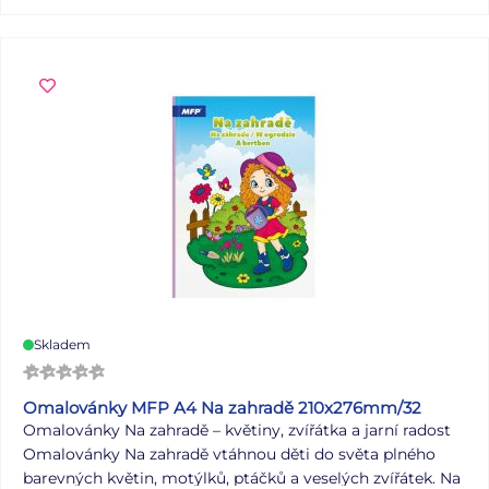
omalovánek: A5 Počet předloh k vymalování: 8 (bagr,
nakladač, traktor, kombajn, míchačka, jeřáb, sklápečka)
VAROVÁNÍ: Nevhodné pro děti do 3 let. Nebezpečí
vdechnutí a spolknutí malých částic. Uvedená cena je za 1
ks.
Skladem
Omalovánky MFP A4 Na zahradě 210x276mm/32
Omalovánky Na zahradě – květiny, zvířátka a jarní radost
Omalovánky Na zahradě vtáhnou děti do světa plného
barevných květin, motýlků, ptáčků a veselých zvířátek. Na