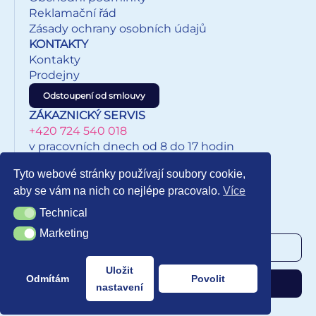
Reklamační řád
Zásady ochrany osobních údajů
KONTAKTY
Kontakty
Prodejny
Odstoupení od smlouvy
ZÁKAZNICKÝ SERVIS
+420 724 540 018
v pracovních dnech od 8 do 17 hodin
eshop@inkypapirnictvi.cz
Tyto webové stránky používají soubory cookie,
aby se vám na nich co nejlépe pracovalo.
Více
Technical
Technical
NEWSLETTER
Marketing
Marketing
Uložit
Odmítám
Povolit
Odebírat
nastavení