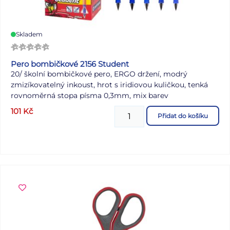
Skladem
Pero bombičkové 2156 Student
20/ školní bombičkové pero, ERGO držení, modrý
zmizíkovatelný inkoust, hrot s iridiovou kuličkou, tenká
rovnoměrná stopa písma 0,3mm, mix barev
101
Kč
Dodáváno v mixu dle aktuální skladové zásoby
Přidat do košíku