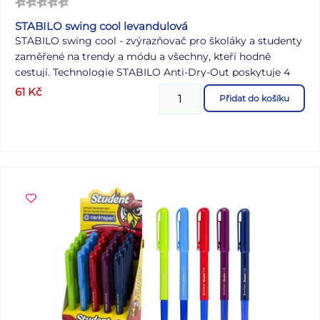
STABILO swing cool levandulová
STABILO swing cool - zvýrazňovač pro školáky a studenty
zaměřené na trendy a módu a všechny, kteří hodně
cestují. Technologie STABILO Anti-Dry-Out poskytuje 4
hodiny ochrany proti vysychání a umožňuje soustředěnou
61
Kč
Přidat do košíku
práci. Díky praktickému klipsu a úzkému tvaru šetří místo
v penálu a je dokonalým společníkem na cestách.