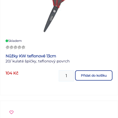
Skladem
Nůžky KW teflonové 13cm
20/
kulaté špičky, teflonový povrch
104
Kč
Přidat do košíku