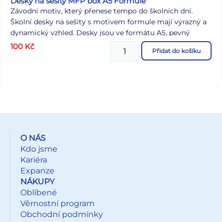
Desky na sešity MFP box A5 Formule
Závodní motiv, který přenese tempo do školních dní.
Školní desky na sešity s motivem formule mají výrazný a
dynamický vzhled. Desky jsou ve formátu A5, pevný
lepenkový karton s laminovaným povrchem chrání obsah
100
Kč
Přidat do košíku
a gumička brání jejich samovolnému otevření. Formát: A5
Motiv: formule Materiál: lepenkový karton s laminem
Uvedená cena je za 1 ks.
O NÁS
Kdo jsme
Kariéra
Expanze
NÁKUPY
Oblíbené
Věrnostní program
Obchodní podmínky