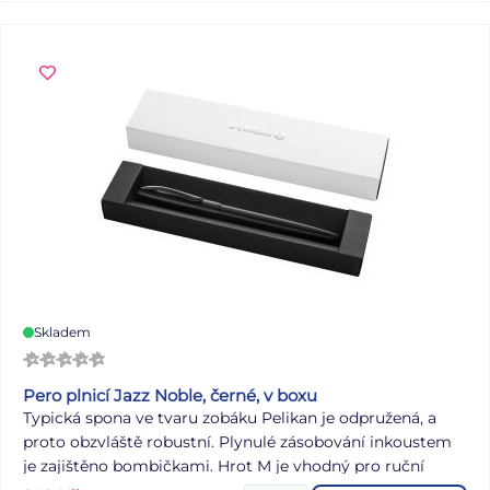
Skladem
Pero plnicí Jazz Noble, černé, v boxu
Typická spona ve tvaru zobáku Pelikan je odpružená, a
proto obzvláště robustní. Plynulé zásobování inkoustem
je zajištěno bombičkami. Hrot M je vhodný pro ruční
psaní s většími výkyvy.