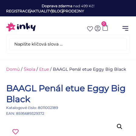
Doprava zdarma
nad 499 Kč!
REGISTRACE
AKTUALITY
BLOG
PRODEJNY
0
Domů
/
Škola
/
Etue
/ BAAGL Penál etue Eggy Big Black
BAAGL Penál etue Eggy Big
Black
Katalogové číslo: 8011002189
EAN: 8595689329372