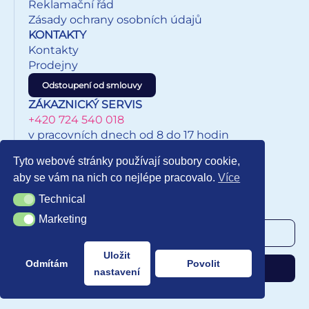
Reklamační řád
Zásady ochrany osobních údajů
KONTAKTY
Kontakty
Prodejny
Odstoupení od smlouvy
ZÁKAZNICKÝ SERVIS
+420 724 540 018
v pracovních dnech od 8 do 17 hodin
eshop@inkypapirnictvi.cz
Tyto webové stránky používají soubory cookie,
aby se vám na nich co nejlépe pracovalo.
Více
Technical
Technical
NEWSLETTER
Marketing
Marketing
Uložit
Odmítám
Povolit
Odebírat
nastavení