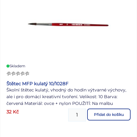
Skladem
Štětec MFP kulatý 10/1028F
Školní štětec kulatý, vhodný do hodin výtvarné výchovy,
ale i pro domácí kreativní tvoření. Velikost: 10 Barva:
červená Materiál: ovce + nylon POUŽITÍ: Na malbu
vodovými a temperovými barvami, k vykreslování
32
Kč
Přidat do košíku
různých ploch na papíře, k malování na kamínky. Štětce
jsou uloženy v papírové krabičce po 12 ks. Uvedená cena je
za 1 ks.