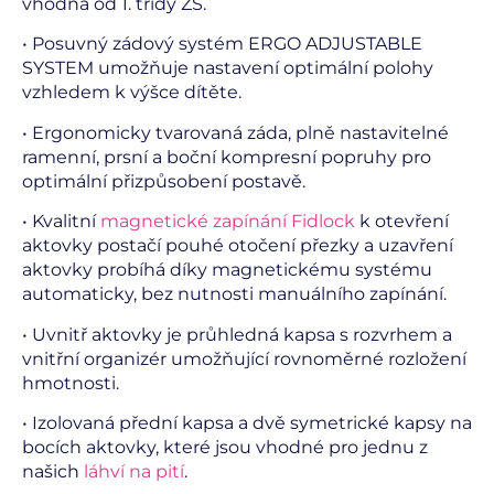
vhodná od 1. třídy ZŠ.
• Posuvný zádový systém ERGO ADJUSTABLE
SYSTEM umožňuje nastavení optimální polohy
vzhledem k výšce dítěte.
• Ergonomicky tvarovaná záda, plně nastavitelné
ramenní, prsní a boční kompresní popruhy pro
optimální přizpůsobení postavě.
• Kvalitní
magnetické zapínání Fidlock
k otevření
aktovky postačí pouhé otočení přezky a uzavření
aktovky probíhá díky magnetickému systému
automaticky, bez nutnosti manuálního zapínání.
• Uvnitř aktovky je průhledná kapsa s rozvrhem a
vnitřní organizér umožňující rovnoměrné rozložení
hmotnosti.
• Izolovaná přední kapsa a dvě symetrické kapsy na
bocích aktovky, které jsou vhodné pro jednu z
našich
láhví na pití
.