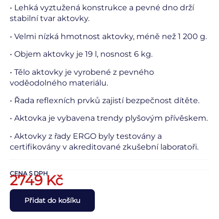
• Lehká vyztužená konstrukce a pevné dno drží
stabilní tvar aktovky.
• Velmi nízká hmotnost aktovky, méně než 1 200 g.
• Objem aktovky je 19 l, nosnost 6 kg.
• Tělo aktovky je vyrobené z pevného
voděodolného materiálu.
• Řada reflexních prvků zajistí bezpečnost dítěte.
• Aktovka je vybavena trendy plyšovým přívěskem.
• Aktovky z řady ERGO byly testovány a
certifikovány v akreditované zkušební laboratoři.
CENA S DPH
2749
Kč
Přidat do košíku