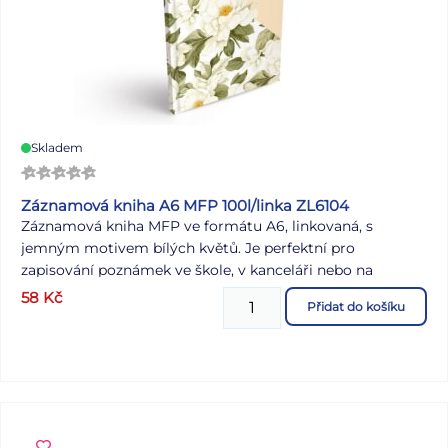
Skladem
Záznamová kniha A6 MFP 100l/linka ZL6104
Záznamová kniha MFP ve formátu A6, linkovaná, s
jemným motivem bílých květů. Je perfektní pro
zapisování poznámek ve škole, v kanceláři nebo na
schůzkách, a zároveň skvěle poslouží jako deník, plánovač
58
Kč
Přidat do košíku
či zápisník pro vaše nápady a úkoly. Desky jsou vyrobeny
z pevného lepeného kartonu pokrytého laminem, což
zajišťuje odolnost. Díky vazbě V8, známé svou
mimořádnou pevností, zůstanou stránky bezpečně na
svém místě i při častém používání. Formát: A6 Motiv:
květy Velikost řádku: 8 mm Počet listů: 100 s linkou
Uvedená cena je za 1 ks.