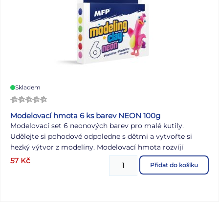
Skladem
Modelovací hmota 6 ks barev NEON 100g
Modelovací set 6 neonových barev pro malé kutily.
Udělejte si pohodové odpoledne s dětmi a vytvořte si
hezký výtvor z modelíny. Modelovací hmota rozvíjí
motoriku ruky, zvyšuje kreativitu, fantazii a cit pro barvu.
57
Kč
Přidat do košíku
POUŽITÍ: Tato modelovací hmota je výborná jak pro
použití ve škole, tak i na domácí modelování.
Nezapomeňte koupit i modelovací podložku, která Vám
ušetří čas, který byste strávili s drhnutím stolu. Tato
plastelína je zdravotně nezávadná. Chraňte oblečení a