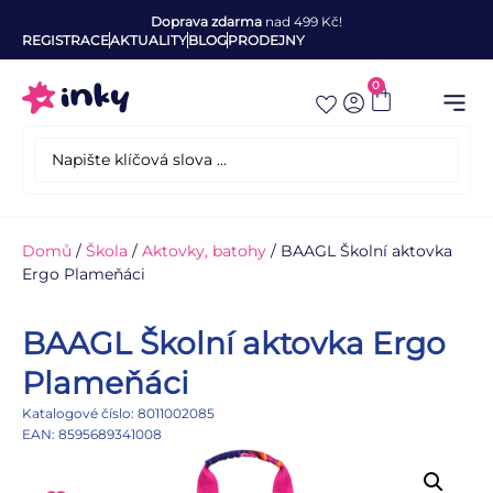
Doprava zdarma
nad 499 Kč!
REGISTRACE
AKTUALITY
BLOG
PRODEJNY
0
Domů
/
Škola
/
Aktovky, batohy
/ BAAGL Školní aktovka
Ergo Plameňáci
BAAGL Školní aktovka Ergo
Plameňáci
Katalogové číslo: 8011002085
EAN: 8595689341008