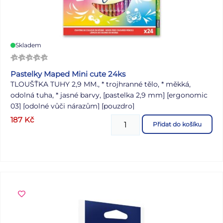
Skladem
Pastelky Maped Mini cute 24ks
TLOUŠŤKA TUHY 2,9 MM., * trojhranné tělo, * měkká,
odolná tuha, * jasné barvy, [pastelka 2,9 mm] [ergonomic
03] [odolné vůči nárazům] [pouzdro]
187
Kč
Přidat do košíku