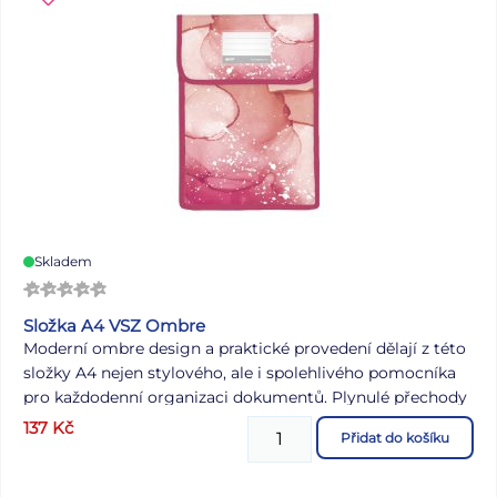
Skladem
Složka A4 VSZ Ombre
Moderní ombre design a praktické provedení dělají z této
složky A4 nejen stylového, ale i spolehlivého pomocníka
pro každodenní organizaci dokumentů. Plynulé přechody
barev vytvářejí elegantní efekt, který okamžitě upoutá
137
Kč
Přidat do košíku
pozornost. Díky pevnému zapínání na suchý zip zůstane
obsah složky vždy bezpečně uložen, zatímco praktický
štítek na přední straně umožní přehledné označení. Ideální