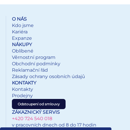
nábytek. Hmotnost celého balení: 100 g Rozměr balení: 95
x 100 x 15 mm Hmotnost jednoho válečku barvy: 16,7 g
Barva: fialová, červená, oranžová, žlutá, zelená,růžová
O NÁS
VAROVÁNÍ: Nevhodné pro děti do 3 let. Nebezpečí
Kdo jsme
vdechnutí a spolknutí malých částic. Při používání
Kariéra
doporučujeme dohled dospělé osoby. Plastelíny jsou
Expanze
umístěny v papírové krabičce se závěsem. Uvedená cena
NÁKUPY
je za 1 balení.
Oblíbené
Věrnostní program
Obchodní podmínky
Reklamační řád
Zásady ochrany osobních údajů
KONTAKTY
Kontakty
Prodejny
Odstoupení od smlouvy
ZÁKAZNICKÝ SERVIS
+420 724 540 018
v pracovních dnech od 8 do 17 hodin