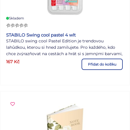
Skladem
STABILO Swing cool pastel 4 wlt
STABILO swing cool Pastel Edition je trendovou
lahůdkou, kterou si hned zamilujete. Pro každého, kdo
chce zvýrazňovat na cestách a hrát si s jemnými barvami,
je STABILO swing cool v pastelových barvách dokonalým
167
Kč
Přidat do košíku
nástrojem. STABILO Anti-Dry-Out Technologie poskytuje
4hodinovou ochranu před vysycháním a umožňuje tak
plně soustředěnou práci. S praktickým klipsem a úzkým
tvarem je dokonalým společníkem na cestách.