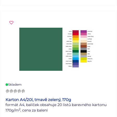
volba pro ty, kteří chtějí mít své dokumenty vždy po ruce,
ať už ve škole, v práci nebo na cestách. Formát: A4
Materiál: PP Uvedená cena je za 1 ks.
Skladem
Karton A4/20l, tmavě zelený, 170g
formát A4, balíček obsahuje 20 listů barevného kartonu
2
170g/m
, cena za balení