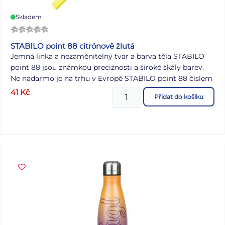
Skladem
STABILO point 88 citrónově žlutá
Jemná linka a nezaměnitelný tvar a barva těla STABILO
point 88 jsou známkou preciznosti a široké škály barev.
Ne nadarmo je na trhu v Evropě STABILO point 88 číslem
jedna. Jeho hrot zasazený do kovového pouzdra byl
41
Kč
Přidat do košíku
nesčetněkrát zdrojem skvělých nápadů a důmyslných
myšlenek; ať už v práci, ve škole, v každodenním životě
nebo ve chvílích kreativity - STABILO point 88 je vaším
dokonalým společníkem. Tělo a víčko produktu je
vyrobeno z plastu na biologické bázi s certifikací ISCC
PLUS.