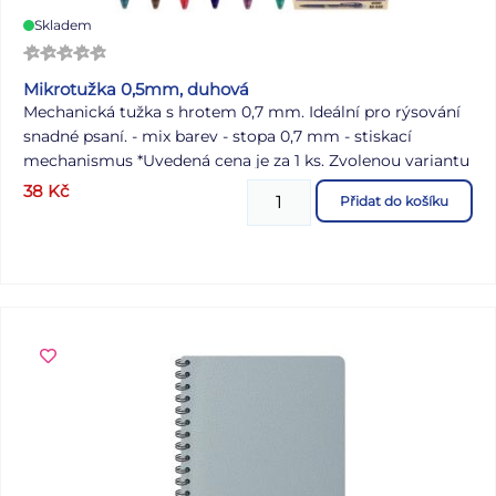
Skladem
Mikrotužka 0,5mm, duhová
Mechanická tužka s hrotem 0,7 mm. Ideální pro rýsování
snadné psaní. - mix barev - stopa 0,7 mm - stiskací
mechanismus *Uvedená cena je za 1 ks. Zvolenou variantu
napište prosím do poznámky k objednávce. Pokud
38
Kč
Přidat do košíku
nevyberete žádnou variantu, zasíláme náhodně dle
skladové dostupnosti.