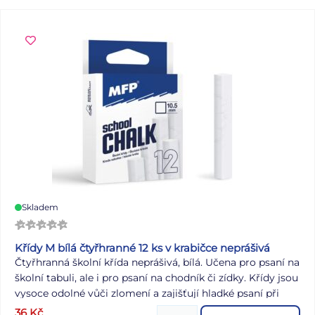
bude každý den ve škole o něco zábavnější! Formát: A5
Motiv: motýli Materiál: lepenkový karton s laminem
Uvedená cena je za 1 ks.
Skladem
Křídy M bílá čtyřhranné 12 ks v krabičce neprášivá
Čtyřhranná školní křída neprášivá, bílá. Učena pro psaní na
školní tabuli, ale i pro psaní na chodník či zídky. Křídy jsou
vysoce odolné vůči zlomení a zajišťují hladké psaní při
použití na tabulích. Křídy jsou uloženy v papírové krabičce
36
Kč