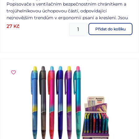
Popisovače s ventilačním bezpečnostním chránítkem a
trojúhelníkovou úchopovou částí, odpovídající
nejnovějším trendům v ergonomii psaní a kreslení. Jsou
vyrobeny z polypropylenu a odolávají vyschnutí
27
Kč
Přidat do košíku
minimálně 3 roky. Válcové hroty o průměru 2 mm, odolné
proti zatlačení, 6 barev vypratelných inkoustů s vysokou
pestrostí.