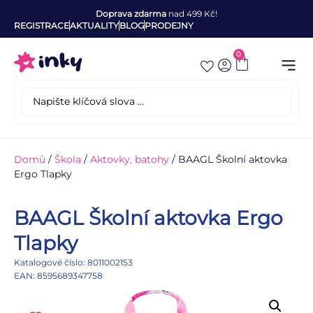
Doprava zdarma
nad 499 Kč!
REGISTRACE
AKTUALITY
BLOG
PRODEJNY
0
Domů
/
Škola
/
Aktovky, batohy
/ BAAGL Školní aktovka
Ergo Tlapky
BAAGL Školní aktovka Ergo
Tlapky
Katalogové číslo: 8011002153
EAN: 8595689347758