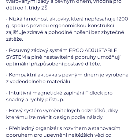
tvarovanými zády a pevným dnem, vhodná pro
děti od 1. třídy ZŠ.
• Nízká hmotnost aktovky, která nepřesahuje 1200
g, spolu s pevnou ergonomickou konstrukcí
zajišťuje zdravé a pohodlné nošení bez zbytečné
zátěže.
• Posuvný zádový systém ERGO ADJUSTABLE
SYSTEM a plně nastavitelné popruhy umožňují
optimální přizpůsobení postavě dítěte.
• Kompaktní aktovka s pevným dnem je vyrobena
z voděodolného materiálu.
• Intuitivní magnetické zapínání Fidlock pro
snadný a rychlý přístup.
• Hravý systém vyměnitelných odznáčků, díky
kterému lze měnit design podle nálady.
• Přehledný organizér s rozvrhem a stahovacím
popruhem pro upevnění nejtěžších věcí co