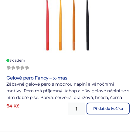
Skladem
Gelové pero Fancy – x-mas
Zábavné gelové pero s modrou náplní a vánočními
motivy. Pero má příjemný úchop a díky gelové náplni se s
ním dobře píše. Barva: červená, oranžová, hnědá, černá
Dodáváme ve 4 vánočních motivech dle skladové
64
Kč
Přidat do košíku
dostupnosti. Uvedená cena je za 1 ks.