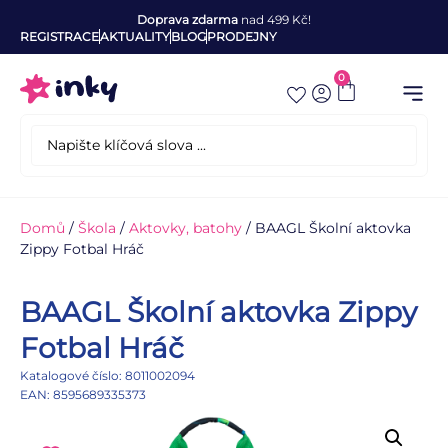
Doprava zdarma
nad 499 Kč!
REGISTRACE
AKTUALITY
BLOG
PRODEJNY
0
Domů
/
Škola
/
Aktovky, batohy
/ BAAGL Školní aktovka
Zippy Fotbal Hráč
BAAGL Školní aktovka Zippy
Fotbal Hráč
Katalogové číslo: 8011002094
EAN: 8595689335373