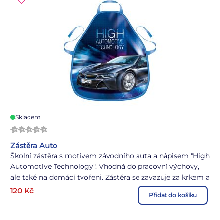
hadříkem ve vodě s trochou saponátu Uvedená cena je za
1 ks.
Skladem
Zástěra Auto
Školní zástěra s motivem závodního auta a nápisem "High
Automotive Technology". Vhodná do pracovní výchovy,
ale také na domácí tvořeni. Zástěra se zavazuje za krkem a
kolem pasu. Univerzální velikost
120
Kč
Přidat do košíku