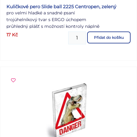
Kuličkové pero Slide ball 2225 Centropen, zelený
pro velmi hladké a snadné psaní
trojúhelníkový tvar s ERGO úchopem
průhledný plášť s možností kontroly náplně
nízkoviskózní inkousty v sytých barvách
17
Kč
Přidat do košíku
stiskací mechanismus
jehlový hrot s kuličkou