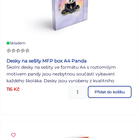
Skladem
Desky na sešity MFP box A4 Panda
Školní desky na sešity ve formátu A4 s roztomilým
motivem pandy jsou nezbytnou součástí vybavení
každého školáka. Desky jsou vyrobeny z kvalitního
lepenkového kartonu potaženého laminem, který
116
Kč
Přidat do košíku
spolehlivě chrání sešity a další školní potřeby před
poškozením. Díky praktické gumičce drží obsah bezpečně
uvnitř, takže se sešity ani pracovní listy nepomačkají a
zůstanou vždy v pořádku. S těmito veselými deskami
bude každý den ve škole o něco zábavnější! Formát: A4
Motiv: panda Barva: fialová Materiál: lepenkový karton s
laminem Uvedená cena je za 1 ks.