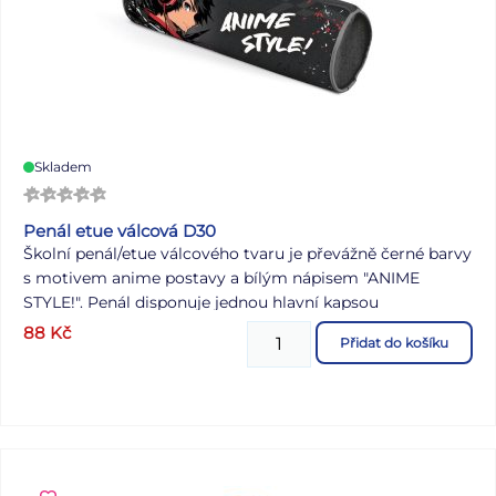
Skladem
Penál etue válcová D30
Školní penál/etue válcového tvaru je převážně černé barvy
s motivem anime postavy a bílým nápisem "ANIME
STYLE!". Penál disponuje jednou hlavní kapsou
uzavíratelnou zipem a je ideální pro milovníky anime,
88
Kč
Přidat do košíku
kteří chtějí mít své psací potřeby nebo jiné drobnosti
uspořádané ve stylovém a osobitém pouzdru. Je vhodný
jak do školy, tak na cesty nebo do práce, a díky svému
jedinečnému vzhledu bude určitě přitahovat pozornost. -
není vybavený - zdravotně nezávadný a neobsahuje
toxické látky DOPORUČENÍ: - čistit pouze navlhčeným