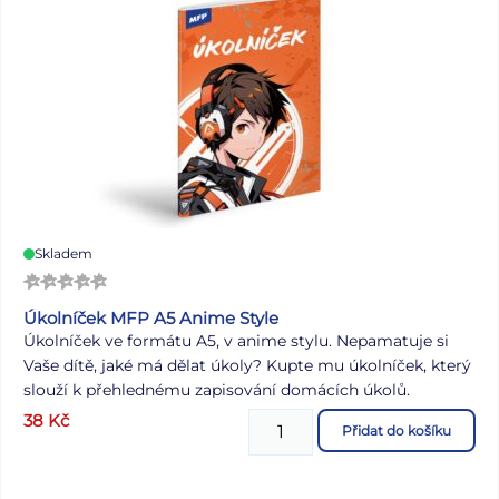
Skladem
Úkolníček MFP A5 Anime Style
Úkolníček ve formátu A5, v anime stylu. Nepamatuje si
Vaše dítě, jaké má dělat úkoly? Kupte mu úkolníček, který
slouží k přehlednému zapisování domácích úkolů.
ÚKOLNÍČEK OBSAHUJE: - osobní údaje - telefonní čísla -
38
Kč
Přidat do košíku
prostor pro poznámky - malá násobilka - geometrické
vzorce a matematické vzorečky - vyjmenovaná slova -
rozvrh hodin Formát: A5 Počet stran: 40 stran Uvedená