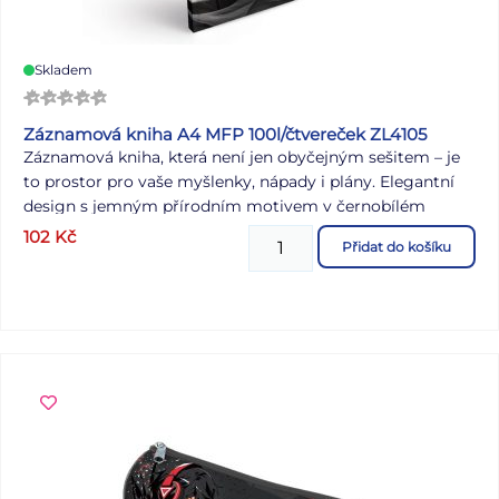
Skladem
Záznamová kniha A4 MFP 100l/čtvereček ZL4105
Záznamová kniha, která není jen obyčejným sešitem – je
to prostor pro vaše myšlenky, nápady i plány. Elegantní
design s jemným přírodním motivem v černobílém
provedení. Ideální společník do školy, kanceláře i na
102
Kč
Přidat do košíku
každodenní poznámky. Formát A4 nabízí dostatek
prostoru pro všechny vaše myšlenky, poznámky i náčrty.
Čtverečkované listy slouží především k přehlednému a
systematickému zapisování, díky své mřížce umožňují
přesné výpočty, tvorbu náčrtů i snadnou organizaci
poznámek. Vazba: V8 Formát: A4 Motiv: listy Počet listů:
100 Lineatura: čtvereček Uvedená cena je za 1 ks.