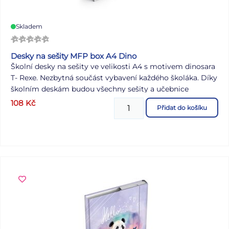
Skladem
Desky na sešity MFP box A4 Dino
Školní desky na sešity ve velikosti A4 s motivem dinosara
T- Rexe. Nezbytná součást vybavení každého školáka. Díky
školním deskám budou všechny sešity a učebnice
pohromadě a neponičené. Tyto desky na sešity jsou
108
Kč
Přidat do košíku
opatřeny gumou, která zabraňuje samovolnému otevření.
Heft box je vyroben z kvalitního lepenkového kartonu,
potaženého laminem. Z tohoto důvodu se dá velice lehce
udržovat. Materiál: lepenkový karton s laminem Uvedená
cena je za 1 ks.