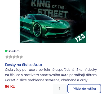
Skladem
Desky na číslice Auto
Čísla vždy po ruce a perfektně uspořádaná! Školní desky
na číslice s motivem sportovního auta pomáhají dětem
udržet číslice přehledně seřazené, chráněné a vždy
připravené k použití. Ať už při školní výuce nebo domácím
96
Kč
Přidat do košíku
procvičování, děti budou mít vše pohromadě a snadno
dostupné. Skvělá pomůcka pro malé počtáře, kteří chtějí
spojit učení s oblíbeným motivem! V nabídce jsou také
desky na abecedu a boxy na sešity ve stejném designu,