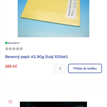
uloženy v papírové krabičce po 12 ks. Uvedená cena je za 1
ks.
Skladem
Barevný papír A3, 80g žlutý 100listů
285
Kč
Přidat do košíku