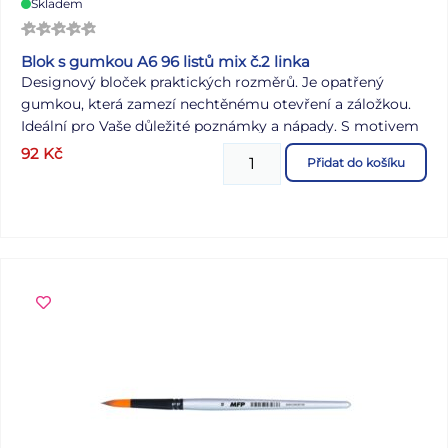
Skladem
Blok s gumkou A6 96 listů mix č.2 linka
Designový bloček praktických rozměrů. Je opatřený
gumkou, která zamezí nechtěnému otevření a záložkou.
Ideální pro Vaše důležité poznámky a nápady. S motivem
smajlíků. Formát: A6 Motiv: smajlíci Gramáž listů papíru:
92
Kč
Přidat do košíku
70g Počet listů: 96 listů s linkami Dodáváme v mixu po 8
ks dle skladové zásoby. Uvedená cena je za 1 ks.