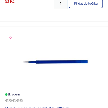
53
Kč
Přidat do košíku
Gramáž listů papíru: 80 g Rozměr čtverečku: 5 x 5 mm
Desky: matný křídový papír 300 g Uvedená cena je za 1 ks.
Víte, co znamená číselné označení na sešitech?
Skladem