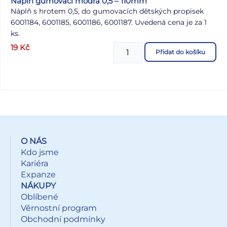
Náplň gumovací modrá 0,5 – 110mm
Náplň s hrotem 0,5, do gumovacích dětských propisek
6001184, 6001185, 6001186, 6001187. Uvedená cena je za 1
ks.
19
Kč
Přidat do košíku
O NÁS
Kdo jsme
Kariéra
Expanze
NÁKUPY
Oblíbené
Věrnostní program
Obchodní podmínky