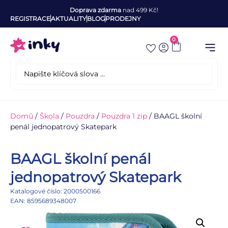
Doprava zdarma
nad 499 Kč!
REGISTRACE
AKTUALITY
BLOG
PRODEJNY
0
Domů
/
Škola
/
Pouzdra
/
Pouzdra 1 zip
/ BAAGL školní
penál jednopatrový Skatepark
BAAGL školní penál
jednopatrový Skatepark
Katalogové číslo: 2000500166
EAN: 8595689348007