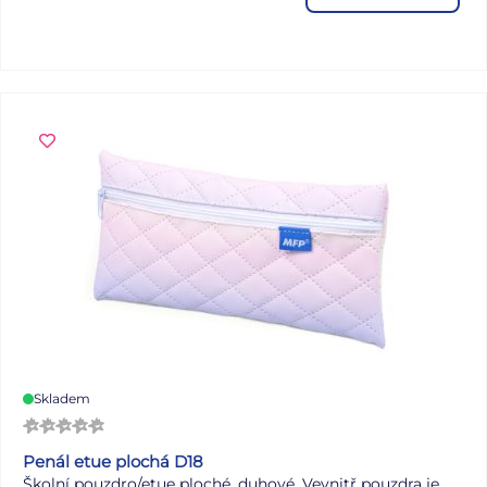
dalšími produkty značky BAAGL určenými pro žáky
nižších ročníků ZŠ.
• Stylová láhev nejen skvěle vypadá, ale je i velmi
praktická. Horký nápoj udrží teplý až 12 hodin, zatímco
studené nápoje zůstanou osvěžující až 24 hodin.
• Termoláhve nejsou vhodné do mrazáku, myčky na
nádobí ani mikrovlnné trouby.
• Produkty BAAGL podléhají testům kvality Institutu pro
testování a certifikaci (ITC) a nezávislých laboratoří, jako je
QIMA.
Skladem
Penál etue plochá D18
Školní pouzdro/etue ploché, duhové. Vevnitř pouzdra je