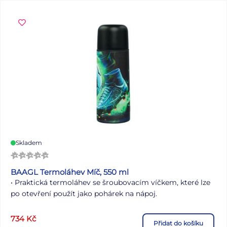
Skladem
BAAGL Termoláhev Míč, 550 ml
• Praktická termoláhev se šroubovacím víčkem, které lze
po otevření použít jako pohárek na nápoj.
• Jedinečný design termoláhví s objemem 550 ml a
734
Kč
Přidat do košíku
hmotností 367 g je inspirován aktuálními trendy a ladí s