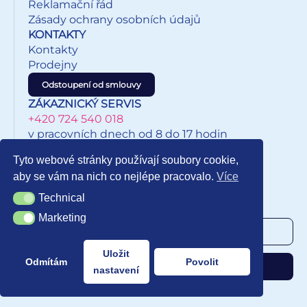
Reklamační řád
Zásady ochrany osobních údajů
KONTAKTY
Kontakty
Prodejny
Odstoupení od smlouvy
ZÁKAZNICKÝ SERVIS
+420 724 540 018
v pracovních dnech od 8 do 17 hodin
eshop@inkypapirnictvi.cz
Tyto webové stránky používají soubory cookie,
aby se vám na nich co nejlépe pracovalo.
Více
Technical
Technical
NEWSLETTER
Marketing
Marketing
Uložit
Odmítám
Povolit
Odebírat
nastavení