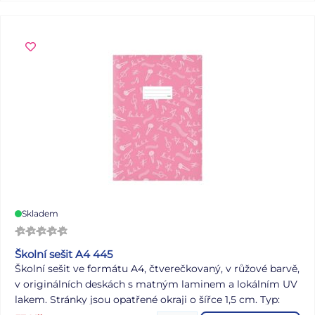
takže si mohou vytvořit kompletní školní výbavu. Uvnitř
desek je 20 kapsiček. Barva: černá Motiv: sportovní auto
Neobsahuje ftaláty - zdravotně nezávadné. Uvedená cena
je za 1 ks.
Skladem
Školní sešit A4 445
Školní sešit ve formátu A4, čtverečkovaný, v růžové barvě,
v originálních deskách s matným laminem a lokálním UV
lakem. Stránky jsou opatřené okraji o šířce 1,5 cm. Typ:
445 Formát: A4 Barva: růžová Počet listů: 40 čtvereček