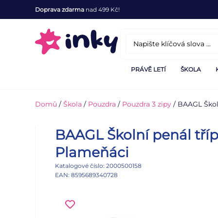
Doprava zdarma
nad 499 Kč!
PRÁVĚ LETÍ
ŠKOLA
Domů
/
Škola
/
Pouzdra
/
Pouzdra 3 zipy
/ BAAGL Škol
BAAGL Školní penál tří
Plameňáci
Katalogové číslo: 2000500158
EAN: 8595689340728