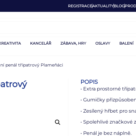
REGISTRACE
AKTUALITY
BLOG
PROD
KREATIVITA
KANCELÁŘ
ZÁBAVA, HRY
OSLAVY
BALENÍ
ní penál třípatrový Plameňáci
POPIS
patrový
• Extra prostorné třípa
• Gumičky přizpůsobené
• Zesílený hřbet pro sna
• Spolehlivé značkové 
• Penál je bez náplně.