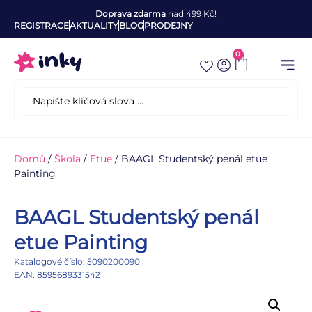
Doprava zdarma
nad 499 Kč!
REGISTRACE
AKTUALITY
BLOG
PRODEJNY
0
Domů
/
Škola
/
Etue
/ BAAGL Studentský penál etue
Painting
BAAGL Studentský penál
etue Painting
Katalogové číslo: 5090200090
EAN: 8595689331542