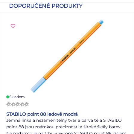
DOPORUČENÉ PRODUKTY
Skladem
STABILO point 88 ledově modrá
Jemná linka a nezaměnitelný tvar a barva těla STABILO
point 88 jsou známkou preciznosti a široké škály barev.
Ne nadarmo je na trhu v Evropě STABILO point 88 číslem