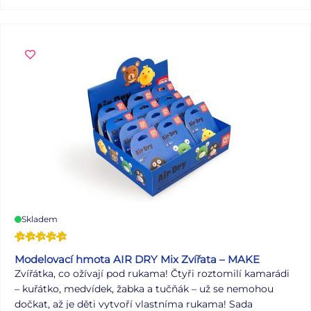
jak pro školní využití, tak i pro různé malířské techniky a
povrchy. Ideální pro malování větších ploch nebo
stínování. Lze s nimi malovat na plocho nebo hranou
tenké linky. Určené pro hutnější barvy, kde je důležitá
pevnost a odolnost. OBSAH BALENÍ: - 3 ks štětců Velikost:
8, 10, 12 Barva: stříbrná/černá Materiál: syntetické vlákno
POUŽITÍ: Na malbu akrylovými, akvarelovými,
temperovými a olejovými barvami. Štětce jsou uloženy v
sáčku se závěsem. Uvedená cena je za 1 balení.
Skladem
Modelovací hmota AIR DRY Mix Zvířata – MAKE
Zvířátka, co ožívají pod rukama! Čtyři roztomilí kamarádi
– kuřátko, medvídek, žabka a tučňák – už se nemohou
dočkat, až je děti vytvoří vlastníma rukama! Sada