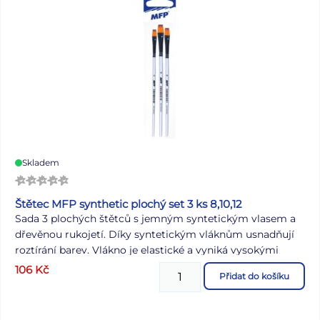
Skladem
Štětec MFP synthetic plochý set 3 ks 8,10,12
Sada 3 plochých štětců s jemným syntetickým vlasem a
dřevěnou rukojetí. Díky syntetickým vláknům usnadňují
roztírání barev. Vlákno je elastické a vyniká vysokými
absorpčními schopnostmi. Jsou méně náchylné k
106
Kč
Přidat do košíku
poškození barvami a ředidly než štětce přírodní. Jsou také
výrazně odolnjěší proti poškození či lámaní. Snadno se
udržují v čistotě, a proto vykazují delší životnost. Hodí se