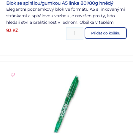
Blok se spirálou/gumkou A5 linka 80l/80g hnědý
Elegantní poznámkový blok ve formátu A5 s linkovanými
stránkami a spirálovou vazbou je navržen pro ty, kdo
hledají styl a praktičnost v jednom. Obálka v teplém
hnědém odstínu je doplněna o jemný zlatý motiv listu,
93
Kč
Přidat do košíku
který bloku dodává nádech přírody a sofistikovanosti.
Gumička udržuje blok pevně zavřený, aby vaše poznámky
zůstaly chráněné, a záložka „notes“ vám pomůže rychle se
zorientovat na správné stránce. Motiv: list Formát: A5
Barva: hnědá Počet listů: 80, s linkami Gramáž listů
papíru: 80 g/m2 Uvedená cena je za 1 ks.