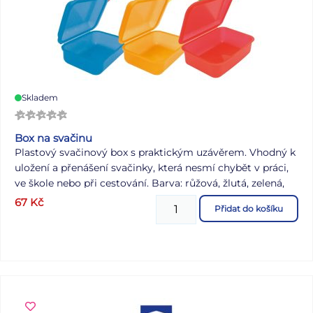
Skladem
Box na svačinu
Plastový svačinový box s praktickým uzávěrem. Vhodný k
uložení a přenášení svačinky, která nesmí chybět v práci,
ve škole nebo při cestování. Barva: růžová, žlutá, zelená,
modrá, oranžová, červená Dodáváme v mixu po 6 ks dle
67
Kč
Přidat do košíku
skladové zásoby. Uvedená cena je za 1 ks.