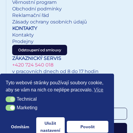
Věrnostní program
Obchodní podmínky
Reklamační řád
Zásady ochrany osobních údajů
KONTAKTY
Kontakty
Prodejny
Odstoupení od smlouvy
ZÁKAZNICKÝ SERVIS
+420 724 540 018
v pracovních dnech od 8 do 17 hodin
eshop@inkypapirnictvi.cz
Tyto webové stránky používají soubory cookie,
aby se vám na nich co nejlépe pracovalo.
Více
Technical
Technical
NEWSLETTER
Marketing
Marketing
Uložit
Odmítám
Povolit
Odebírat
nastavení