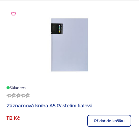
vyrobeno z plastu na biologické bázi s certifikací ISCC
PLUS.
Skladem
Záznamová kniha A5 Pastelini fialová
112
Kč
Přidat do košíku