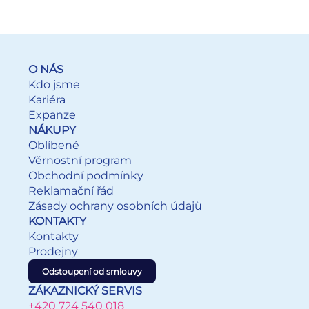
vyrobeno z plastu na biologické bázi s certifikací ISCC
PLUS.
O NÁS
Kdo jsme
Kariéra
Expanze
NÁKUPY
Oblíbené
Věrnostní program
Obchodní podmínky
Reklamační řád
Zásady ochrany osobních údajů
KONTAKTY
Kontakty
Prodejny
Odstoupení od smlouvy
ZÁKAZNICKÝ SERVIS
+420 724 540 018