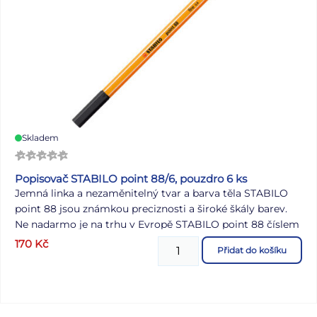
• Objem 18 l.
• Nosnost až 7 kg.
• Batohy z řady eARTh byly testovány a certifikovány v
akreditované zkušební laboratoři.
Skladem
Popisovač STABILO point 88/6, pouzdro 6 ks
Jemná linka a nezaměnitelný tvar a barva těla STABILO
point 88 jsou známkou preciznosti a široké škály barev.
Ne nadarmo je na trhu v Evropě STABILO point 88 číslem
jedna. Jeho hrot zasazený do kovového pouzdra byl
170
Kč
Přidat do košíku
nesčetněkrát zdrojem skvělých nápadů a důmyslných
myšlenek; ať už v práci, ve škole, v každodenním životě
nebo ve chvílích kreativity - STABILO point 88 je vaším
dokonalým společníkem. Tělo a víčko produktu je