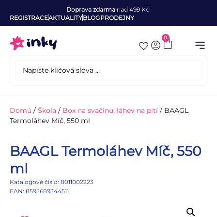
Doprava zdarma
nad 499 Kč!
REGISTRACE
AKTUALITY
BLOG
PRODEJNY
0
Domů
/
Škola
/
Box na svačinu, láhev na pití
/ BAAGL
Termoláhev Míč, 550 ml
BAAGL Termoláhev Míč, 550
ml
Katalogové číslo: 8011002223
EAN: 8595689344511