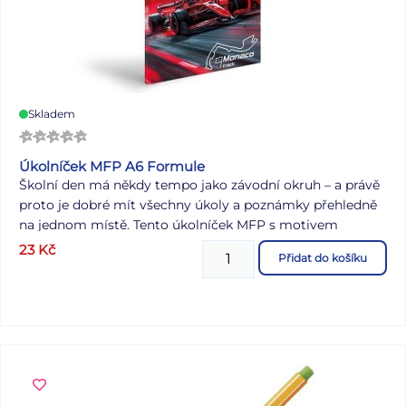
Skladem
Úkolníček MFP A6 Formule
Školní den má někdy tempo jako závodní okruh – a právě
proto je dobré mít všechny úkoly a poznámky přehledně
na jednom místě. Tento úkolníček MFP s motivem
formule je navržený tak, aby se stal spolehlivou součástí
23
Kč
Přidat do košíku
každodenní školní výbavy. Formát A6 je kompaktní a
praktický. Stránky mají dost prostoru na zápisy a jejich
přehledné členění usnadňuje orientaci. ÚKOLNÍČEK
OBSAHUJE: - osobní údaje - telefonní čísla - prostor pro
poznámky - malou násobilku - geometrické a
matematické vzorce - vyjmenovaná slova - rozvrh hodin
Formát: A6 Motiv: formule Počet stran: 40 Uvedená cena
je za 1 ks.