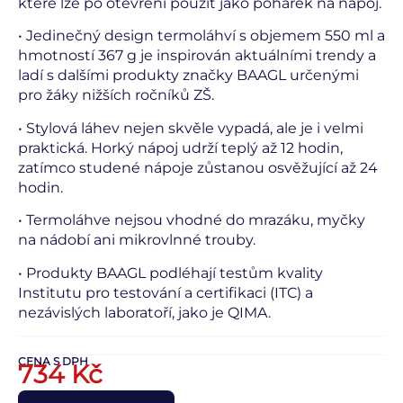
které lze po otevření použít jako pohárek na nápoj.
• Jedinečný design termoláhví s objemem 550 ml a
hmotností 367 g je inspirován aktuálními trendy a
ladí s dalšími produkty značky BAAGL určenými
pro žáky nižších ročníků ZŠ.
• Stylová láhev nejen skvěle vypadá, ale je i velmi
praktická. Horký nápoj udrží teplý až 12 hodin,
zatímco studené nápoje zůstanou osvěžující až 24
hodin.
• Termoláhve nejsou vhodné do mrazáku, myčky
na nádobí ani mikrovlnné trouby.
• Produkty BAAGL podléhají testům kvality
Institutu pro testování a certifikaci (ITC) a
nezávislých laboratoří, jako je QIMA.
CENA S DPH
734
Kč