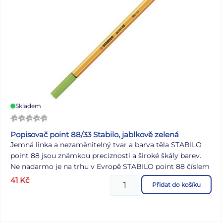
Skladem
Popisovač point 88/33 Stabilo, jablkově zelená
Jemná linka a nezaměnitelný tvar a barva těla STABILO
point 88 jsou známkou preciznosti a široké škály barev.
Ne nadarmo je na trhu v Evropě STABILO point 88 číslem
jedna. Jeho hrot zasazený do kovového pouzdra byl
41
Kč
Přidat do košíku
nesčetněkrát zdrojem skvělých nápadů a důmyslných
myšlenek; ať už v práci, ve škole, v každodenním životě
nebo ve chvílích kreativity - STABILO point 88 je vaším
dokonalým společníkem. Tělo a víčko produktu je