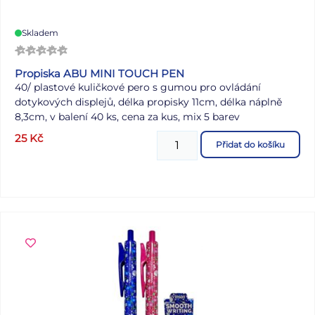
Skladem
Propiska ABU MINI TOUCH PEN
40/ plastové kuličkové pero s gumou pro ovládání
dotykových displejů, délka propisky 11cm, délka náplně
8,3cm, v balení 40 ks, cena za kus, mix 5 barev
25
Kč
Dodáváno v mixu dle aktuální skladové zásoby
Přidat do košíku