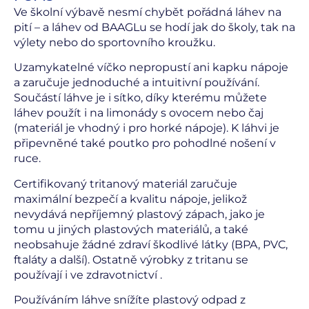
Ve školní výbavě nesmí chybět pořádná láhev na
pití – a láhev od BAAGLu se hodí jak do školy, tak na
výlety nebo do sportovního kroužku.
Uzamykatelné víčko nepropustí ani kapku nápoje
a zaručuje jednoduché a intuitivní používání.
Součástí láhve je i sítko, díky kterému můžete
láhev použít i na limonády s ovocem nebo čaj
(materiál je vhodný i pro horké nápoje). K láhvi je
připevněné také poutko pro pohodlné nošení v
ruce.
Certifikovaný tritanový materiál zaručuje
maximální bezpečí a kvalitu nápoje, jelikož
nevydává nepříjemný plastový zápach, jako je
tomu u jiných plastových materiálů, a také
neobsahuje žádné zdraví škodlivé látky (BPA, PVC,
ftaláty a další). Ostatně výrobky z tritanu se
používají i ve zdravotnictví .
Používáním láhve snížíte plastový odpad z