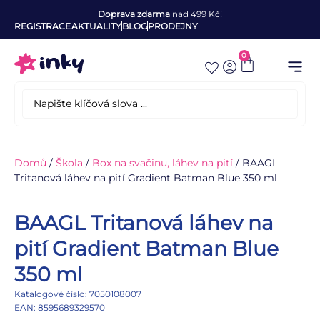
Doprava zdarma
nad 499 Kč!
REGISTRACE
AKTUALITY
BLOG
PRODEJNY
0
Domů
/
Škola
/
Box na svačinu, láhev na pití
/ BAAGL
Tritanová láhev na pití Gradient Batman Blue 350 ml
BAAGL Tritanová láhev na
pití Gradient Batman Blue
350 ml
Katalogové číslo: 7050108007
EAN: 8595689329570