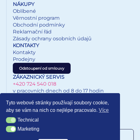
NÁKUPY
Oblíbené
Věrnostní program
Obchodní podmínky
Reklamační řád
Zásady ochrany osobních údajů
KONTAKTY
Kontakty
Prodejny
Odstoupení od smlouvy
ZÁKAZNICKÝ SERVIS
+420 724 540 018
v pracovních dnech od 8 do 17 hodin
eshop@inkypapirnictvi.cz
Tyto webové stránky používají soubory cookie,
aby se vám na nich co nejlépe pracovalo.
Více
Technical
Technical
NEWSLETTER
Marketing
Marketing