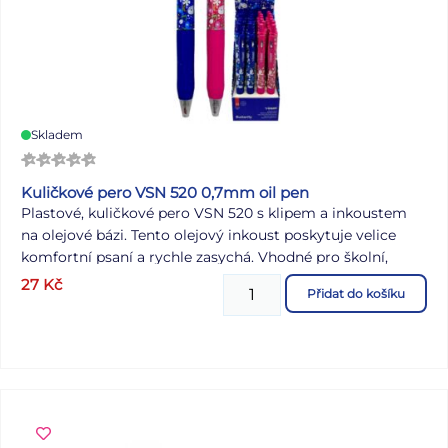
Skladem
Kuličkové pero VSN 520 0,7mm oil pen
Plastové, kuličkové pero VSN 520 s klipem a inkoustem
na olejové bázi. Tento olejový inkoust poskytuje velice
komfortní psaní a rychle zasychá. Vhodné pro školní,
kancelářské, ale i domácí použití. Gelové pero má
27
Kč
Přidat do košíku
pogumovaný úchop, a tak zabraňuje klouzání v ruce. Hrot:
0,7 mm Délka: 140 mm Motiv: květy, motýlci Barva:
modrá, růžová Počet kusů v balení: 24 ks Provedení:
stiskací mechanismus Dodáváme v mixu 2 kusů dle
skladové zásoby. uvedená cena je za 1 ks.