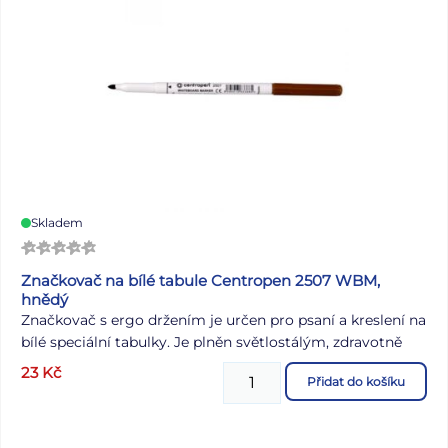
Skladem
Značkovač na bílé tabule Centropen 2507 WBM,
hnědý
Značkovač s ergo držením je určen pro psaní a kreslení na
bílé speciální tabulky. Je plněn světlostálým, zdravotně
nezávadným, za sucha stíratelným inkoustem. Válcový
23
Kč
Přidat do košíku
hrot, šíře stopy 1 – 2 mm. Skladujte ve vodorovné poloze.