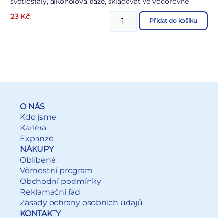
světlostálý, alkoholová báze, skladovat ve vodorovné
poloze, válcový hrot, šířka stopy 1-2 mm
23
Kč
Přidat do košíku
O NÁS
Kdo jsme
Kariéra
Expanze
NÁKUPY
Oblíbené
Věrnostní program
Obchodní podmínky
Reklamační řád
Zásady ochrany osobních údajů
KONTAKTY