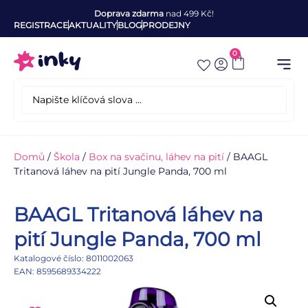
Doprava zdarma
nad 499 Kč!
REGISTRACE
AKTUALITY
BLOG
PRODEJNY
0
Domů
/
Škola
/
Box na svačinu, láhev na pití
/ BAAGL
Tritanová láhev na pití Jungle Panda, 700 ml
BAAGL Tritanová láhev na
pití Jungle Panda, 700 ml
Katalogové číslo: 8011002063
EAN: 8595689334222