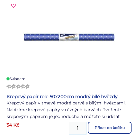
Skladem
Krepový papír role 50x200cm modrý bílé hvězdy
Krepový papír v tmavě modré barvě s bílými hvězdami.
Nabízíme krepové papíry v různých barvách. Tvoření s
krepovým papírem je jednoduché a můžete si udělat
krásnou výzdobu jak do domu, tak i na různé oslavy či do
34
Kč
Přidat do košíku
školních místností. Barva: modrá s bílými hvězdami
Velikost role: 500 x 2000 mm - 50 % skrepovanost