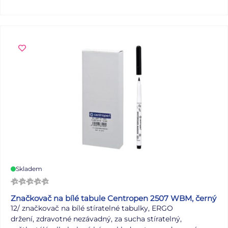
osobitý vzhled, který ocení studenti i všichni, kdo mají
rádi hravý design. Formát: A6 Motiv. mix designů Počet
listů: 96, linkované Dodáváme v mixu 8 motivů dle
aktuální skladové dostupnosti. Uvedená cena je za 1 ks.
Skladem
Značkovač na bílé tabule Centropen 2507 WBM, černý
12/ značkovač na bílé stíratelné tabulky, ERGO
držení, zdravotné nezávadný, za sucha stíratelný,