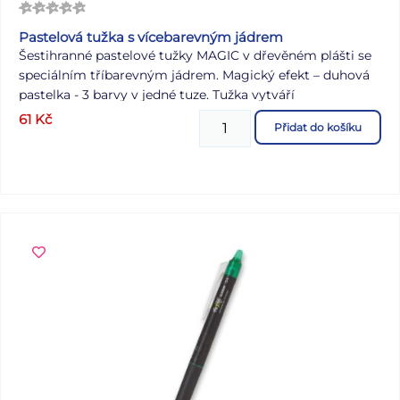
Pastelová tužka s vícebarevným jádrem
Šestihranné pastelové tužky MAGIC v dřevěném plášti se
speciálním tříbarevným jádrem. Magický efekt – duhová
pastelka - 3 barvy v jedné tuze. Tužka vytváří
vícebarevnou stopu, která se mění natočením hrotu. Jsou
61
Kč
Přidat do košíku
určeny pro školní, umělecké nebo i pro speciální použití.