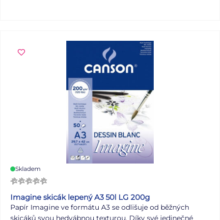
Uvedená cena je za 1 balení. Dodáváme v sáčku.
Skladem
Imagine skicák lepený A3 50l LG 200g
Papír Imagine ve formátu A3 se odlišuje od běžných
skicáků svou hedvábnou texturou. Díky své jedinečné