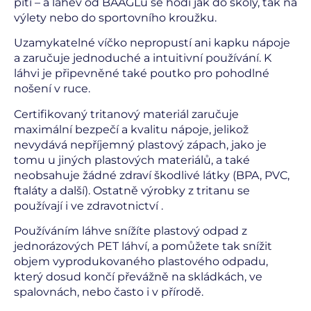
pití – a láhev od BAAGLu se hodí jak do školy, tak na
výlety nebo do sportovního kroužku.
Uzamykatelné víčko nepropustí ani kapku nápoje
a zaručuje jednoduché a intuitivní používání. K
láhvi je připevněné také poutko pro pohodlné
nošení v ruce.
Certifikovaný tritanový materiál zaručuje
maximální bezpečí a kvalitu nápoje, jelikož
nevydává nepříjemný plastový zápach, jako je
tomu u jiných plastových materiálů, a také
neobsahuje žádné zdraví škodlivé látky (BPA, PVC,
ftaláty a další). Ostatně výrobky z tritanu se
používají i ve zdravotnictví .
Používáním láhve snížíte plastový odpad z
jednorázových PET láhví, a pomůžete tak snížit
objem vyprodukovaného plastového odpadu,
který dosud končí převážně na skládkách, ve
spalovnách, nebo často i v přírodě.