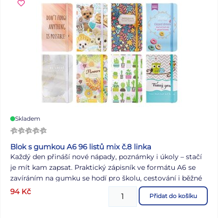
Skladem
Blok s gumkou A6 96 listů mix č.8 linka
Každý den přináší nové nápady, poznámky i úkoly – stačí
je mít kam zapsat. Praktický zápisník ve formátu A6 se
zavíráním na gumku se hodí pro školu, cestování i běžné
denní používání. Je linkovaný a opatřený gumičkou na
94
Kč
Přidat do košíku
zavírání, která udrží vše bezpečně na svém místě i při
častém nošení. Mix designů dodává každému kusu