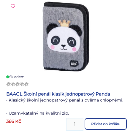
Skladem
BAAGL Školní penál klasik jednopatrový Panda
• Klasický školní jednopatrový penál s dvěma chlopněmi.
• Uzamykatelný na kvalitní zip.
366
Kč
Přidat do košíku
• Bez náplně.