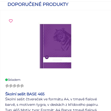
DOPORUČENÉ PRODUKTY
Skladem
Školní sešit BASE 465
Školní sešit čtvereček ve formátu A4, v tmavě fialové
barvě, s motivem tygra, v deskách z křídového papíru.
Typ: 465 Motiv: tygr Formát: A4 Barva: tmavě fialová