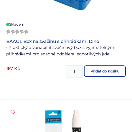
Skladem
BAAGL Box na svačinu s přihrádkami Dino
• Praktický a variabilní svačinový box s vyjímatelnými
přihrádkami pro snadné oddělení jednotlivých jídel.
• Splňuje nejpřísnější normy pro kontakt s potravinami a
167
Kč
Přidat do košíku
neobsahuje BPA.
• Vhodný do mikrovlnné trouby i myčky nádobí.