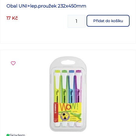
Obal UNI+lep.proužek 232x450mm
17
Kč
Přidat do košíku
Skladem