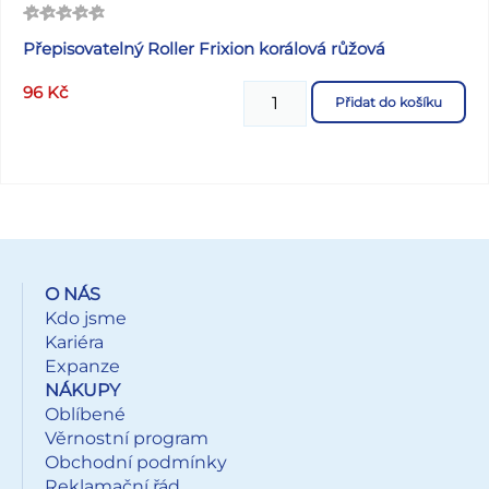
Přepisovatelný Roller Frixion korálová růžová
96
Kč
Přidat do košíku
O NÁS
Kdo jsme
Kariéra
Expanze
NÁKUPY
Oblíbené
Věrnostní program
Obchodní podmínky
Reklamační řád