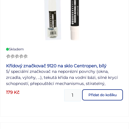
Skladem
Křídový značkovač 9120 na sklo Centropen, bílý
5/ speciální značkovač na neporézní povrchy (okna,
zrcadla, výlohy, …), tekutá křída na vodní bázi, silné krycí
schopností, přepouštěcí mechanismus, stíratelný,
obdélníkový hrot, šířka stopy 2-15 mm
179
Kč
Přidat do košíku