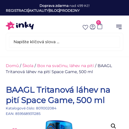
Doprava zdarma
nad 499 Kč!
REGISTRACE
AKTUALITY
BLOG
PRODEJNY
0
Domů
/
Škola
/
Box na svačinu, láhev na pití
/ BAAGL
Tritanová láhev na pití Space Game, 500 ml
BAAGL Tritanová láhev na
pití Space Game, 500 ml
Katalogové číslo: 8011002084
EAN: 8595689311285