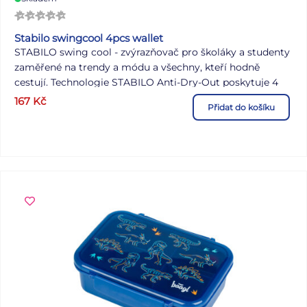
Stabilo swingcool 4pcs wallet
STABILO swing cool - zvýrazňovač pro školáky a studenty
zaměřené na trendy a módu a všechny, kteří hodně
cestují. Technologie STABILO Anti-Dry-Out poskytuje 4
hodiny ochrany proti vysychání a umožňuje soustředěnou
167
Kč
Přidat do košíku
práci. Díky praktickému klipsu a úzkému tvaru šetří místo
v penálu a je dokonalým společníkem na cestách.