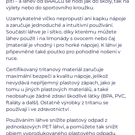
pití – a láhev od BAAGLu se hodí jak do školy, tak na
výlety nebo do sportovního kroužku.
Uzamykatelné víčko nepropustí ani kapku nápoje
a zaručuje jednoduché a intuitivní používání.
Součástí láhve je i sítko, díky kterému můžete
láhev použít i na limonády s ovocem nebo čaj
(materiál je vhodný i pro horké nápoje). K láhvi je
připevněné také poutko pro pohodlné nošení v
ruce.
Certifikovaný tritanový materiál zaručuje
maximální bezpečí a kvalitu nápoje, jelikož
nevydává nepříjemný plastový zápach, jako je
tomu u jiných plastových materiálů, a také
neobsahuje žádné zdraví škodlivé látky (BPA, PVC,
ftaláty a další). Ostatně výrobky z tritanu se
používají i ve zdravotnictví .
Používáním láhve snížíte plastový odpad z
jednorázových PET láhví, a pomůžete tak snížit
objem vyprodukovaného plastového odpadu,