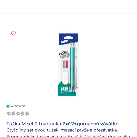
Skladem
Tužka M set 2 triangular 2xč.2+guma+ořezávátko
Čtyřdílný set dvou tužek, mazací pryže a ořezávátka.
Ergonomicky tvarovaná grafitová tužka ideální pro leváky