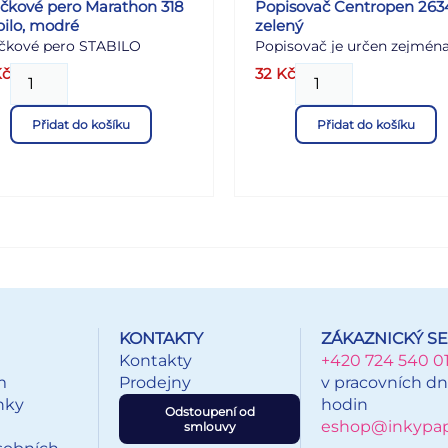
ičkové pero Marathon 318
Popisovač Centropen 263
bilo, modré
zelený
ičkové pero STABILO
Popisovač je určen zejména
athon se stiskacím
psaní na plastické hmoty, sk
č
32
Kč
hanismem je ideálním
diarámečky, filmy, rentgen
ečníkem pro školáky,
snímky apod. Permanentní
Přidat do košíku
Přidat do košíku
enty, úředníky a pro
inkoust odolný vodě a setře
ého, kdo potřebuje rychlé a
smývatelný lihem. Velmi j
ehlivé pero.
plastový hrot, šíře stopy 0,3
mm.
KONTAKTY
ZÁKAZNICKÝ SE
Kontakty
+420 724 540 0
m
Prodejny
v pracovních dn
nky
hodin
Odstoupení od
eshop@inkypapi
smlouvy