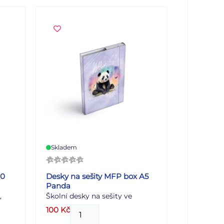
Skladem
00
Desky na sešity MFP box A5
Panda
,
Školní desky na sešity ve
e si
formátu A5 s roztomilým
100
Kč
 a
motivem pandy jsou