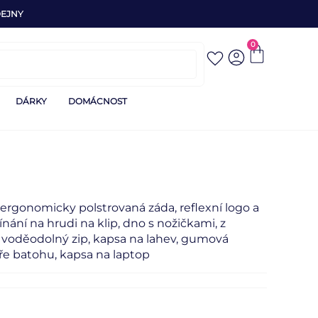
EJNY
0
DÁRKY
DOMÁCNOST
m, ergonomicky polstrovaná záda, reflexní logo a
ínání na hrudi na klip, dno s nožičkami, z
 voděodolný zip, kapsa na lahev, gumová
ře batohu, kapsa na laptop