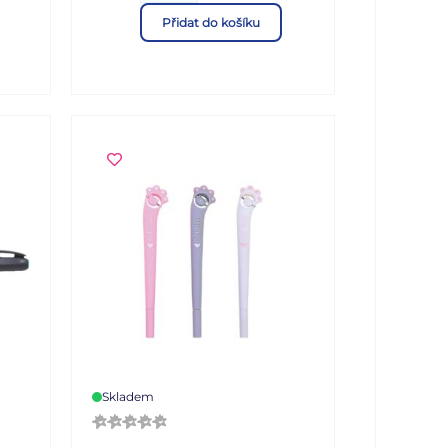
nezbytnou součástí vybavení
Přidat do košíku
okou
každého školáka. Desky jsou
vyrobeny z kvalitního
ch
lepenkového kartonu
h
potaženého laminem, který
i u
spolehlivě chrání sešity a další
,
školní potřeby před
poškozením. Díky praktické
na
gumičce drží obsah bezpečně
lní,
uvnitř, takže se sešity ani
í.
pracovní listy nepomačkají a
zůstanou vždy v pořádku. S
těmito veselými deskami bude
každý den ve škole o něco
 je
zábavnější! Formát: A5 Motiv:
0
panda Barva: fialová Materiál:
lepenkový karton s laminem
Uvedená cena je za 1 ks.
Skladem