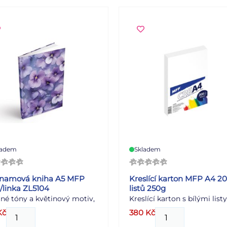
ladem
Skladem
namová kniha A5 MFP
Kreslící karton MFP A4 2
l/linka ZL5104
listů 250g
né tóny a květinový motiv,
Kreslící karton s bílými listy
ý zaujme na první pohled.
extra pevný a silný - Udělejt
Kč
380
Kč
namová kniha A5 s
pohodovou chvilku s dětmi