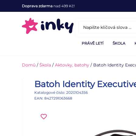
Doprava zdarma
nad 499 Kč!
PRÁVĚ LETÍ
ŠKOLA
Domů
/
Škola
/
Aktovky, batohy
/ Batoh Identity Exe
Batoh Identity Executi
Katalogové číslo: 2020104356
EAN: 8427291063668