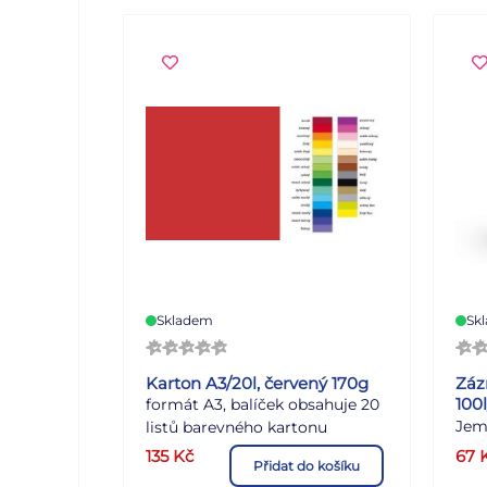
Skladem
Sk
Karton A3/20l, červený 170g
Záz
100
formát A3, balíček obsahuje 20
Jem
listů barevného kartonu
2
170g/m
, cena za balení
kter
135
Kč
67
Přidat do košíku
Záz