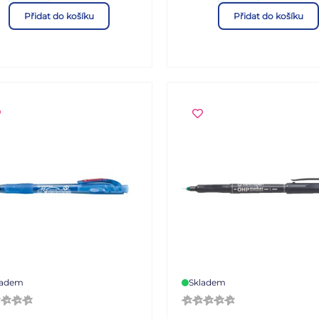
ovanými stránkami je
nakreslete si nějaký pěkný
Přidat do košíku
Přidat do košíku
dná pro každodenní psaní,
obrázek. Máme pro Vás šir
ování i zapisování nápadů.
škálu poznámkových bloků,
elové odstíny vytvářejí
trhacích bloků, záznamový
antní a harmonický celek.
knih, a to dokonce v různýc
a: V8 Formát: A5 Motiv:
velikostech. Nezapomeňte s
inový Počet listů: 100
nás zakoupit také voskovky
ovaných Uvedená cena je za
vodové barvy a štětce nebo
pastelky. POUŽITÍ: Čtvrtky 
kreslení jsou vhodné pro ško
domácí i kancelářské použit
Výkres je vyroben z vysoce
kvalitního bílého papíru.
Formát: A4 Gramáž: 250 g
Počet ks: 200 Uvedená cena
za 1 balení, ve kterém je 20
volných listů.
ladem
Skladem