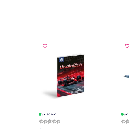
link
vho
plán
Past
eleg
Vazb
květ
link
1 ks.
Skladem
Sk