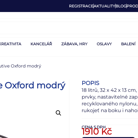
REGISTRACE
AKTUALITY
BLOG
PROD
KREATIVITA
KANCELÁŘ
ZÁBAVA, HRY
OSLAVY
BALENÍ
cutive Oxford modrý
POPIS
ve Oxford modrý
18 litrů, 32 x 42 x 13 c
prvky, nastavitelné zap
recyklovaného nylonu,
rukojeť na boku i naho
CENA S DPH
1910
Kč