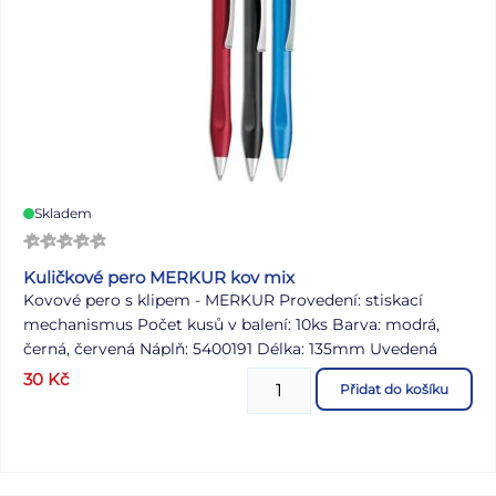
Skladem
Kuličkové pero MERKUR kov mix
Kovové pero s klipem - MERKUR Provedení: stiskací
mechanismus Počet kusů v balení: 10ks Barva: modrá,
černá, červená Náplň: 5400191 Délka: 135mm Uvedená
cena je za 1 ks. Všech 10 ks je balených v plastovém obalu.
30
Kč
Přidat do košíku