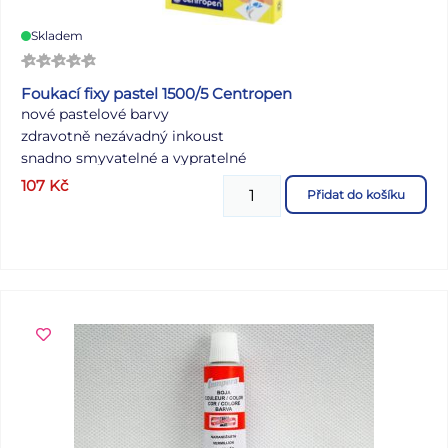
Skladem
Foukací fixy pastel 1500/5 Centropen
nové pastelové barvy
zdravotně nezávadný inkoust
snadno smyvatelné a vypratelné
5 barevných odstínů
107
Kč
Přidat do košíku
1 šablona
Produktové video:
<iframe width="560" height="315"
src="https://www.youtube.com/embed/Vd8bk2Vdf0w"
title="YouTube video player" frameborder="0"
allow="accelerometer; autoplay; clipboard-write;
encrypted-media; gyroscope; picture-in-picture; web-
share" allowfullscreen></iframe>