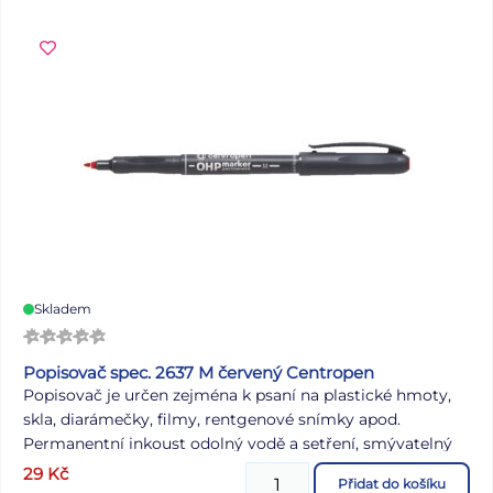
Skladem
Popisovač spec. 2637 M červený Centropen
Popisovač je určen zejména k psaní na plastické hmoty,
skla, diarámečky, filmy, rentgenové snímky apod.
Permanentní inkoust odolný vodě a setření, smývatelný
lihem. Válcový hrot, šíře stopy 1 mm.
29
Kč
Přidat do košíku