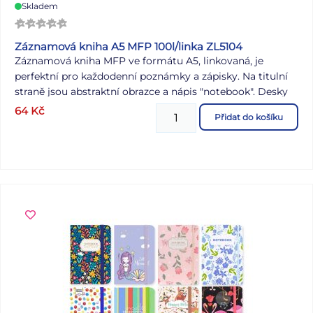
Skladem
Záznamová kniha A5 MFP 100l/linka ZL5104
Záznamová kniha MFP ve formátu A5, linkovaná, je
perfektní pro každodenní poznámky a zápisky. Na titulní
straně jsou abstraktní obrazce a nápis "notebook". Desky
jsou z pevného lepeného kartonu, který je pokryt
64
Kč
Přidat do košíku
laminem. Vazba V8, známá svou mimořádnou pevností,
zajistí, že stránky zůstanou na svém místě bez ohledu na
to, jak často knihu používáte. Formát: A5 Počet listů: 100 s
linkou Motiv: abstraktní obrazce Uvedená cena je za 1 ks.