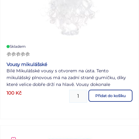
Skladem
Vousy mikulášské
Bílé Mikulášské vousy s otvorem na ústa. Tento
mikulášský plnovous má na zadní straně gumičku, díky
které velice dobře drží na hlavě. Vousy dokonale
zamaskují Váš obličej, a pokud přidáte Mikulášskou čepici
100
Kč
Přidat do košíku
tak Vás nikdo nepozná. Délka vousů: 40 cm