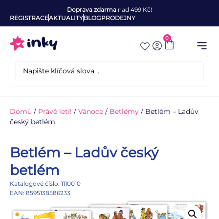
Doprava zdarma
nad 499 Kč!
REGISTRACE
AKTUALITY
BLOG
PRODEJNY
0
Domů
/
Právě letí!
/
Vánoce
/
Betlémy
/ Betlém – Ladův
český betlém
Betlém – Ladův český
betlém
Katalogové číslo: 1110010
EAN: 8595138586233