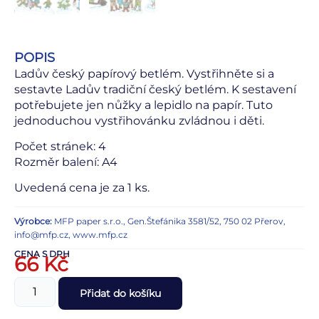
POPIS
Ladův český papírový betlém. Vystřihněte si a
sestavte Ladův tradiční český betlém. K sestavení
potřebujete jen nůžky a lepidlo na papír. Tuto
jednoduchou vystřihovánku zvládnou i děti.
Počet stránek: 4
Rozměr balení: A4
Uvedená cena je za 1 ks.
Výrobce:
MFP paper s.r.o., Gen.Štefánika 3581/52, 750 02 Přerov,
info@mfp.cz, www.mfp.cz
CENA S DPH
66
Kč
Přidat do košíku