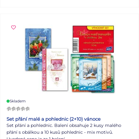
taška odolná proti roztržení a vlhkosti, čímž zajišťuje, že
dárky uvnitř zůstanou v bezpečí a suchu. Barva : bílá
Materiál: PE Motiv : mikulášský Rozměr: 200 x 300 x 80
mm Praktické balení: odtrhávací blok Uvedená cena je za
1 ks.
Skladem
Set přání malé a pohlednic (2+10) vánoce
Set přání a pohlednic. Balení obsahuje 2 kusy malého
přání s obálkou a 10 kusů pohlednic - mix motivů.
Uvedená cena je za 1 balení.