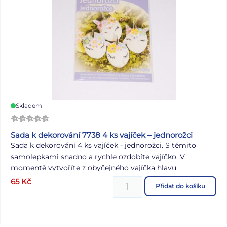
Skladem
Sada k dekorování 7738 4 ks vajíček – jednorožci
Sada k dekorování 4 ks vajíček - jednorožci. S těmito
samolepkami snadno a rychle ozdobíte vajíčko. V
momentě vytvoříte z obyčejného vajíčka hlavu
jednorožce podle svých představ. Takto netradičně a
65
Kč
Přidat do košíku
originálně ozdobená vajíčka budou hlavní ozdobou
Velikonoc. BALENÍ OBSAHUJE: - 1 arch se samolepkami - 1
arch s kamínky Sada je určena pro dekorování 4 vajíček.
Návod: 1. Připravte si 4 natvrdo uvařená, vychladlá a suchá