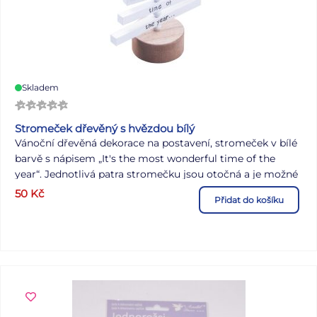
Skladem
Stromeček dřevěný s hvězdou bílý
Vánoční dřevěná dekorace na postavení, stromeček v bílé
barvě s nápisem „It's the most wonderful time of the
year“. Jednotlivá patra stromečku jsou otočná a je možné
si ho dozdobit podle svých představ. Tato originální
50
Kč
Přidat do košíku
dekorace Vám pomůže vytvořit kouzelnou vánoční
atmosféru. Barva: bílá Materiál: dřevo Uvedená cena je za
1 ks.