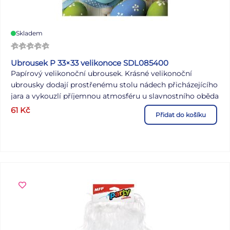
Skladem
Ubrousek P 33×33 velikonoce SDL085400
Papírový velikonoční ubrousek. Krásné velikonoční
ubrousky dodají prostřenému stolu nádech přicházejícího
jara a vykouzlí příjemnou atmosféru u slavnostního oběda
nebo večeře. Ubrousek je kvalitní z třívrstvého papíru.
61
Kč
Přidat do košíku
MOTIV: velikonoční vajíčka POČET UBROUSKŮ V BALENÍ:
20 ks Uvedená cena je za 1 balení po 20 ks.