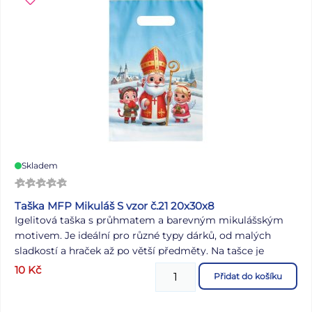
Skladem
Taška MFP Mikuláš S vzor č.21 20x30x8
Igelitová taška s průhmatem a barevným mikulášským
motivem. Je ideální pro různé typy dárků, od malých
sladkostí a hraček až po větší předměty. Na tašce je
obrázek Mikuláše, anděla a čerta. Taška je vybavena
10
Kč
Přidat do košíku
průhmatem, což je otvor v horní části tašky, který slouží
jako rukojeť. Tento průhmat umožňuje snadné a pohodlné
přenášení tašky. Díky pevnému plastovému materiálu je