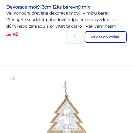
Dekorace motýl 3cm 12ks barevný mix
Velikonoční dřevěná dekorace motýl v mixu barev.
Plánujete si udělat pohodové odpoledne a vyzdobit si
dům nebo zahradu a přivítat tak jaro? Pak vám nesmí
chybět tyto krásné dekorace v podobě různě barevných
59
Kč
Přidat do košíku
motýlů. Dekoraci lze použít k aranžování velikonočních
věnců nebo větviček. Vyrobeno z překližky. OBSAH
BALENÍ: - 12 ks motýlů Velikost: 30 mm Barva: bílá, světe
růžová, růžová, žlutá, zelená, modrá Baleno v sáčku se
závěsem. Uvedená cena je za 1 balení.