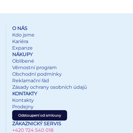
vejce. 2. Opatrně vyjměte pár očí z archu samolepek a
přilepte na vejce. 3. Vyjměte zlatý roh a srolujte do kuželu.
Ohněte průhledné části do stran a nalepte na vejce. 4.
Vyjměte uši, ohněte konce do stran a přilepte k vajíčku. 5.
O NÁS
Vyjměte květiny a přilepte k rohu a uším. Pro 3D efekt
Kdo jsme
ohněte okvětní lístky. 6. Vyjměte kamínky z druhéro
Kariéra
archu samolepek a přilepte na vajíčko. Uvedená cena je za
Expanze
1 balení.
NÁKUPY
Oblíbené
Věrnostní program
Obchodní podmínky
Reklamační řád
Zásady ochrany osobních údajů
KONTAKTY
Kontakty
Prodejny
Odstoupení od smlouvy
ZÁKAZNICKÝ SERVIS
+420 724 540 018