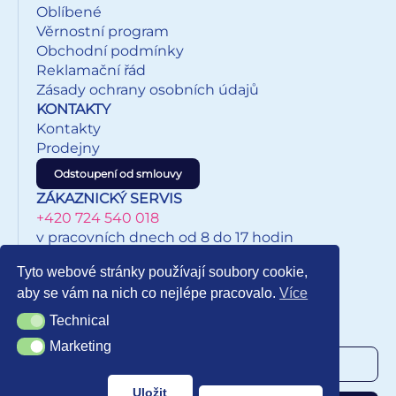
Oblíbené
Věrnostní program
Obchodní podmínky
Reklamační řád
Zásady ochrany osobních údajů
KONTAKTY
Kontakty
Prodejny
Odstoupení od smlouvy
ZÁKAZNICKÝ SERVIS
+420 724 540 018
v pracovních dnech od 8 do 17 hodin
eshop@inkypapirnictvi.cz
Tyto webové stránky používají soubory cookie,
aby se vám na nich co nejlépe pracovalo.
Více
Technical
Technical
NEWSLETTER
Marketing
Marketing
Uložit