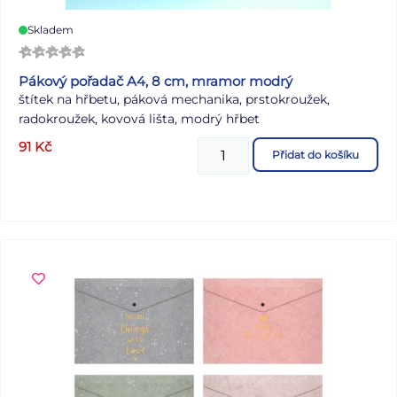
Skladem
Pákový pořadač A4, 8 cm, mramor modrý
štítek na hřbetu, páková mechanika, prstokroužek,
radokroužek, kovová lišta, modrý hřbet
91
Kč
Přidat do košíku