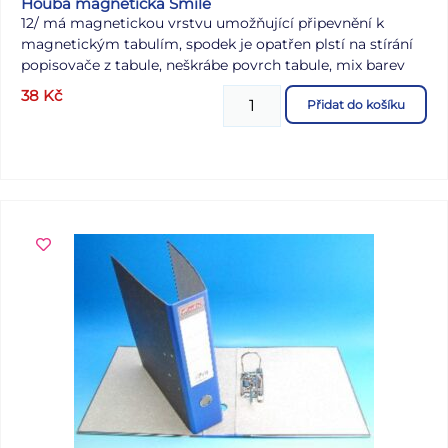
Houba magnetická Smile
12/ má magnetickou vrstvu umožňující připevnění k
magnetickým tabulím, spodek je opatřen plstí na stírání
popisovače z tabule, neškrábe povrch tabule, mix barev
38
Kč
Dodáváno v mixu dle aktuální skladové zásoby
Přidat do košíku