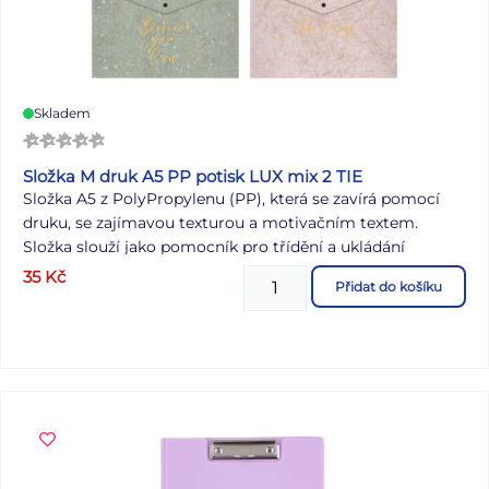
Skladem
Složka M druk A5 PP potisk LUX mix 2 TIE
Složka A5 z PolyPropylenu (PP), která se zavírá pomocí
druku, se zajímavou texturou a motivačním textem.
Složka slouží jako pomocník pro třídění a ukládání
dokumentů, takže je budete mít vždy pohromadě.
35
Kč
Přidat do košíku
MATERIÁL: PP POTISK: motivační text SÍLA MATERIÁLU:
0,21 mm BARVA: šedá, růžová, zelená, béžová Dodáváme v
mixu po 4 ks dle skladové zásoby. Uvedená cena je za 1 ks.