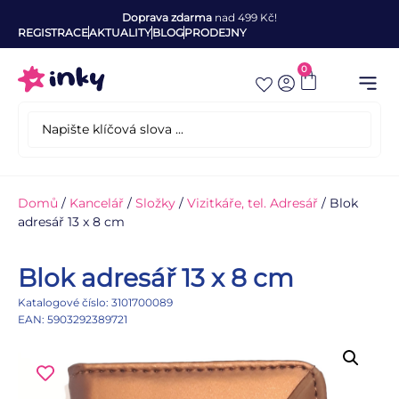
Doprava zdarma
nad 499 Kč!
REGISTRACE
AKTUALITY
BLOG
PRODEJNY
0
Domů
/
Kancelář
/
Složky
/
Vizitkáře, tel. Adresář
/ Blok
adresář 13 x 8 cm
Blok adresář 13 x 8 cm
Katalogové číslo: 3101700089
EAN: 5903292389721