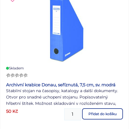
Skladem
Archivní krabice Donau, seříznutá, 7,5 cm, sv. modrá
Stabilní stojan na časopisy, katalogy a další dokumenty.
Otvor pro snadné uchopení stojanu. Popisovatelný
hřbetní štítek. Možnost skladování v rozloženém stavu,
velmi snadné sestavení. Vhodné pro archivaci, k třídění a
50
Kč
Přidat do košíku
uložení do archivačních krabic.