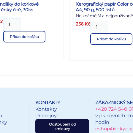
abecední seznam jmen -
ndlíky do korkové
Xerografický papír Color 
ěnky čiré, 30ks
A4, 90 g, 500 listů
mezinárodní svátky - mapy 
Nejznámější a nejpoužívaně
jmenné kalendárium - číslo
Kč
papír pro barevný tisk., *
týdnů - státní svátky a
256
Kč
nejvyšší kvalita tisku, *
významné dny - východy a
bezproblémová průchodno
západy Slunce - fáze měsíce
Přidat do košíku
Přidat do košíku
strojem, * CO2 neutrální
letní a zimní čas - znamení 
přehled měsíce - prostor pr
poznámky a denní cíle Vazb
šitá V8 Motiv: květinový
Rozsah: 384 stran Rozměr: 1
20,5 cm Kalendárium:
československé denní Povr
zpracování obálky: měkčen
Uvedená cena je za 1 ks.
KONTAKTY
ZÁKAZNICKÝ SE
Kontakty
+420 724 540 0
m
Prodejny
v pracovních dn
nky
hodin
Odstoupení od
eshop@inkypapi
smlouvy