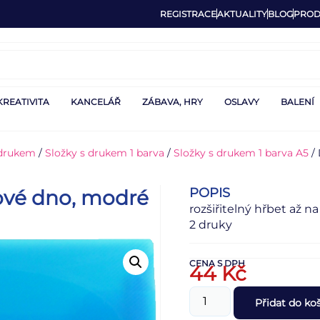
REGISTRACE
AKTUALITY
BLOG
PROD
KREATIVITA
KANCELÁŘ
ZÁBAVA, HRY
OSLAVY
BALENÍ
 drukem
/
Složky s drukem 1 barva
/
Složky s drukem 1 barva A5
/ 
POPIS
žové dno, modré
rozšiřitelný hřbet až 
2 druky
CENA S DPH
44
Kč
Přidat do ko