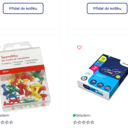
ená cena je za 1 ks.
designem, který je moderní
Přidat do košíku
Přidat do košíku
nadčasový. Obálka je vyrob
z měkkého a odolného PU
materiálu, který je příjemn
dotek a dodává diáři luxusn
vzhled. Uvnitř nabízí přehl
a praktické uspořádání s
dostatkem prostoru pro
všechny vaše schůzky, úkoly
poznámky. Díky tomu bude
mít své plány vždy pod
kontrolou a nic důležitého
neunikne. Odtrhávatelné ro
zajišťují rychlou orientaci a
umožňují okamžité nalistov
aktuálního dne. DIÁŘ
OBSAHUJE: - prostor pro
osobní údaje - roční přehle
ladem
Skladem
roku - plánovací kalendář -
čtvrtletní plánovací kalendá