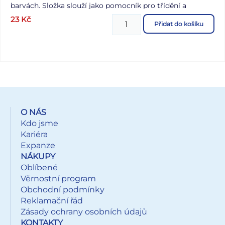
barvách. Složka slouží jako pomocník pro třídění a
ukládání dokumentů, takže je budete mít vždy
23
Kč
Přidat do košíku
pohromadě. MATERIÁL: PP SÍLA MATERIÁLU: 0,21 mm
BARVA: oranžová, modrá, růžová, tyrkysová POTISK:
letadlo, dinosauři, koťátka, štěňátka Dodáváme v mixu po
4 ks dle skladové zásoby. Uvedená cena je za 1 ks.
O NÁS
Kdo jsme
Kariéra
Expanze
NÁKUPY
Oblíbené
Věrnostní program
Obchodní podmínky
Reklamační řád
Zásady ochrany osobních údajů
KONTAKTY