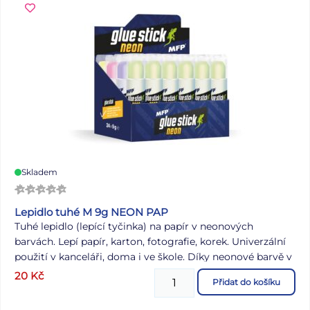
Skladem
Lepidlo tuhé M 9g NEON PAP
Tuhé lepidlo (lepící tyčinka) na papír v neonových
barvách. Lepí papír, karton, fotografie, korek. Univerzální
použití v kanceláři, doma i ve škole. Díky neonové barvě v
lepidle lépe poznáte kde máte lepidlo nanesené a kde ne.
20
Kč
Přidat do košíku
Lepidlo se vysouvá z plastového pouzdra pootočením
spodního dílu. Lepidlo je snadno vypratelné a omyvatelné