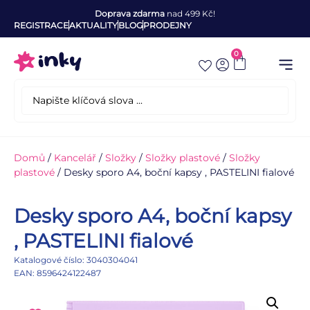
Doprava zdarma
nad 499 Kč!
REGISTRACE
AKTUALITY
BLOG
PRODEJNY
0
Domů
/
Kancelář
/
Složky
/
Složky plastové
/
Složky
plastové
/ Desky sporo A4, boční kapsy , PASTELINI fialové
Desky sporo A4, boční kapsy
, PASTELINI fialové
Katalogové číslo: 3040304041
EAN: 8596424122487