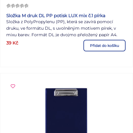
Složka M druk DL PP potisk LUX mix č.1 pírka
Složka z PolyPropylenu (PP), která se zavírá pomocí
druku, ve formátu DL, s uvolněným motivem pírek, v
mixu barev. Formát DL je dvojmo přeložený papír A4.
Složka slouží jako pomocník pro třídění a ukládání
39
Kč
Přidat do košíku
dokumentů, takže je budete mít vždy pohromadě.
POTISK: pírka MATERIÁL: PP SÍLA MATERIÁLU: 0,21 mm
Dodáváme v mixu po 4 ks dle skladové zásoby. Uvedená
cena je za 1 ks.