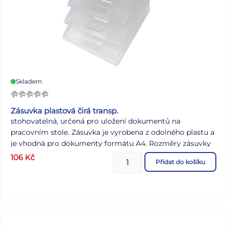
Skladem
Zásuvka plastová čirá transp.
stohovatelná, určená pro uložení dokumentů na
pracovním stole. Zásuvka je vyrobena z odolného plastu a
je vhodná pro dokumenty formátu A4. Rozměry zásuvky
jsou 245 x 340 x 60 mm
106
Kč
Přidat do košíku