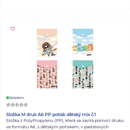
vlažnou vodou. Neobsahuje toxické a škodlivé látky.
Hmotnost: 9 g Velkoobchodní balení je po 24 ks v
praktické papírové krabičce s plastovým stojanem.
Uvedená cena je za 1 ks.
Skladem
Složka M druk A6 PP potisk dětský mix č.1
Složka z PolyPropylenu (PP), která se zavírá pomocí druku
ve formátu A6, s dětským potiskem, v pastelových