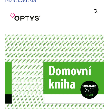
EAN: 8590384128909