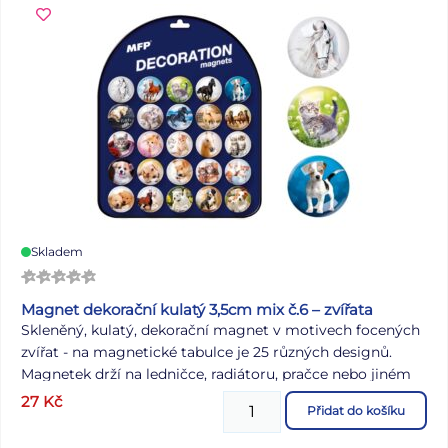
Skladem
Magnet dekorační kulatý 3,5cm mix č.6 – zvířata
Skleněný, kulatý, dekorační magnet v motivech focených
zvířat - na magnetické tabulce je 25 různých designů.
Magnetek drží na ledničce, radiátoru, pračce nebo jiném
magnetickém povrchu. Dá se snadno přemisťovat.
27
Kč
Přidat do košíku
Průměr magnetu: 35 mm VAROVÁNÍ: Není hračka, obal
odstraňte z dosahu dětí. Doporučený věk pro použití je od