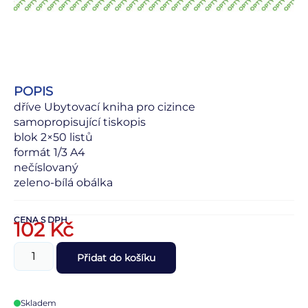
POPIS
dříve Ubytovací kniha pro cizince
samopropisující tiskopis
blok 2×50 listů
formát 1/3 A4
nečíslovaný
zeleno-bílá obálka
CENA S DPH
102
Kč
Přidat do košíku
Skladem