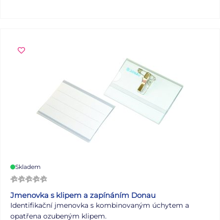
3 let dítěte. Magnety uvnitř lidského těla mohou způsobit
vážné zranění! V případě spolknutí či vdechnutí vyhledejte
okamžitou lékařskou pomoc! Dodáváme v mixu po 25 ks
dle skladové zásoby. Uvedená cena je za 1 ks.
Skladem
Jmenovka s klipem a zapínáním Donau
Identifikační jmenovka s kombinovaným úchytem a
opatřena ozubeným klipem.