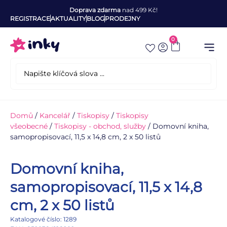
Doprava zdarma
nad 499 Kč!
REGISTRACE
AKTUALITY
BLOG
PRODEJNY
0
Domů
/
Kancelář
/
Tiskopisy
/
Tiskopisy
všeobecné
/
Tiskopisy - obchod, služby
/ Domovní kniha,
samopropisovací, 11,5 x 14,8 cm, 2 x 50 listů
Domovní kniha,
samopropisovací, 11,5 x 14,8
cm, 2 x 50 listů
Katalogové číslo: 1289