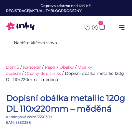
Doprava zdarma
nad 499 Kč!
REGISTRACE
AKTUALITY
BLOG
PRODEJNY
0
Domů
/
Kancelář
/
Papír
/
Obálky
/
Obálky
dopisní
/
Obálky dopisní ks
/ Dopisní obálka metallic 120g
DL 110x220mm – měděná
Dopisní obálka metallic 120g
DL 110x220mm – měděná
Katalogové číslo: 5550388
EAN: 5550388