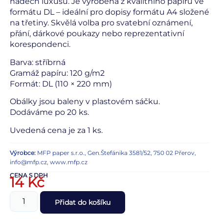
nádech luxusu. Je vyrobena z kvalitního papíru ve
formátu DL – ideální pro dopisy formátu A4 složené
na třetiny. Skvělá volba pro svatební oznámení,
přání, dárkové poukazy nebo reprezentativní
korespondenci.
Barva: stříbrná
Gramáž papíru: 120 g/m2
Formát: DL (110 × 220 mm)
Obálky jsou baleny v plastovém sáčku.
Dodáváme po 20 ks.
Uvedená cena je za 1 ks.
Výrobce:
MFP paper s.r.o., Gen.Štefánika 3581/52, 750 02 Přerov,
info@mfp.cz, www.mfp.cz
CENA S DPH
14
Kč
Přidat do košíku