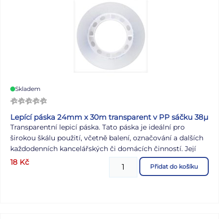
Skladem
Lepící páska 24mm x 30m transparent v PP sáčku 38µ
Transparentní lepicí páska. Tato páska je ideální pro
širokou škálu použití, včetně balení, označování a dalších
každodenních kancelářských či domácích činností. Její
průhlednost zajišťuje estetický vzhled a minimální
18
Kč
Přidat do košíku
viditelnost na povrchu, na který je nalepena. Tloušťka
pásky je 38 mikronů, přičemž tato hodnota je kombinací
dvou vrstev: 23 mikronů základní folie a 15 mikronů
lepidla. Šíře: 24 mm Návin: 30 m Tloušťka: 38 mikronů (23
mikronů základní folie + 15 mikronů lepidla) Dodáváme v