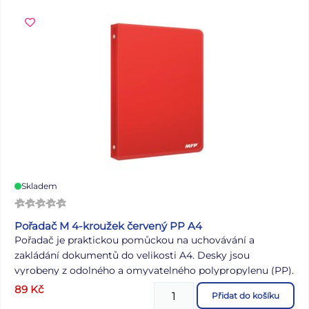
sášku se závěsem. Uvedená cena je za 1 ks.
Skladem
Pořadač M 4-kroužek červený PP A4
Pořadač je praktickou pomůckou na uchovávání a
zakládání dokumentů do velikosti A4. Desky jsou
vyrobeny z odolného a omyvatelného polypropylenu (PP).
Hřeben je opatřený 4 kroužky. Průměr kroužku: 17 mm
89
Kč
Přidat do košíku
Šířka hřbetu: 20 mm Tloušťka desek: 0,66 mm Barva: