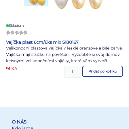
Skladem
Vajíčka plast 6cm/6ks mix S180167
Velikonoční plastová vajíčka v lesklé oranžové a bílé barvě.
Vajíčka mají stužku na pověšení. Vyzdobte si svůj domov
krásnými velikonočními vajíčky, které Vám vytvoří
okouzlující atmosféru Velikonoc! Tuto dekoraci můžete
91
Kč
Přidat do košíku
použít na dekorování velikonočních věnců nebo větviček.
BALENÍ OBSAHUJE: - 6 ks plastových vajíček Velikost: 60
mm Barva: bílá, odstíny oranžové Dodáváme v sáčku se
závěsem. Uvedená cena je za 1 balení.
O NÁS
Kdo jsme