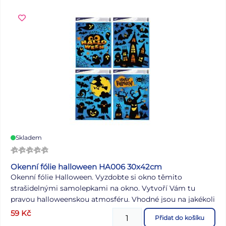
Skladem
Okenní fólie halloween HA006 30x42cm
Okenní fólie Halloween. Vyzdobte si okno těmito
strašidelnými samolepkami na okno. Vytvoří Vám tu
pravou halloweenskou atmosféru. Vhodné jsou na jakékoli
hladké plochy, například sklo, výlohy, zrcadla nebo
59
Kč
Přidat do košíku
kachličky. Čisté, bez lepidla a opakovaně použitelné.