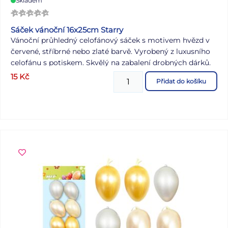
Skladem
Sáček vánoční 16x25cm Starry
Vánoční průhledný celofánový sáček s motivem hvězd v
červené, stříbrné nebo zlaté barvě. Vyrobený z luxusního
celofánu s potiskem. Skvělý na zabalení drobných dárků.
Sáček můžete uzavřít vázací stuhou a tím ho dozdobit.
15
Kč
Přidat do košíku
Motiv: hvězdy Rozměr: 160 x 250 mm Barva:
transparentní/zlatá, stříbrná, červená Dodáváme v mixu 3
ks dle skladové zásoby. Uvedená cena je za 1 ks.