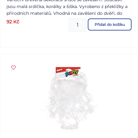
jsou malá srdíčka, korálky a šiška. Vyrobeno z překližky a
přírodních materiálů. Vhodná na zavěšení do dvěří, do
okna nebo na zeď. Materiál: dřevo Velikost: 500 mm
92
Kč
Přidat do košíku
Dodáváme v sáčku se závěsem. Uvedená cena je za 1 ks.