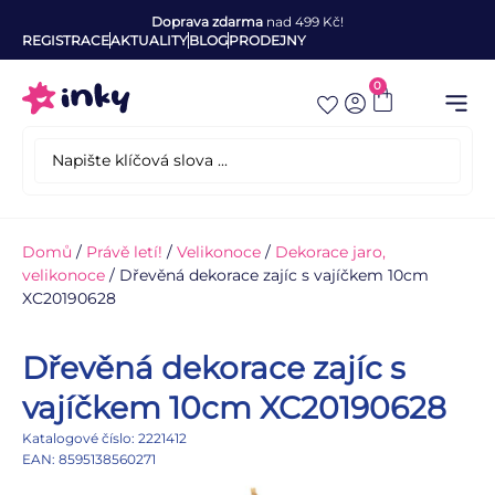
Doprava zdarma
nad 499 Kč!
REGISTRACE
AKTUALITY
BLOG
PRODEJNY
0
Domů
/
Právě letí!
/
Velikonoce
/
Dekorace jaro,
velikonoce
/ Dřevěná dekorace zajíc s vajíčkem 10cm
XC20190628
Dřevěná dekorace zajíc s
vajíčkem 10cm XC20190628
Katalogové číslo: 2221412
EAN: 8595138560271