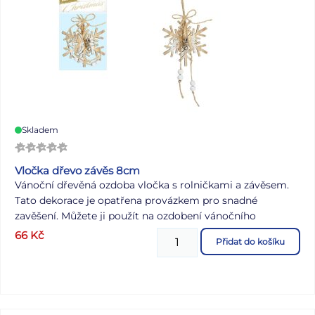
Skladem
Vločka dřevo závěs 8cm
Vánoční dřevěná ozdoba vločka s rolničkami a závěsem.
Tato dekorace je opatřena provázkem pro snadné
zavěšení. Můžete ji použít na ozdobení vánočního
stromečku, zavěsit na dveře, okno a zkrášlit tak Vaše
66
Kč
Přidat do košíku
bydlení. Velikost: 80 mm Dodáváme v sáčku se závěsem.
Uvedená cena je za 1 ks.