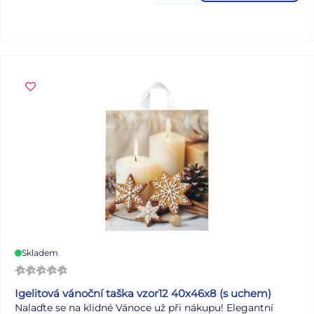
NÁVOD: 1. Sloupněte z podložky obrázek a umístěte na
čisté, případně navlhčené sklo stranou, která byla na
podložce. 2. Obrázek elektrostaticky přilne. 3. Folie se
snadno sloupne a dá se přemístit. Dodáváme v mixu po 4
ks dle skladové zásoby. Uvedená cena je za 1 ks.
Skladem
Igelitová vánoční taška vzor12 40x46x8 (s uchem)
Nalaďte se na klidné Vánoce už při nákupu! Elegantní