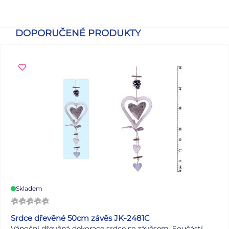
DOPORUČENÉ PRODUKTY
Skladem
Srdce dřevěné 50cm závěs JK-2481C
Vánoční dřevěná dekorace srdce se závěsem. Součástí