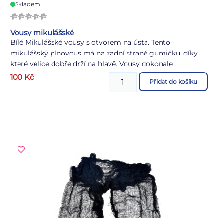
Skladem
Vousy mikulášské
Bílé Mikulášské vousy s otvorem na ústa. Tento
mikulášský plnovous má na zadní straně gumičku, díky
které velice dobře drží na hlavě. Vousy dokonale
zamaskují Váš obličej, a pokud přidáte Mikulášskou čepici
100
Kč
Přidat do košíku
tak Vás nikdo nepozná. Délka vousů: 40 cm