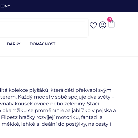
EJNY
0
DÁRKY
DOMÁCNOST
ditá kolekce plyšáků, která děti překvapí svým
erem. Každý model v sobě spojuje dva světy –
ťavnatý kousek ovoce nebo zeleniny. Stačí
 okamžiku se promění třeba jablíčko v pejska a
lipetz hračky rozvíjejí motoriku, fantazii a
měkké, lehké a ideální do postýlky, na cesty i