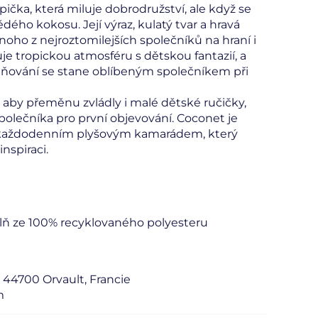
pička, která miluje dobrodružství, ale když se
dého kokosu. Její výraz, kulatý tvar a hravá
dnoho z nejroztomilejších společníků na hraní i
je tropickou atmosféru s dětskou fantazií, a
ování se stane oblíbeným společníkem při
, aby přeměnu zvládly i malé dětské ručičky,
 společníka pro první objevování. Coconet je
každodenním plyšovým kamarádem, který
nspiraci.
ýplň ze 100% recyklovaného polyesteru
44700 Orvault, Francie
m