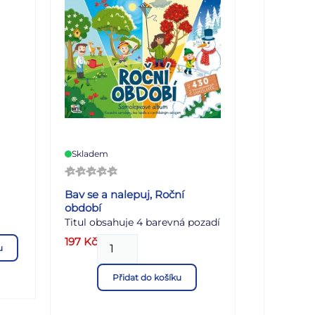
Skladem
Bav se a nalepuj, Roční
období
Titul obsahuje 4 barevná pozadí
a více než 100 statických
197
Kč
u
samolepek, které jsou
nou
opakovaně použitelné.
Přidat do košíku
obě.
vliv