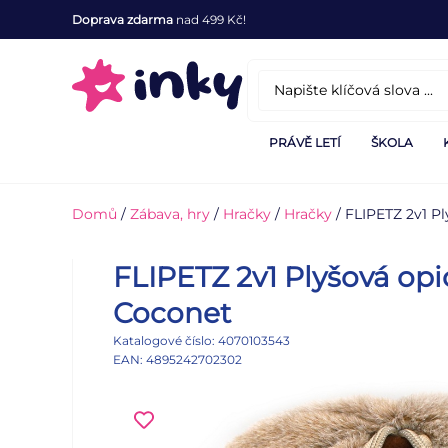
Doprava zdarma
nad 499 Kč!
PRÁVĚ LETÍ
ŠKOLA
Domů
/
Zábava, hry
/
Hračky
/
Hračky
/ FLIPETZ 2v1 Pl
FLIPETZ 2v1 Plyšová opic
Coconet
Katalogové číslo: 4070103543
EAN: 4895242702302