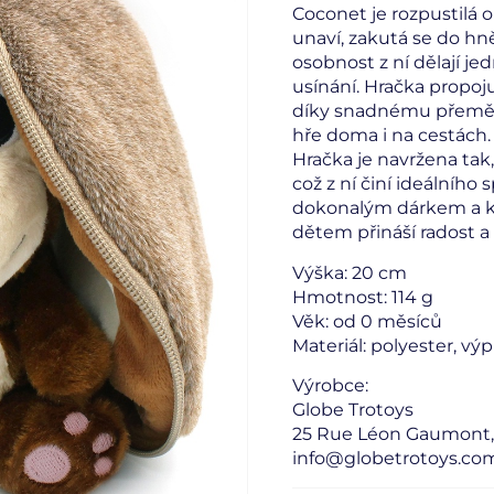
Coconet je rozpustilá o
unaví, zakutá se do hně
osobnost z ní dělají je
usínání. Hračka propoju
díky snadnému přeměň
hře doma i na cestách.
Hračka je navržena tak
což z ní činí ideálního
dokonalým dárkem a 
dětem přináší radost a i
Výška: 20 cm
Hmotnost: 114 g
Věk: od 0 měsíců
Materiál: polyester, v
Výrobce:
Globe Trotoys
25 Rue Léon Gaumont, 
info@globetrotoys.co