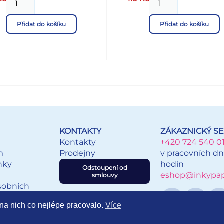
áváno v mixu dle aktuální
štětec a pár kapek vody.
adové zásoby
Stránky obsahují barevné te
Přidat do košíku
Přidat do košíku
které po rozetření obrázek
probarví.
KONTAKTY
ZÁKAZNICKÝ SE
Kontakty
+420 724 540 0
m
Prodejny
v pracovních dn
nky
hodin
Odstoupení od
eshop@inkypapi
smlouvy
sobních
na nich co nejlépe pracovalo.
Více