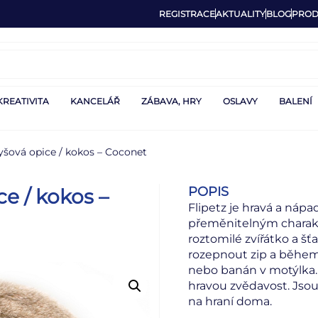
REGISTRACE
AKTUALITY
BLOG
PROD
KREATIVITA
KANCELÁŘ
ZÁBAVA, HRY
OSLAVY
BALENÍ
yšová opice / kokos – Coconet
POPIS
e / kokos –
Flipetz je hravá a nápa
přeměnitelným charakt
roztomilé zvířátko a š
rozepnout zip a během
nebo banán v motýlka. F
hravou zvědavost. Jsou 
na hraní doma.