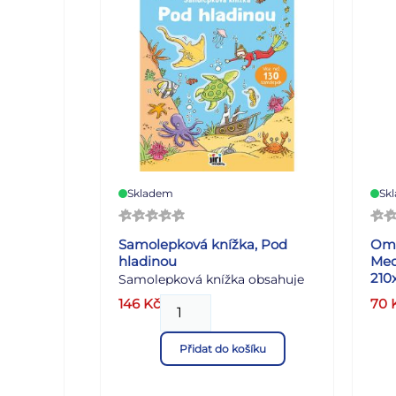
Skladem
Sk
Samolepková knížka, Pod
Oma
hladinou
Med
210
Samolepková knížka obsahuje
Ant
16 barevných stran a 8 stran
146
Kč
70
Medi
samolepek k dolepení.
v ka
Přidat do košíku
svět
Ant
Medi