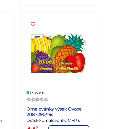
Dle
dětí
lně
kt
A4
et
:
Skladem
Omalovánky výsek Ovoce
208×290/16s
Dětské omalovánky MFP s
hž
výsekem - Ovoce - Udělejte si
ze
36
Kč