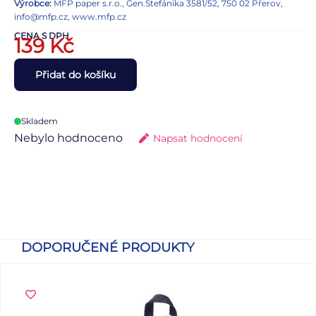
Výrobce:
MFP paper s.r.o., Gen.Štefánika 3581/52, 750 02 Přerov,
info@mfp.cz, www.mfp.cz
CENA S DPH
139
Kč
Přidat do košíku
Skladem
Nebylo hodnoceno
Napsat hodnocení
DOPORUČENÉ PRODUKTY