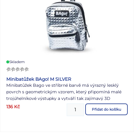
Skladem
Minibatůžek BAgo! M SILVER
Minibatůžek Bago ve stříbrné barvě má výrazný lesklý
povrch s geometrickým vzorem, který připomíná malé
trojúhelníkové výstupky a vytváří tak zajímavý 3D
efekt.Disponuje prostornou hlavní kapsou s dvoucestným
136
Kč
Přidat do košíku
zipem, která je ideální pro uložení drobných nezbytností.
Přední kapsička se zipem nabízí další úložný prostor na
malé předměty, jako jsou peníze nebo klíče. Na zadní
straně jsou dvě černé gumičky, které imitují ramenní