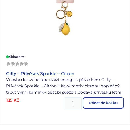
Barva: béžová Materiál: koženka Rozměry: 40 × 200 mm
Uvedená cena je za 1 ks.
Skladem
Gifty – Přívěsek Sparkle – Citron
Vneste do svého dne svěží energii s přívěskem Gifty –
Přívěsek Sparkle – Citron. Hravý motiv citronu doplněný
třpytivými kamínky působí svěže a dodává přívěsku letní
vzhled plný barev a energie. Stylový doplněk, který potěší
135
Kč
Přidat do košíku
milovnice veselých detailů a jedinečného designu. Motiv:
citron Materiál: kov, kamínky Uvedená cena je za 1 ks.