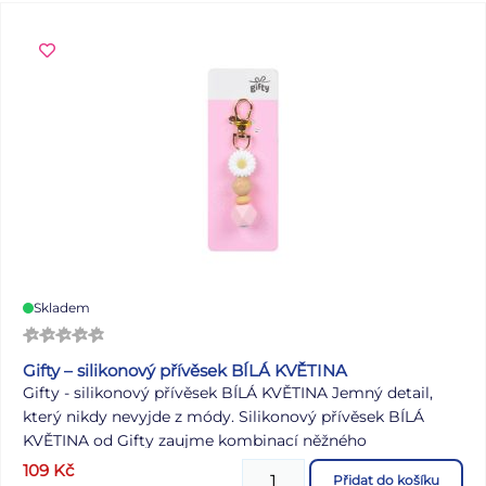
Skladem
Gifty – silikonový přívěsek BÍLÁ KVĚTINA
Gifty - silikonový přívěsek BÍLÁ KVĚTINA Jemný detail,
který nikdy nevyjde z módy. Silikonový přívěsek BÍLÁ
KVĚTINA od Gifty zaujme kombinací něžného
květinového motivu, dřevěných korálků a pastelového
109
Kč
Přidat do košíku