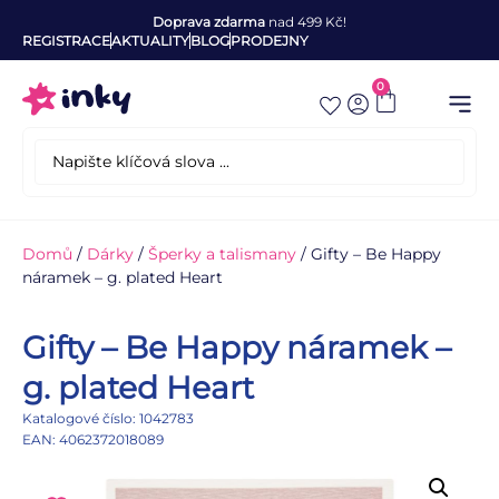
Doprava zdarma
nad 499 Kč!
REGISTRACE
AKTUALITY
BLOG
PRODEJNY
0
Domů
/
Dárky
/
Šperky a talismany
/ Gifty – Be Happy
náramek – g. plated Heart
Gifty – Be Happy náramek –
g. plated Heart
Katalogové číslo: 1042783
EAN: 4062372018089