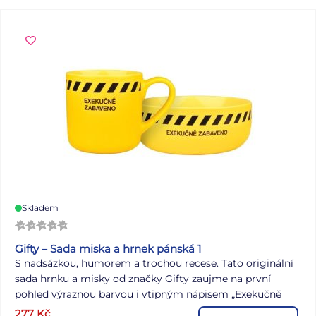
popruhy a umožňují tak snadné upevnění na řidítka kola
či koloběžky, nebo jednoduše na zápěstí. Batůžek je
vybaven stříbrnou karabinou, díky které ho připevníte ke
kalhotám, batohu nebo tašce, a může posloužit také k
zavěšení klíčů či přívěsku. Tento stylový batůžek zaujme
nejen svým vzhledem, ale i praktičností. Materiál: PU
Barva: stříbrná Rozměr: 140 x 120 mm Uvedená cena je za
1 ks.
Skladem
Gifty – Sada miska a hrnek pánská 1
S nadsázkou, humorem a trochou recese. Tato originální
sada hrnku a misky od značky Gifty zaujme na první
pohled výraznou barvou i vtipným nápisem „Exekučně
zabaveno“, který dokáže odlehčit každodenní chvíle a
277
Kč