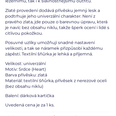
ležérnímu, tak i k slavnostnějšímu outfitu.
Zlaté provedení dodává přívěsku jemný lesk a
podtrhuje jeho univerzální charakter. Není z
pravého zlata, jde pouze o barevnou úpravu, která
je navíc bez obsahu niklu, takže šperk ocení i lidé s
citlivou pokožkou.
Posuvné uzlíky umožňují snadné nastavení
velikosti, a tak se náramek přizpůsobí každému
zápěstí. Textilní šňůrka je lehká a příjemná.
Velikost: univerzální
Motiv: Srdce (Heart)
Barva přívěsku: zlatá
Materiál: textilní šňůrka, přívěsek z nerezové oceli
(bez obsahu niklu)
Balení: dárková kartička
Uvedená cena je za 1 ks.