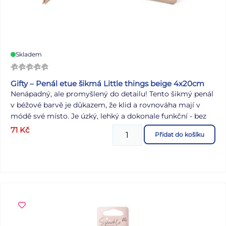
Skladem
Gifty – Penál etue šikmá Little things beige 4x20cm
Nenápadný, ale promyšlený do detailu! Tento šikmý penál
v béžové barvě je důkazem, že klid a rovnováha mají v
módě své místo. Je úzký, lehký a dokonale funkční - bez
přehánění. Navržený tak, aby zapadl do vaší kabelky,
71
Kč
Přidat do košíku
batohu, pracovního dne. Uchová to důležité – pero, které
často hledáte, nebo tužku, kterou si nechcete půjčovat.
Vyrobený z kvalitní koženky, která na první dotek překvapí
jemností, a přitom spolehlivě obstojí i v každodenním
provozu. Na přední straně ho zdobí decentní ražba Little
Things. Patří do řady Little Things, kde každý prvek ladí
bez okázalosti. Najdete v ní i ploché etue a dárková pera,
která s tímto penálem tvoří nenápadně krásnou sadu.