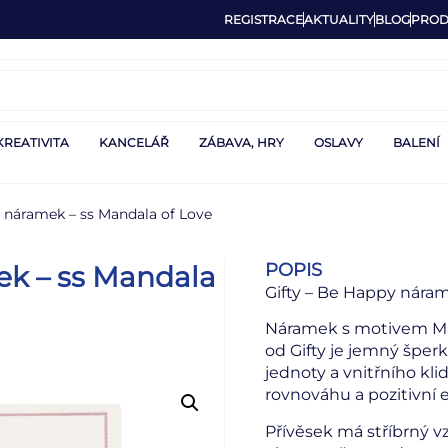
REGISTRACE
AKTUALITY
BLOG
PROD
KREATIVITA
KANCELÁŘ
ZÁBAVA, HRY
OSLAVY
BALENÍ
y náramek – ss Mandala of Love
POPIS
ek – ss Mandala
Gifty – Be Happy nára
Náramek s motivem Man
od Gifty je jemný šper
jednoty a vnitřního kl
rovnováhu a pozitivní e
Přívěsek má stříbrný vz