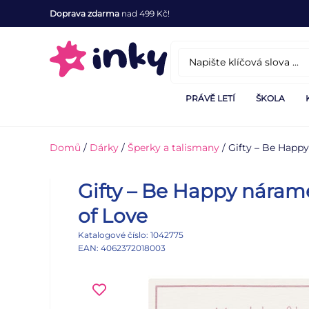
Doprava zdarma
nad 499 Kč!
PRÁVĚ LETÍ
ŠKOLA
Domů
/
Dárky
/
Šperky a talismany
/ Gifty – Be Happ
Gifty – Be Happy náram
of Love
Katalogové číslo: 1042775
EAN: 4062372018003