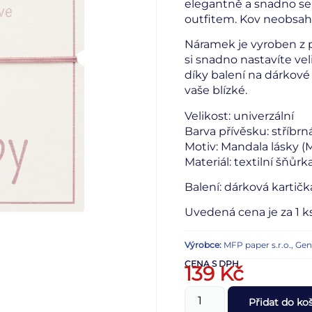
elegantně a snadno se
outfitem. Kov neobsahuj
Náramek je vyroben z 
si snadno nastavíte vel
díky balení na dárkové 
vaše blízké.
Velikost: univerzální
Barva přívěsku: stříbrn
Motiv: Mandala lásky (
Materiál: textilní šňůr
Balení: dárková kartičk
Uvedená cena je za 1 ks
Výrobce:
MFP paper s.r.o., Ge
CENA S DPH
139
Kč
Přidat do ko