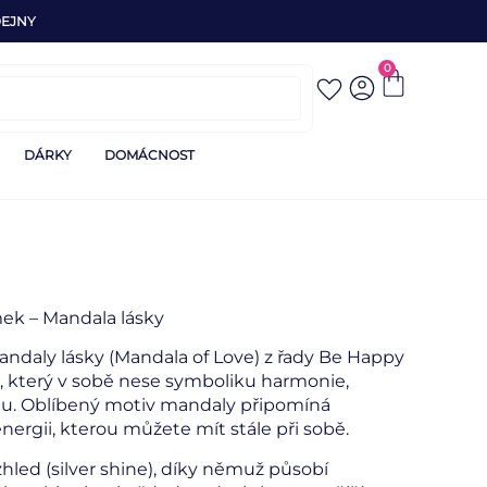
EJNY
0
DÁRKY
DOMÁCNOST
mek – Mandala lásky
daly lásky (Mandala of Love) z řady Be Happy
k, který v sobě nese symboliku harmonie,
idu. Oblíbený motiv mandaly připomíná
nergii, kterou můžete mít stále při sobě.
hled (silver shine), díky němuž působí