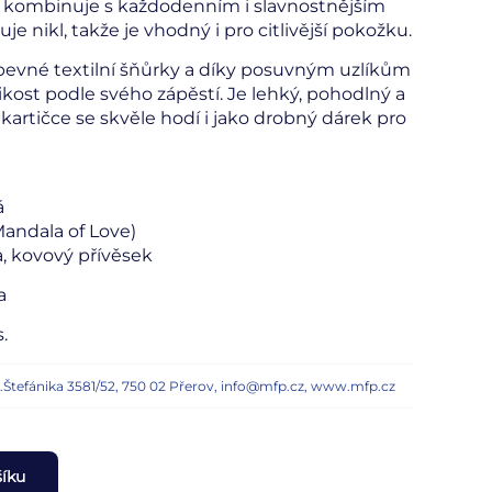
 kombinuje s každodenním i slavnostnějším
e nikl, takže je vhodný i pro citlivější pokožku.
pevné textilní šňůrky a díky posuvným uzlíkům
ikost podle svého zápěstí. Je lehký, pohodlný a
kartičce se skvěle hodí i jako drobný dárek pro
á
Mandala of Love)
ka, kovový přívěsek
a
.
n.Štefánika 3581/52, 750 02 Přerov, info@mfp.cz, www.mfp.cz
šíku