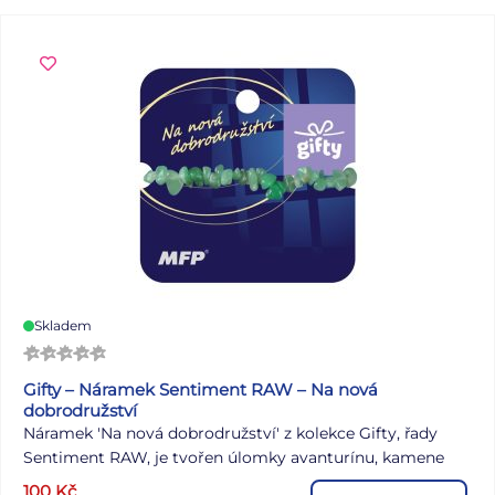
problému obstojí ve škole, na výletech i při běžném
nošení. OBSAH BALENÍ: - 1x silikonová peněženka - 1x
ozdobný pin Barva: růžová Materiál: silikon Rozměr: cca 8
x 10 cm Uvedená cena je za 1 balení.
Skladem
Gifty – Náramek Sentiment RAW – Na nová
dobrodružství
Náramek 'Na nová dobrodružství' z kolekce Gifty, řady
Sentiment RAW, je tvořen úlomky avanturínu, kamene
symbolizujícího čerstvé začátky a otevřenost novým
100
Kč