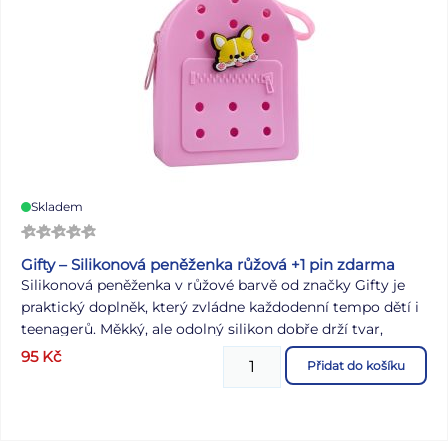
Skladem
Gifty – Silikonová peněženka růžová +1 pin zdarma
Silikonová peněženka v růžové barvě od značky Gifty je
praktický doplněk, který zvládne každodenní tempo dětí i
teenagerů. Měkký, ale odolný silikon dobře drží tvar,
nevadí mu nečistoty a údržba je otázkou chvilky. Zapínání
95
Kč
Přidat do košíku
na zip udrží mince, bankovky i drobnosti bezpečně na
svém místě. Přední stranu zdobí perforovaný detail a
ozdobný pin, který je součástí balení a dodává peněžence
hravý charakter. Vejde se do batohu i kapsy a bez