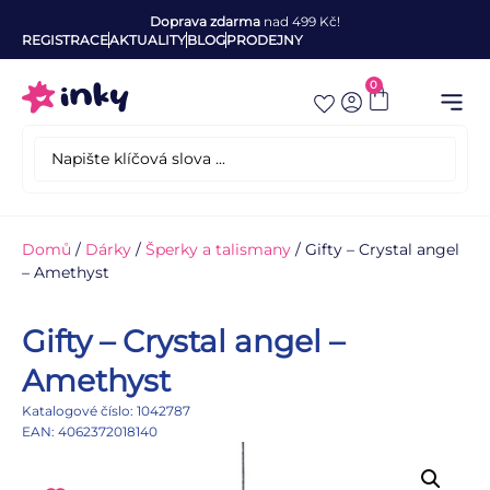
Doprava zdarma
nad 499 Kč!
REGISTRACE
AKTUALITY
BLOG
PRODEJNY
0
Domů
/
Dárky
/
Šperky a talismany
/ Gifty – Crystal angel
– Amethyst
Gifty – Crystal angel –
Amethyst
Katalogové číslo: 1042787
EAN: 4062372018140