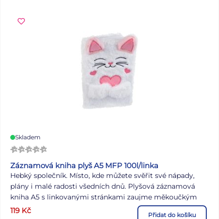
Skladem
Záznamová kniha plyš A5 MFP 100l/linka
Hebký společník. Místo, kde můžete svěřit své nápady,
plány i malé radosti všedních dnů. Plyšová záznamová
kniha A5 s linkovanými stránkami zaujme měkoučkým
obalem i roztomilým vzhledem. Vazba: V8 Barva: bílá
119
Kč
Přidat do košíku
Formát: A5 Lineatura: linka Počet listů: 100 Uvedená cena