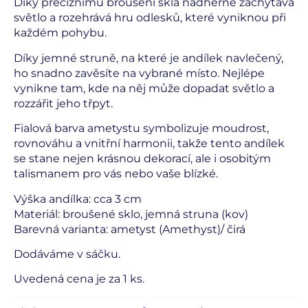
Díky preciznímu broušení skla nádherně zachytává
světlo a rozehrává hru odlesků, které vyniknou při
každém pohybu.
Díky jemné struně, na které je andílek navlečený,
ho snadno zavěsíte na vybrané místo. Nejlépe
vynikne tam, kde na něj může dopadat světlo a
rozzářit jeho třpyt.
Fialová barva ametystu symbolizuje moudrost,
rovnováhu a vnitřní harmonii, takže tento andílek
se stane nejen krásnou dekorací, ale i osobitým
talismanem pro vás nebo vaše blízké.
Výška andílka: cca 3 cm
Materiál: broušené sklo, jemná struna (kov)
Barevná varianta: ametyst (Amethyst)/ čirá
Dodáváme v sáčku.
Uvedená cena je za 1 ks.