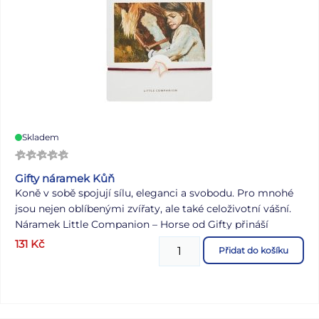
Skladem
Gifty náramek Kůň
Koně v sobě spojují sílu, eleganci a svobodu. Pro mnohé
jsou nejen oblíbenými zvířaty, ale také celoživotní vášní.
Náramek Little Companion – Horse od Gifty přináší
koňský motiv v podobě jemného doplňku, který potěší
131
Kč
Přidat do košíku
každého, kdo má ke koním blízko. Díky nastavitelnému
provedení se snadno přizpůsobí různým velikostem
zápěstí. Motiv: kůň Velikost: nastavitelná Materiál: kov,
textilní šňůrka Náramek je dodáván na dárkové kartičce.
Uvedená cena je za 1 ks.