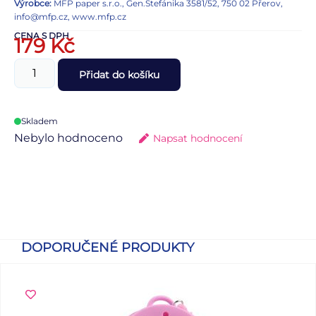
Výrobce:
MFP paper s.r.o., Gen.Štefánika 3581/52, 750 02 Přerov,
info@mfp.cz, www.mfp.cz
CENA S DPH
179
Kč
Přidat do košíku
Skladem
Nebylo hodnoceno
Napsat hodnocení
DOPORUČENÉ PRODUKTY