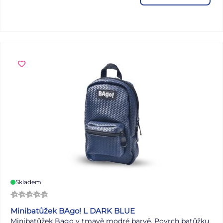
je za 1 ks.
Skladem
Minibatůžek BAgo! L DARK BLUE
Minibatůžek Bago v tmavě modré barvě. Povrch batůžku