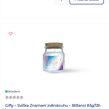
na zip udrží mince, bankovky i drobnosti bezpečně na
svém místě. Přední stranu zdobí perforovaný detail a
ozdobný pin, který je součástí balení a dodává peněžence
hravý charakter. Vejde se do batohu i kapsy a bez
problému obstojí ve škole, na výletech i při běžném
nošení. OBSAH BALENÍ: - 1x silikonová peněženka - 1x
ozdobný pin Barva: růžová Materiál: silikon Rozměr: cca 8
x 10 cm Uvedená cena je za 1 balení.
Skladem
Gifty – Svíčka Znamení zvěrokruhu – Blíženci 83g/13h