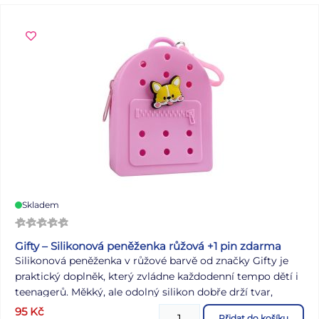
Skladem
Gifty – Silikonová peněženka růžová +1 pin zdarma
Silikonová peněženka v růžové barvě od značky Gifty je
praktický doplněk, který zvládne každodenní tempo dětí i
teenagerů. Měkký, ale odolný silikon dobře drží tvar,
nevadí mu nečistoty a údržba je otázkou chvilky. Zapínání
95
Kč
Přidat do košíku