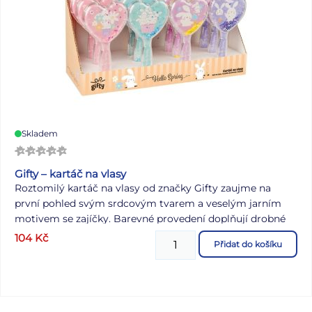
Skladem
Gifty – kartáč na vlasy
Roztomilý kartáč na vlasy od značky Gifty zaujme na
první pohled svým srdcovým tvarem a veselým jarním
motivem se zajíčky. Barevné provedení doplňují drobné
třpytivé částice uvnitř hlavice, které se při pohybu jemně
104
Kč
Přidat do košíku
přesýpají a dodávají kartáči hravý vzhled. Kartáč je lehký,
dobře padne do dětské ruky a je vhodný pro každodenní
úpravu vlasů. Díky praktické rukojeti se pohodlně drží a
snadno používá. Kartáče dodáváme ve čtyřech barevných
variantách – růžové, modré, světle fialové a fialové. U