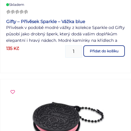
Skladem
Gifty – Přívěsek Sparkle – Vážka blue
Přívěsek v podobě modré vážky z kolekce Sparkle od Gifty
působí jako drobný šperk, který dodá vašim doplňkům
elegantní i hravý nádech. Modré kamínky na křídlech a
štíhlém těle vytvářejí krásnou hru světla, díky které působí
135
Kč
Přidat do košíku
přívěsek téměř étericky. Jeho praktické kovové uchycení
vám umožní připevnit vážku tam, kde vynikne nejlépe –
třeba na klíče, poutko u tašky nebo oblíbenou kabelku.
Modrá vážka dodá každému doplňku jemnou originalitu a
svěží barvu, díky níž bude nepřehlédnutelná. Motiv: vážka
Materiál: kov, kamínky Uvedená cena je za 1 ks.