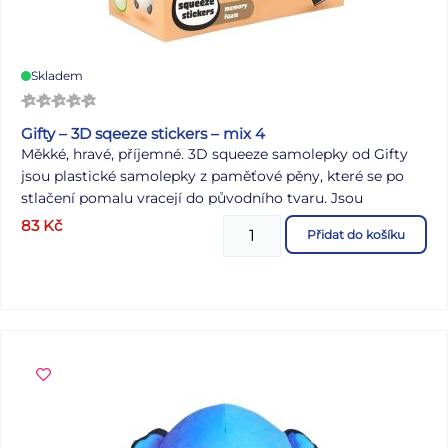
Skladem
Gifty – 3D sqeeze stickers – mix 4
Měkké, hravé, příjemné. 3D squeeze samolepky od Gifty
jsou plastické samolepky z paměťové pěny, které se po
stlačení pomalu vracejí do původního tvaru. Jsou
příjemné do ruky a poslouží jako drobný antistresový
83
Kč
Přidat do košíku
doplněk. V balení je 15 samolepek celkem – 3 různé
motivy, každý po 5 kusech: kočička, kačenka a pejsek.
Snadno se stanou součástí věcí, které používáte každý
den, a dodají jim malý osobní detail.