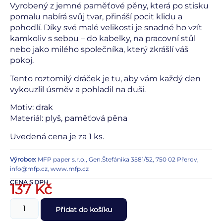
Vyrobený z jemné paměťové pěny, která po stisku
pomalu nabírá svůj tvar, přináší pocit klidu a
pohodlí. Díky své malé velikosti je snadné ho vzít
kamkoliv s sebou – do kabelky, na pracovní stůl
nebo jako milého společníka, který zkrášlí váš
pokoj.
Tento roztomilý dráček je tu, aby vám každý den
vykouzlil úsměv a pohladil na duši.
Motiv: drak
Materiál: plyš, paměťová pěna
Uvedená cena je za 1 ks.
Výrobce:
MFP paper s.r.o., Gen.Štefánika 3581/52, 750 02 Přerov,
info@mfp.cz, www.mfp.cz
CENA S DPH
137
Kč
Přidat do košíku