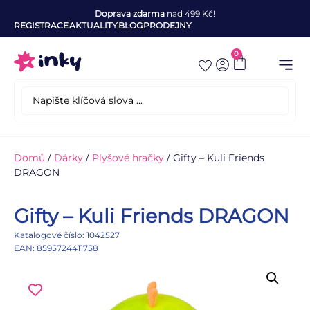
Doprava zdarma
nad 499 Kč!
REGISTRACE
AKTUALITY
BLOG
PRODEJNY
0
Domů
/
Dárky
/
Plyšové hračky
/ Gifty – Kuli Friends
DRAGON
Gifty – Kuli Friends DRAGON
Katalogové číslo: 1042527
EAN: 8595724411758