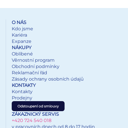
některých variant jsou štětiny barevně sladěné s tělem
kartáče, u jiných jsou v jemně odlišném odstínu. OBSAH
BALENÍ: - 12 ks kartáčů (3× růžový, 3× modrý, 3× světle
O NÁS
fialový, 3× fialový) Barva: růžová, modrá, světle fialová,
Kdo jsme
fialová Dodáváme v prodejním displeji vhodném k
Kariéra
vystavení. Uvedená cena je za 1 kartáč.
Expanze
NÁKUPY
Oblíbené
Věrnostní program
Obchodní podmínky
Reklamační řád
Zásady ochrany osobních údajů
KONTAKTY
Kontakty
Prodejny
Odstoupení od smlouvy
ZÁKAZNICKÝ SERVIS
+420 724 540 018
v pracovních dnech od 8 do 17 hodin