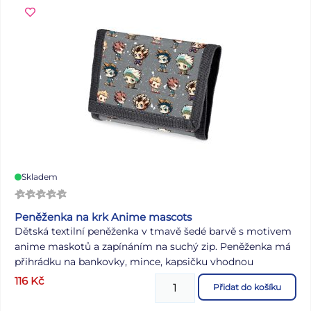
Skladem
Peněženka na krk Anime mascots
Dětská textilní peněženka v tmavě šedé barvě s motivem
anime maskotů a zapínáním na suchý zip. Peněženka má
přihrádku na bankovky, mince, kapsičku vhodnou
například na jízdenky a také kapsičku s průhledným
116
Kč
Přidat do košíku
okýnkem o velikosti kreditní karty. Peněženka má kovový
kroužek na klíče a praktickou šňůrku pro zavěšení na krk,