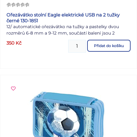
Ořezávátko stolní Eagle elektrické USB na 2 tužky
černé 130-1851
12/ a
utomatické ořezávátko na tužky a pastelky dvou
rozměrů 6-8 mm a 9-12 mm, součástí balení jsou 2
náhradní čepele a USB adaptér, možno i na AA baterie 4
350
Kč
ks (nejsou součástí balení), rozměr 84x72x76mm
Přidat do košíku
Návod EG-5161USB