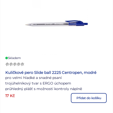
Skladem
Kuličkové pero Slide ball 2225 Centropen, modré
pro velmi hladké a snadné psaní
trojúhelníkový tvar s ERGO úchopem
průhledný plášť s možností kontroly náplně
nízkoviskózní inkousty v sytých barvách
17
Kč
Přidat do košíku
stiskací mechanismus
jehlový hrot s kuličkou