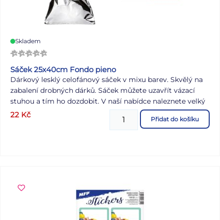
Skladem
Sáček 25x40cm Fondo pieno
Dárkový lesklý celofánový sáček v mixu barev. Skvělý na
zabalení drobných dárků. Sáček můžete uzavřít vázací
stuhou a tím ho dozdobit. V naší nabídce naleznete velký
výběr stužek a rozetek, které Vám pomohou při dekoraci
22
Kč
Přidat do košíku
balíčku. Rozměr: 250 x 400 mm Barva: modrá, zlatá,
červená, stříbrná, zelená Dodáváme v mixu 5 ks dle
skladové zásoby. Uvedená cena je za 1 ks.