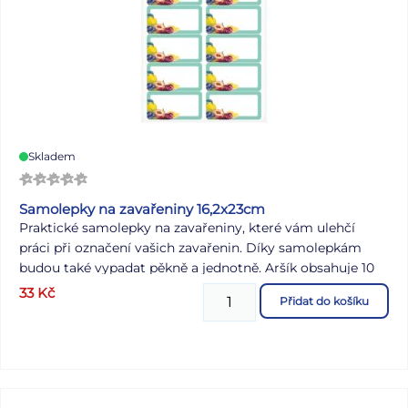
Skladem
Samolepky na zavařeniny 16,2x23cm
Praktické samolepky na zavařeniny, které vám ulehčí
práci při označení vašich zavařenin. Díky samolepkám
budou také vypadat pěkně a jednotně. Aršík obsahuje 10
samolepek. Uvedená cena je za 1 aršík.
33
Kč
Přidat do košíku