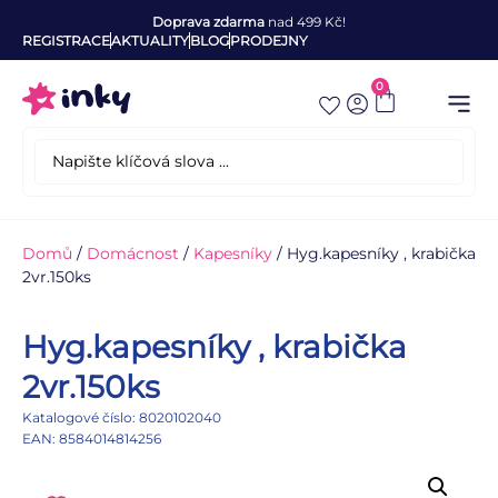
Doprava zdarma
nad 499 Kč!
REGISTRACE
AKTUALITY
BLOG
PRODEJNY
0
Domů
/
Domácnost
/
Kapesníky
/ Hyg.kapesníky , krabička
2vr.150ks
Hyg.kapesníky , krabička
2vr.150ks
Katalogové číslo: 8020102040
EAN: 8584014814256