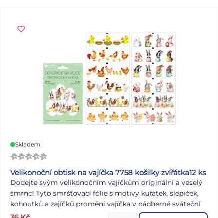
Skladem
Velikonoční obtisk na vajíčka 7758 košilky zvířátka12 ks
Dodejte svým velikonočním vajíčkům originální a veselý
šmrnc! Tyto smršťovací fólie s motivy kuřátek, slepiček,
kohoutků a zajíčků promění vajíčka v nádherné sváteční
dekorace. Balení obsahuje 12 krásných košilek, které se
36
Kč