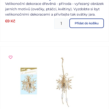
Velikonoční dekorace dřevěná - příroda - vyřezaný obrázek
jarních motivů (ovečky, ptáčci, květiny). Vyzdobte si byt
velikonočními dekoracemi a přivítejte tak svátky jara.
Tuto dekoraci můžete použít na dekorování velikonočních
69
Kč
Přidat do košíku
věnců nebo větviček. Velikost: 10 cm Dekorace má
provázek na zavěšení. Uvedená cena je za 1 ks. Dodáváme
v sáčku se závěsem.