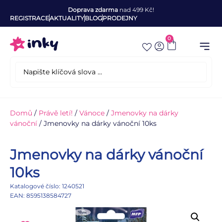
Doprava zdarma
nad 499 Kč!
REGISTRACE
AKTUALITY
BLOG
PRODEJNY
0
Domů
/
Právě letí!
/
Vánoce
/
Jmenovky na dárky
vánoční
/ Jmenovky na dárky vánoční 10ks
Jmenovky na dárky vánoční
10ks
Katalogové číslo: 1240521
EAN: 8595138584727