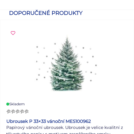
DOPORUČENÉ PRODUKTY
Skladem
Ubrousek P 33×33 vánoční MES100962
Papírový vánoční ubrousek. Ubrousek je velice kvalitní z
třívrstvého papíru s motivem zasněženého smrku.