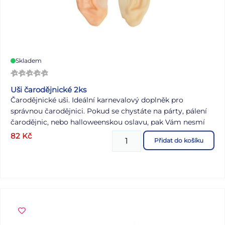
Skladem
Uši čarodějnické 2ks
Čarodějnické uši. Ideální karnevalový doplněk pro
správnou čarodějnici. Pokud se chystáte na párty, pálení
čarodějnic, nebo halloweenskou oslavu, pak Vám nesmí
chybět tyto uši, které dovedou Váš převlek k dokonalosti.
82
Kč
Přidat do košíku
OBSAH BALENÍ: - 2 ks uší Dodáváme v sáčku se závěsem.
Uvedená cena je za 1 balení.