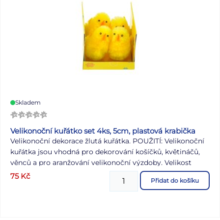
Skladem
Velikonoční kuřátko set 4ks, 5cm, plastová krabička
Velikonoční dekorace žlutá kuřátka. POUŽITÍ: Velikonoční
kuřátka jsou vhodná pro dekorování košíčků, květináčů,
věnců a pro aranžování velikonoční výzdoby. Velikost
kuřátka: 5 cm Počet ks v balení: 4 ks Dodáváme v krabičce
75
Kč
Přidat do košíku
po 6 ks. Uvedená cena je za 1 set po 4 ks.