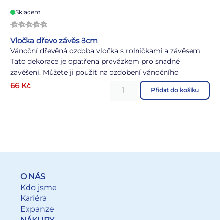
Skladem
Vločka dřevo závěs 8cm
Vánoční dřevěná ozdoba vločka s rolničkami a závěsem.
Tato dekorace je opatřena provázkem pro snadné
zavěšení. Můžete ji použít na ozdobení vánočního
stromečku, zavěsit na dveře, okno a zkrášlit tak Vaše
66
Kč
Přidat do košíku
bydlení. Velikost: 80 mm Dodáváme v sáčku se závěsem.
Uvedená cena je za 1 ks.
O NÁS
Kdo jsme
Kariéra
Expanze
NÁKUPY