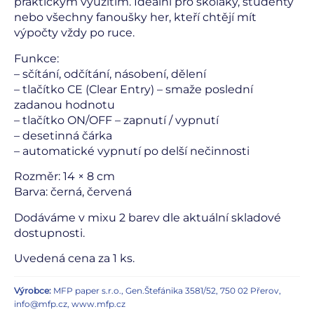
praktickým využitím. Ideální pro školáky, studenty
nebo všechny fanoušky her, kteří chtějí mít
výpočty vždy po ruce.
Funkce:
– sčítání, odčítání, násobení, dělení
– tlačítko CE (Clear Entry) – smaže poslední
zadanou hodnotu
– tlačítko ON/OFF – zapnutí / vypnutí
– desetinná čárka
– automatické vypnutí po delší nečinnosti
Rozměr: 14 × 8 cm
Barva: černá, červená
Dodáváme v mixu 2 barev dle aktuální skladové
dostupnosti.
Uvedená cena za 1 ks.
Výrobce:
MFP paper s.r.o., Gen.Štefánika 3581/52, 750 02 Přerov,
info@mfp.cz, www.mfp.cz