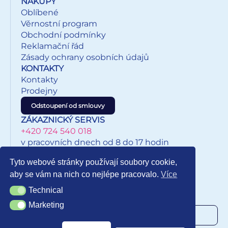
NÁKUPY
Oblíbené
Věrnostní program
Obchodní podmínky
Reklamační řád
Zásady ochrany osobních údajů
KONTAKTY
Kontakty
Prodejny
Odstoupení od smlouvy
ZÁKAZNICKÝ SERVIS
+420 724 540 018
v pracovních dnech od 8 do 17 hodin
eshop@inkypapirnictvi.cz
Tyto webové stránky používají soubory cookie,
aby se vám na nich co nejlépe pracovalo.
Více
Technical
Technical
NEWSLETTER
Marketing
Marketing