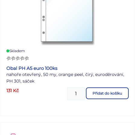
Skladem
Obal PH A5 euro 100ks
nahoře otevřený, 50 my, orange peel, čirý, euroděrování,
PH 301, sáček
131
Kč
Přidat do košíku