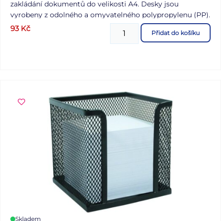
zakládání dokumentů do velikosti A4. Desky jsou
vyrobeny z odolného a omyvatelného polypropylenu (PP).
Hřeben je opatřený 4 kroužky. Průměr kroužku: 17 mm
93
Kč
Přidat do košíku
Šířka hřbetu: 20 mm Tloušťka desek: 0,66 mm Barva:
modrá Uvedená cena je za 1 ks.
Skladem