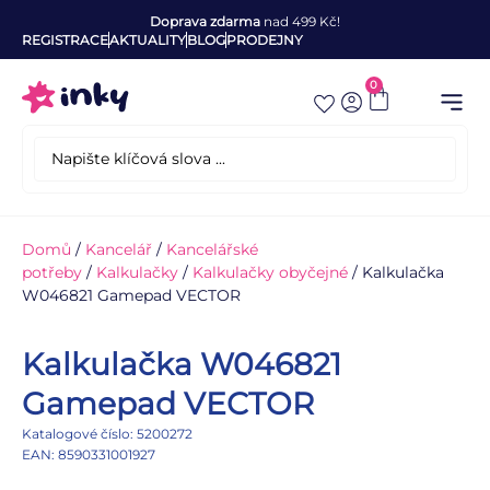
Doprava zdarma
nad 499 Kč!
REGISTRACE
AKTUALITY
BLOG
PRODEJNY
0
Domů
/
Kancelář
/
Kancelářské
potřeby
/
Kalkulačky
/
Kalkulačky obyčejné
/ Kalkulačka
W046821 Gamepad VECTOR
Kalkulačka W046821
Gamepad VECTOR
Katalogové číslo: 5200272
EAN: 8590331001927