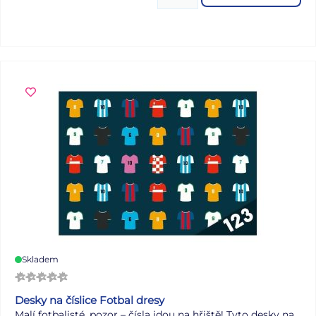
Peněženka má kovový kroužek na klíče a praktickou
šňůrku pro zavěšení na krk, díky které ji vaše dítko jen tak
nezapomene. NÁVOD NA ÚDRŽBU: Čistit pouze
navlhčeným hadříkem ve vodě s trochou saponátu.
Textilní části je možno zbavit mechanického znečištění
lehkým kartáčováním. Zásadně nepoužívat k čištění
ředidel, mechanicky čistících prášků nebo agresivních
čistících přípravků. Výrobky zásadně neprat v pračce. Při
promočení nechat pozvolna vysušit při pokojové teplotě.
Výrobek se nesmí sušit v kontaktu ani bezprostřední
blízkosti otevřených tepelných zdrojů či sušičce prádla.
Peněženka je balená v sáčku. Uvedená cena je za 1 ks.
Skladem
Desky na číslice Fotbal dresy
Malí fotbalisté, pozor – čísla jdou na hřiště! Tyto desky na