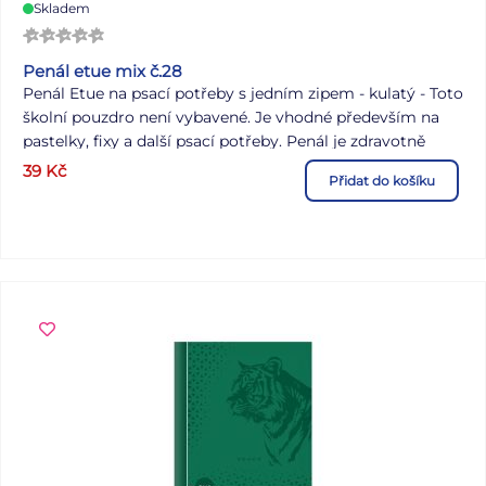
Skladem
Penál etue mix č.28
Penál Etue na psací potřeby s jedním zipem - kulatý - Toto
školní pouzdro není vybavené. Je vhodné především na
pastelky, fixy a další psací potřeby. Penál je zdravotně
nezávadný a neobsahuje toxické látky. DOPORUČENÍ: -
39
Kč
Přidat do košíku
čistit pouze navlhčeným hadříkem ve vodě s trochou
saponátu Uvedená cena je za 1 ks. Dodáváme ve 4
různých variantách dle skladové zásoby.