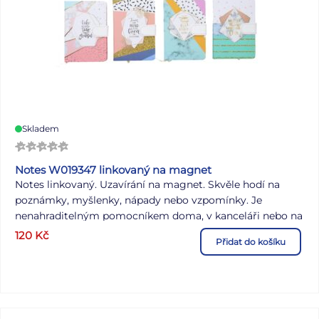
Skladem
Notes W019347 linkovaný na magnet
Notes linkovaný. Uzavírání na magnet. Skvěle hodí na
poznámky, myšlenky, nápady nebo vzpomínky. Je
nenahraditelným pomocníkem doma, v kanceláři nebo na
cesty. Počet stran: 144 Rozměr: 97 x 144 mm Mix barev a
120
Kč
Přidat do košíku
motivů Dodáváme v mixu 4 kusů dle skladové zásoby.
Uvedená cena je za 1 ks.