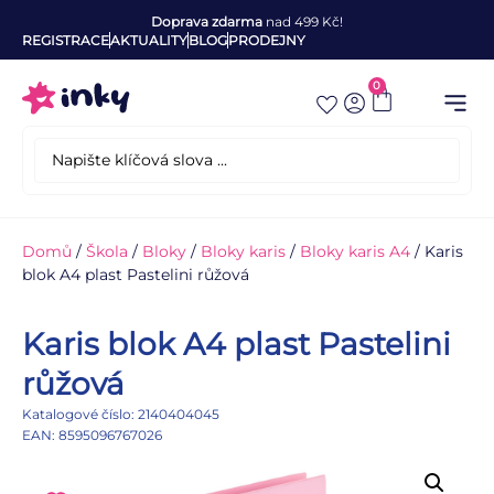
Doprava zdarma
nad 499 Kč!
REGISTRACE
AKTUALITY
BLOG
PRODEJNY
0
Domů
/
Škola
/
Bloky
/
Bloky karis
/
Bloky karis A4
/ Karis
blok A4 plast Pastelini růžová
Karis blok A4 plast Pastelini
růžová
Katalogové číslo: 2140404045
EAN: 8595096767026