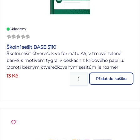
Skladem
Školní sešit BASE 5110
Školní sešit čtvereček ve formátu A5, v tmavě zelené
barvě, s motivem tygra, v deskách z křídového papíru.
Oproti běžným čtverečkovaným sešitům je rozměr
čtverečků dvakrát větší. Typ: 5110 Motiv: tygr Formát: A5
13
Kč
Přidat do košíku
Barva: zelená Gramáž listů papíru: 60 g Počet listů: 10,
čtvereček Rozměr čtverečku: 10 x 10 mm Desky: matný
křídový papír 200 g Uvedená cena je za 1 ks.
Víte, co
znamená číselné označení na sešitech?