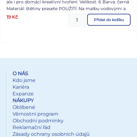
ale i pro domácí kreativní tvoření. Velikost: 6 Barva: černá
Materiál: štětiny prasete POUŽITÍ: Na malbu vodovými a
temperovými barvami, k vykreslování různých ploch na
19
Kč
Přidat do košíku
papíře, k malování na kamínky. Štětce jsou uloženy v
papírové krabičce po 12 ks. Uvedená cena je za 1 ks.
O NÁS
Kdo jsme
Kariéra
Expanze
NÁKUPY
Oblíbené
Věrnostní program
Obchodní podmínky
Reklamační řád
Zásady ochrany osobních údajů