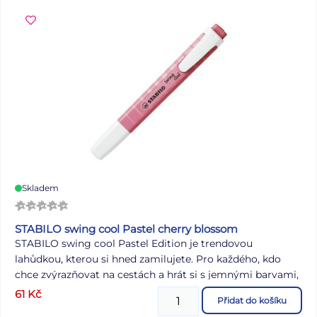
Skladem
STABILO swing cool Pastel cherry blossom
STABILO swing cool Pastel Edition je trendovou
lahůdkou, kterou si hned zamilujete. Pro každého, kdo
chce zvýrazňovat na cestách a hrát si s jemnými barvami,
je STABILO swing cool v pastelových barvách dokonalým
61
Kč
Přidat do košíku
nástrojem. STABILO Anti-Dry-Out Technologie poskytuje