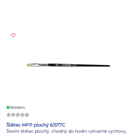
4hodinovou ochranu před vysycháním a umožňuje tak
plně soustředěnou práci. S praktickým klipsem a úzkým
tvarem je dokonalým společníkem na cestách.
Skladem
Štětec MFP plochý 6/577C
Školní štětec plochý, vhodný do hodin výtvarné výchovy,