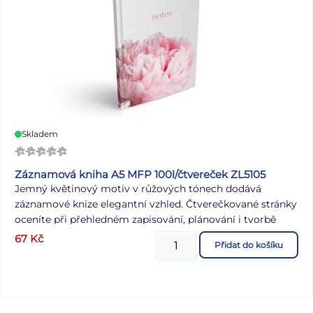
Skladem
Záznamová kniha A5 MFP 100l/čtvereček ZL5105
Jemný květinový motiv v růžových tónech dodává
záznamové knize elegantní vzhled. Čtverečkované stránky
oceníte při přehledném zapisování, plánování i tvorbě
tabulek. Praktický formát A5 se hodí pro každodenní
67
Kč
Přidat do košíku
používání ve škole, v práci i doma. Vazba: V8 Formát: A5
Motiv: květinový Počet listů: 100 čtverečkovaných
Uvedená cena je za 1 ks.