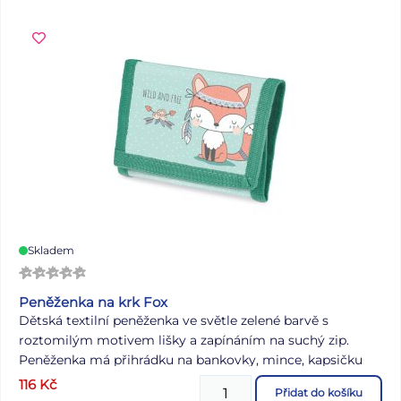
Skladem
Peněženka na krk Fox
Dětská textilní peněženka ve světle zelené barvě s
roztomilým motivem lišky a zapínáním na suchý zip.
Peněženka má přihrádku na bankovky, mince, kapsičku
vhodnou například na jízdenky a také kapsičku s
116
Kč
Přidat do košíku
průhledným okýnkem o velikosti kreditní karty.