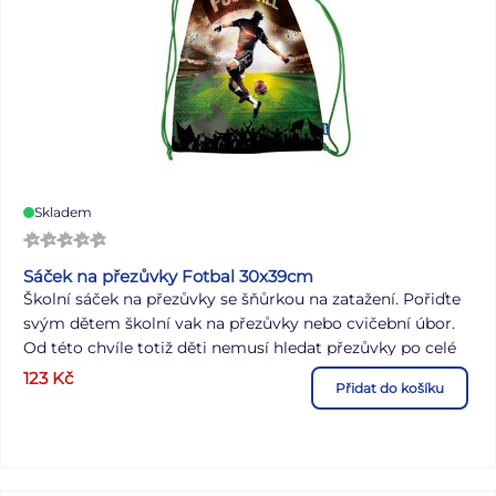
Skladem
Sáček na přezůvky Fotbal 30x39cm
Školní sáček na přezůvky se šňůrkou na zatažení. Pořiďte
svým dětem školní vak na přezůvky nebo cvičební úbor.
Od této chvíle totiž děti nemusí hledat přezůvky po celé
šatně, ale mají je na jednom místě. POUŽITÍ: Vhodný jako
123
Kč
Přidat do košíku
pytlík na cvičební úbor do tělocviku. Vyrobený z pevného,
kvalitního materiálu. Díky dvěma šňůrkám na stažení, lze
pytlík dát i na záda a nosit jej jako batoh. Sáček je lehce
omyvatelný vlhkým hadříkem, možno prát v rukách.
Uvedená cena je za 1 ks. Dodáváme v sáčku. Grafické