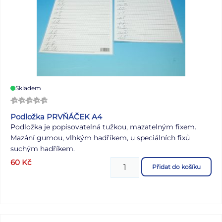
Skladem
Podložka PRVŇÁČEK A4
Podložka je popisovatelná tužkou, mazatelným fixem.
Mazání gumou, vlhkým hadříkem, u speciálních fixů
suchým hadříkem.
Materiál: PVC tvrdé, tloušťka 0,3 mm + papír
60
Kč
Přidat do košíku