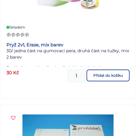
Skladem
Pryž 2v1, Erase, mix barev
30/ jedna část na gumovací pera, druhá část na tužky, mix
2 barev
Dodáváno v mixu dle aktuální skladové zásoby
30
Kč
Přidat do košíku