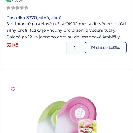
Skladem
Pastelka 3370, silná, zlatá
Šestihranné pastelové tužky OK-10 mm v dřevěném plášti.
Silný profil tužky je vhodný pro držení a vedení tužky.
Balené po 12 ks jednoho odstínu do kartonové krabičky.
Jsou vhodné jak pro školní použití, tak i umělecké
53
Kč
Přidat do košíku
kreslení.