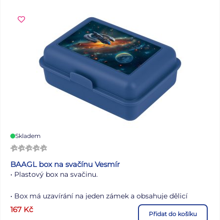
symboly údržby textilu najdete
zde.
Skladem
BAAGL box na svačínu Vesmír
• Plastový box na svačinu.
• Box má uzavírání na jeden zámek a obsahuje dělicí
přepážku.
167
Kč
Přidat do košíku