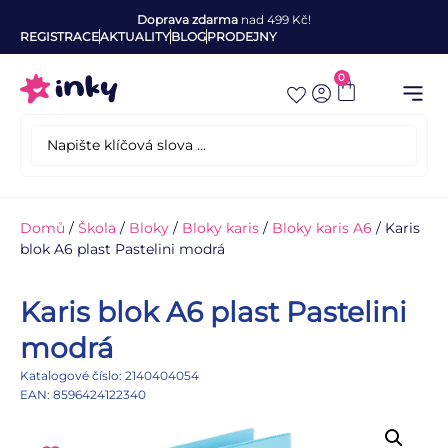
Doprava zdarma
nad 499 Kč!
REGISTRACE
AKTUALITY
BLOG
PRODEJNY
0
Domů
/
Škola
/
Bloky
/
Bloky karis
/
Bloky karis A6
/ Karis
blok A6 plast Pastelini modrá
Karis blok A6 plast Pastelini
modrá
Katalogové číslo: 2140404054
EAN: 8596424122340