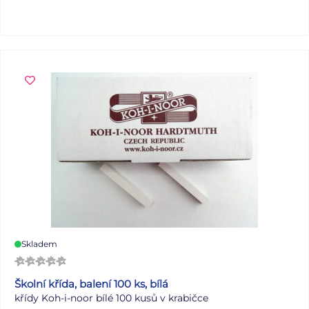
voskovky, vodové barvy a štětce, tužky a pastelky. Titulní
strana je opatřena 4 motivy (motýl, smajlík, formule, mix)
POUŽITÍ: na malování jak tužkou, pastelkami tak uhlem.
Rozměr: A4 Počet listů: 20 listů Gramáž papíru: 80g
Uvedená cena je za 1 ks.
Skladem
Školní křída, balení 100 ks, bílá
křídy Koh-i-noor bílé 100 kusů v krabičce