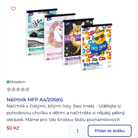
Skladem
Náčrtník MFP A4/20listů
Náčrtník s čistými, bílými listy (bez linek) - Udělejte si
pohodovou chvilku s dětmi a načrtněte si nějaký pěkný
obrázek. Máme pro Vás širokou škálu poznámkových
bloků, trhacích bloků, záznamových knih, a to dokonce v
50
Kč
Přidat do košíku
různých velikostech. Nezapomeňte si u nás zakoupit také