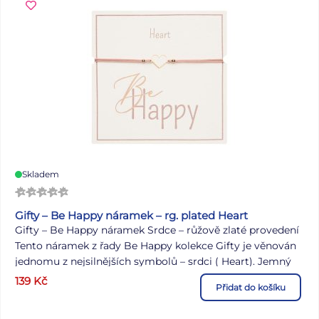
každý den. Motiv: kaňka Barva: růžová Dodáváme v sáčku.
Uvedená cena je za 1 ks.
Skladem
Gifty – Be Happy náramek – rg. plated Heart
Gifty – Be Happy náramek Srdce – růžově zlaté provedení
Tento náramek z řady Be Happy kolekce Gifty je věnován
jednomu z nejsilnějších symbolů – srdci ( Heart). Jemný
detail ve vzhledu růžového zlata připomíná lásku, radost a
139
Kč
Přidat do košíku
blízkost, které nás provází každý den. Díky své
jednoduchosti působí elegantně, ale zároveň má v sobě