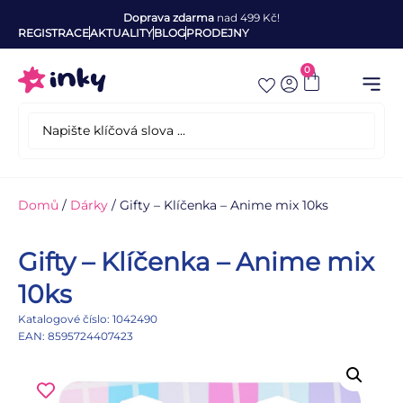
Doprava zdarma
nad 499 Kč!
REGISTRACE
AKTUALITY
BLOG
PRODEJNY
0
Domů
/
Dárky
/ Gifty – Klíčenka – Anime mix 10ks
Gifty – Klíčenka – Anime mix
10ks
Katalogové číslo: 1042490
EAN: 8595724407423