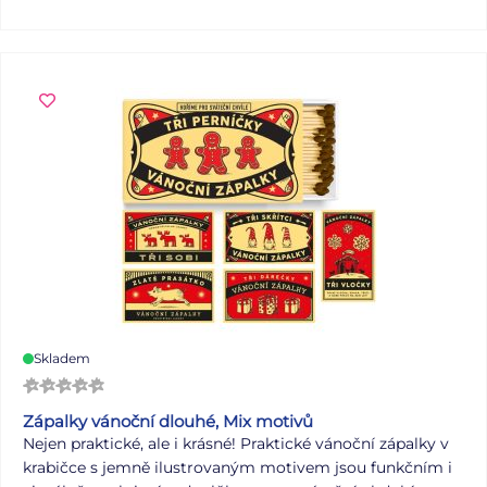
kousek hravosti – a proto se hodí k jakémukoli stylu.
Barevné provedení pouze napodobuje vzhled růžového
zlata, nejde tedy o pravé pozlacení. Šperk je navíc bez
obsahu niklu, takže je vhodný i pro citlivou pokožku.
Textilní šňůrka s posuvným zapínáním zajistí, že náramek
pohodlně padne na každé zápěstí. Díky balení na dárkové
kartičce potěší nejen jako doplněk pro sebe, ale i jako
malý dárek od srdce. Velikost: univerzální Motiv: Srdce
(Heart) Barva přívěsku: růžové zlato Materiál: textilní
šňůrka, přívěsek z nerezové oceli (bez obsahu niklu)
Balení: dárková kartička Uvedená cena je za 1 ks.
Skladem
Zápalky vánoční dlouhé, Mix motivů
Nejen praktické, ale i krásné! Praktické vánoční zápalky v
krabičce s jemně ilustrovaným motivem jsou funkčním i