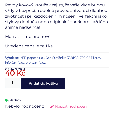
Pevný kovový kroužek zajistí, že vaše klíče budou
vždy v bezpečí, a odolné provedení zaručí dlouhou
životnost i při každodenním nošení. Perfektní jako
stylový doplněk nebo originální dárek pro každého
anime nadšence!
Motiv: anime hrdinové
Uvedená cena je za 1 ks.
Výrobce:
MFP paper s.r.o., Gen.Štefánika 3581/52, 750 02 Přerov,
info@mfp.cz, www.mfp.cz
CENA S DPH
40
Kč
Přidat do košíku
Skladem
Nebylo hodnoceno
Napsat hodnocení