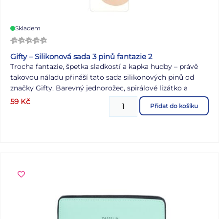
Skladem
Gifty – Silikonová sada 3 pinů fantazie 2
Trocha fantazie, špetka sladkostí a kapka hudby – právě
takovou náladu přináší tato sada silikonových pinů od
značky Gifty. Barevný jednorožec, spirálové lízátko a
stylová sluchátka vytvářejí hravou kombinaci motivů,
59
Kč
Přidat do košíku
která potěší každého, kdo má rád nápadité doplňky. Piny
skvěle sedí na silikonové penály, peněženky, bločky i
crossbody taštičky z naší nabídky. Jsou vyrobené z
lehkého a odolného silikonu. SADA OBSAHUJE: - 3×
silikonový pin Motiv: fantazie Materiál: silikon Uvedená
cena je za 1 sadu.