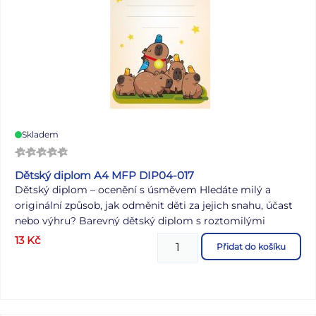
Skladem
Dětský diplom A4 MFP DIP04-017
Dětský diplom – ocenění s úsměvem Hledáte milý a
originální způsob, jak odměnit děti za jejich snahu, účast
nebo výhru? Barevný dětský diplom s roztomilými
kapybarami a malými ptáčky je ideální volbou pro školky,
13
Kč
Přidat do košíku
školy, družiny, kroužky i tábory. Diplom ve formátu A4
zaujme veselým motivem, který vyzařuje radost,
přátelství a týmového ducha. Skvěle poslouží jako ocenění
pro vítěze soutěží, aktivní pomocníky nebo jako milé
poděkování. Kapybara s medailí v čele skupinky dodává