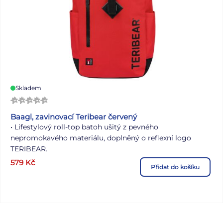
Skladem
Baagl, zavinovací Teribear červený
• Lifestylový roll-top batoh ušitý z pevného
nepromokavého materiálu, doplněný o reflexní logo
TERIBEAR.
579
Kč
Přidat do košíku
• Ergonomicky tvarovaná záda.
• Nastavitelná délka ramenních popruhů.
• Batoh má mimo hlavního prostoru i dvě postranní kapsy