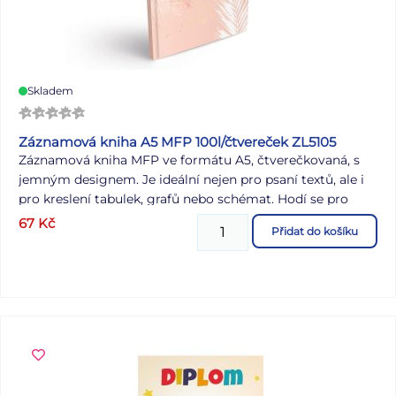
Skladem
Záznamová kniha A5 MFP 100l/čtvereček ZL5105
Záznamová kniha MFP ve formátu A5, čtverečkovaná, s
jemným designem. Je ideální nejen pro psaní textů, ale i
pro kreslení tabulek, grafů nebo schémat. Hodí se pro
studenty, pracovní záznamy, ale také jako osobní zápisník
67
Kč
Přidat do košíku
pro každodenní úkoly nebo kreativní projekty. Desky jsou
vyrobeny z pevného lepeného kartonu pokrytého
laminem, což zajišťuje odolnost. Díky vazbě V8, známé
svou mimořádnou pevností, zůstanou stránky bezpečně
na svém místě i při častém používání. Formát: A5 Počet
listů: 100, čtvereček Uvedená cena je za 1 ks.