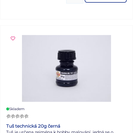
pastelky označuje levou nebo pravou verzi. Brilantní barvy
ve dřevě z udržitelného lesního hospodářství. Pastelky
jsou vyrobeny ze dřeva certifikovaného PEFC® (PEFC/04-
31-1728). Každá pastelka má štítek na jméno.
Skladem
Tuš technická 20g černá
Tuš je určena zejména k hobby malování, jedná se o