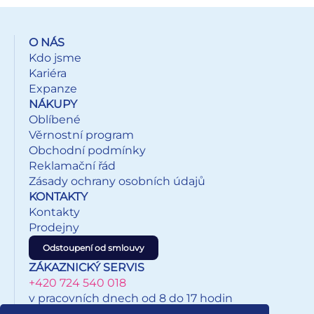
a jednu kapsu na zip v přední části.
• Objem batohu je 17 l a nosnost až 6 kg.
O NÁS
Kdo jsme
• Batoh je velmi lehký, jeho hmotnost je pouze 460 g.
Kariéra
Expanze
NÁKUPY
Oblíbené
Věrnostní program
Obchodní podmínky
Reklamační řád
Zásady ochrany osobních údajů
KONTAKTY
Kontakty
Prodejny
Odstoupení od smlouvy
ZÁKAZNICKÝ SERVIS
+420 724 540 018
v pracovních dnech od 8 do 17 hodin
eshop@inkypapirnictvi.cz