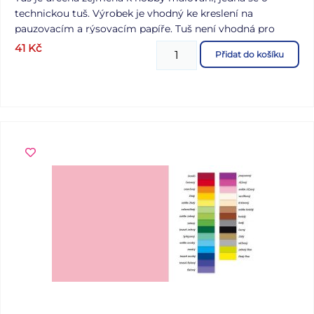
technickou tuš. Výrobek je vhodný ke kreslení na
pauzovacím a rýsovacím papíře. Tuš není vhodná pro
použití do technických per. Nabízíme v černé variantě.
41
Kč
Přidat do košíku