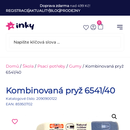
Doprava zdarma
nad 499 Kč!
REGISTRACE
AKTUALITY
BLOG
PRODEJNY
0
Domů
/
Škola
/
Psací potřeby
/
Gumy
/ Kombinovaná pryž
6541/40
Kombinovaná pryž 6541/40
Katalogové číslo: 2090900122
EAN: 85950702