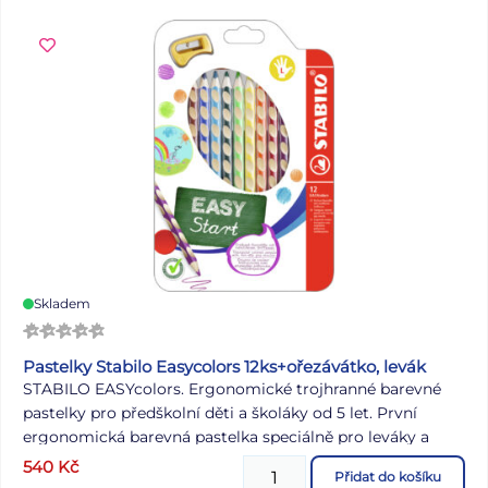
celému diplomu slavnostní i hravý tón. Volné linky
umožňují snadné doplnění jména, důvodu ocenění i data.
Formát: A4 Gramáž: 300 g Motiv: kapybary Druh papíru:
křídový, matný Uvedená cena je za 1 ks.
Skladem
Pastelky Stabilo Easycolors 12ks+ořezávátko, levák
STABILO EASYcolors. Ergonomické trojhranné barevné
pastelky pro předškolní děti a školáky od 5 let. První
ergonomická barevná pastelka speciálně pro leváky a
praváky. Trojhranný tvar a neklouzavé úchopové plošky
540
Kč
Přidat do košíku
zajišťují uvolněné držení ruky. Žlutý nebo červený konec