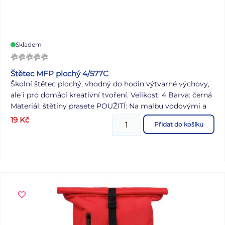
Skladem
Štětec MFP plochý 4/577C
Školní štětec plochý, vhodný do hodin výtvarné výchovy,
ale i pro domácí kreativní tvoření. Velikost: 4 Barva: černá
Materiál: štětiny prasete POUŽITÍ: Na malbu vodovými a
temperovými barvami, k vykreslování různých ploch na
19
Kč
Přidat do košíku
papíře, k malování na kamínky. Štětce jsou uloženy v
papírové krabičce po 12 ks. Uvedená cena je za 1 ks.