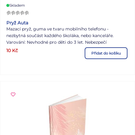
Skladem
Pryž Auta
Mazací pryž, guma ve tvaru mobilního telefonu -
nezbytná součást každého školáka, nebo kanceláře.
Varování: Nevhodné pro děti do 3 let. Nebezpečí
vdechnutí a spolknutí malých částic. Uvedená cena je za
10
Kč
Přidat do košíku
set 2 kusů.