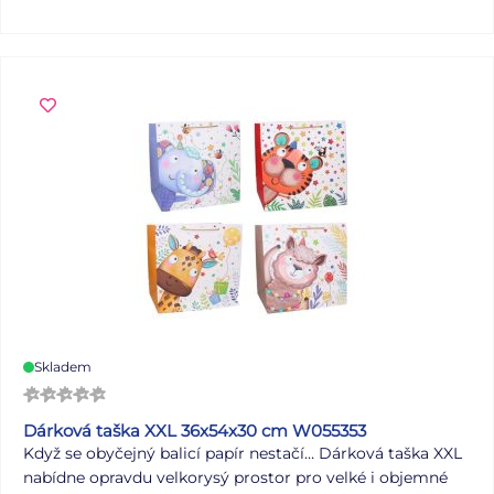
pohodlné přenášení. Nabízí dostatek prostoru pro
nejrůznější dárky – od kosmetiky přes knihy až po drobné
doplňky či sladkosti. Motiv: balónky, konfety Rozměry:
260 x 320 x 120 mm Barva: světle modrá, růžová,
zlatobéžová, bílá Dodáváme v mixu 4 barevných
provedení dle aktuální skladové dostupnosti. Uvedená
cena je za 1 ks.
Skladem
Dárková taška XXL 36x54x30 cm W055353
Když se obyčejný balicí papír nestačí… Dárková taška XXL
nabídne opravdu velkorysý prostor pro velké i objemné