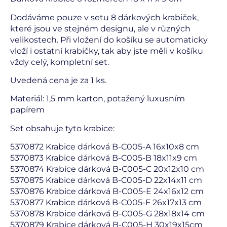
Dodáváme pouze v setu 8 dárkových krabiček,
které jsou ve stejném designu, ale v různých
velikostech. Při vložení do košíku se automaticky
vloží i ostatní krabičky, tak aby jste měli v košíku
vždy celý, kompletní set.
Uvedená cena je za 1 ks.
Materiál: 1,5 mm karton, potažený luxusním
papírem
Set obsahuje tyto krabice:
5370872 Krabice dárková B-C005-A 16x10x8 cm
5370873 Krabice dárková B-C005-B 18x11x9 cm
5370874 Krabice dárková B-C005-C 20x12x10 cm
5370875 Krabice dárková B-C005-D 22x14x11 cm
5370876 Krabice dárková B-C005-E 24x16x12 cm
5370877 Krabice dárková B-C005-F 26x17x13 cm
5370878 Krabice dárková B-C005-G 28x18x14 cm
5370879 Krabice dárková B-C005-H 30x19x15cm