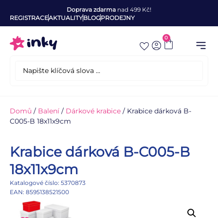
Doprava zdarma
nad 499 Kč!
REGISTRACE
AKTUALITY
BLOG
PRODEJNY
0
Domů
/
Balení
/
Dárkové krabice
/ Krabice dárková B-
C005-B 18x11x9cm
Krabice dárková B-C005-B
18x11x9cm
Katalogové číslo: 5370873
EAN: 8595138521500