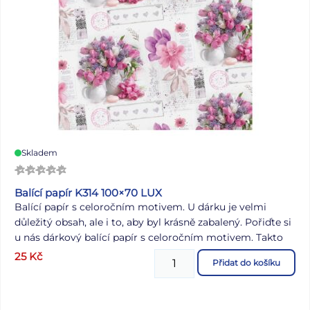
Skladem
Balící papír K314 100×70 LUX
Balící papír s celoročním motivem. U dárku je velmi
důležitý obsah, ale i to, aby byl krásně zabalený. Pořiďte si
u nás dárkový balící papír s celoročním motivem. Takto
krásně zabalený dárek zajisté potěší. Nezapomeňte si
25
Kč
Přidat do košíku
koupit i pěknou stužku a jmenovky na dárek. Gramáž: 80
g Balení: 25 ks Motiv: květiny rozměr archu: 1000 x 700
mm Všech 25 ks je baleno v sáčku. Uvedená cena je za 1