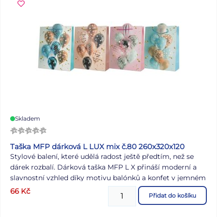
Skladem
Taška MFP dárková L LUX mix č.80 260x320x120
Stylové balení, které udělá radost ještě předtím, než se
dárek rozbalí. Dárková taška MFP L X přináší moderní a
slavnostní vzhled díky motivu balónků a konfet v jemném
3D efektu. Vypadá elegantně, ale přitom si zachovává
66
Kč
Přidat do košíku
hravost, která ke každé oslavě patří. Taška je vyrobena z
pevného papíru a doplněna o textilní ucha, která zajišťují