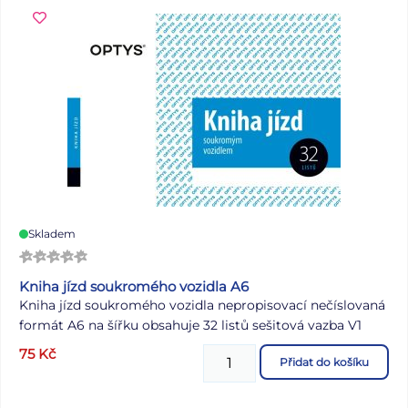
Skladem
Kniha jízd soukromého vozidla A6
Kniha jízd soukromého vozidla nepropisovací nečíslovaná
formát A6 na šířku obsahuje 32 listů sešitová vazba V1
75
Kč
Přidat do košíku