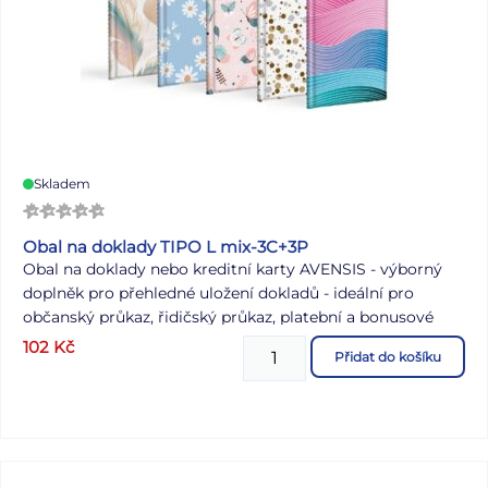
Skladem
Obal na doklady TIPO L mix-3C+3P
Obal na doklady nebo kreditní karty AVENSIS - výborný
doplněk pro přehledné uložení dokladů - ideální pro
občanský průkaz, řidičský průkaz, platební a bonusové
karty Obal je vyrobený z PVC a je designován v různých
102
Kč
Přidat do košíku
barevných kombinacích. Obsahuje 6 listů, 3 listy jsou na
doklady o rozměru 130 x 80 mm. Další 3 listy jsou
rozděleny na 2 poloviny, což umožní uložení 6 dokladů o
maximální velikosti 63 x 80 mm. Dodáváme v mixu barev
dle skladové zásoby. Uvedená cena je za 1 ks.