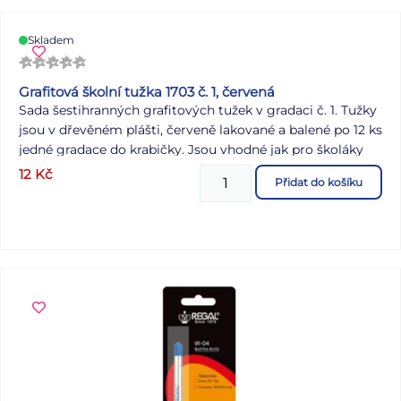
Skladem
Grafitová školní tužka 1703 č. 1, červená
Sada šestihranných grafitových tužek v gradaci č. 1. Tužky
jsou v dřevěném plášti, červeně lakované a balené po 12 ks
jedné gradace do krabičky. Jsou vhodné jak pro školáky
tak i pro univerzální použití.
12
Kč
Přidat do košíku