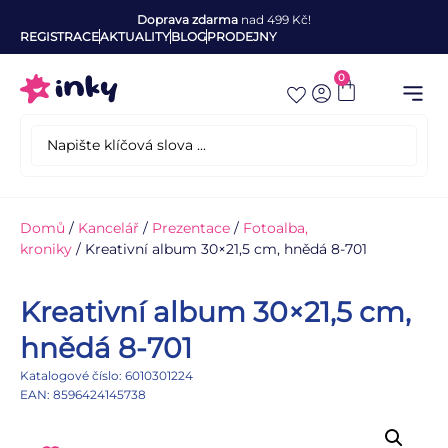
Doprava zdarma
nad 499 Kč!
REGISTRACE
AKTUALITY
BLOG
PRODEJNY
0
Domů
/
Kancelář
/
Prezentace
/
Fotoalba,
kroniky
/ Kreativní album 30×21,5 cm, hnědá 8-701
Kreativní album 30×21,5 cm,
hnědá 8-701
Katalogové číslo: 6010301224
EAN: 8596424145738