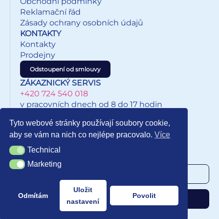
Obchodní podmínky
Reklamační řád
Zásady ochrany osobních údajů
KONTAKTY
Kontakty
Prodejny
Odstoupení od smlouvy
ZÁKAZNICKÝ SERVIS
+420 724 540 018
v pracovních dnech od 8 do 17 hodin
eshop@inkypapirnictvi.cz
Tyto webové stránky používají soubory cookie,
aby se vám na nich co nejlépe pracovalo.
Více
Technical
Technical
NEWSLETTER
Marketing
Marketing
Uložit
Odmítám
Povolit
Odebírat
nastavení