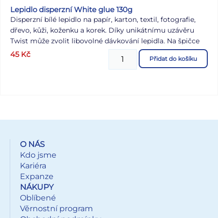
Lepidlo disperzní White glue 130g
Disperzní bílé lepidlo na papír, karton, textil, fotografie,
dřevo, kůži, koženku a korek. Díky unikátnímu uzávěru
Twist může zvolit libovolné dávkování lepidla. Na špičce
lepidla je malý hřebínek který lepidlo rovnoměrně rozetře
45
Kč
Přidat do košíku
po ploše. NÁVOD: Lepidlo naneste v tenké vrstvě pouze na
jednu z lepených ploch. Spojované plochy musí být vždy
čisté, suché a odmaštěné. Hmotnost: 130 g Baleno v
papírové krabici po 12 ks. Uvedená cena je za 1 ks.
O NÁS
Kdo jsme
Kariéra
Expanze
NÁKUPY
Oblíbené
Věrnostní program