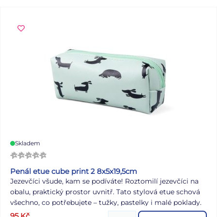
Skladem
Penál etue cube print 2 8x5x19,5cm
Jezevčíci všude, kam se podíváte! Roztomilí jezevčíci na
obalu, praktický prostor uvnitř. Tato stylová etue schová
všechno, co potřebujete – tužky, pastelky i malé poklady.
Díky zipu zůstane všechno hezky na svém místě, ať už
95
Kč