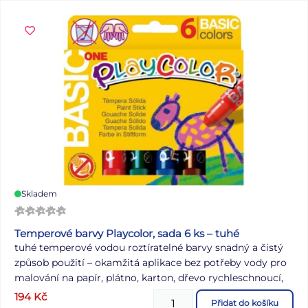
Skladem
Temperové barvy Playcolor, sada 6 ks – tuhé
tuhé temperové vodou roztíratelné barvy snadný a čistý
způsob použití – okamžitá aplikace bez potřeby vody pro
malování na papír, plátno, karton, dřevo rychleschnoucí,
neobsahuje rozpouštědla, omyvatelné a vypratelné sada 6
194
Kč
Přidat do košíku