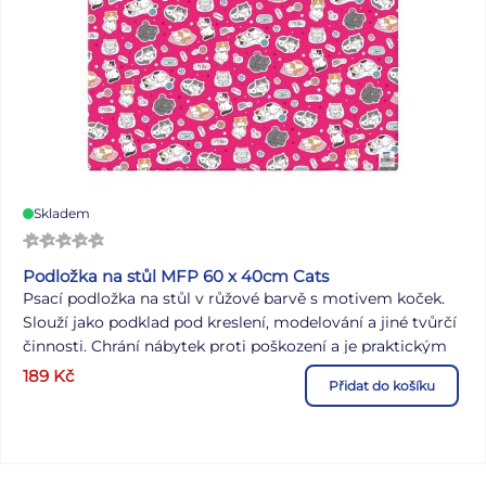
Skladem
Podložka na stůl MFP 60 x 40cm Cats
Psací podložka na stůl v růžové barvě s motivem koček.
Slouží jako podklad pod kreslení, modelování a jiné tvůrčí
činnosti. Chrání nábytek proti poškození a je praktickým
pomocníkem školáka. Podložka je vyrobena z papíru,
189
Kč
Přidat do košíku
který je zatavený v pevném plastovém obalu. Podložka je
velice dobře omývatelná, stačí setřít vlhkým hadříkem.
Odolná proti pokreslení pastelkami. Motiv: kočky Barva:
růžová Rozměr: 600 x 400 mm Uvedená cena je za 1 ks.