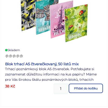
Skladem
Blok trhací A5 čtverečkovaný, 50 listů mix
Trhací poznámkový blok A5 čtvereček. Potřebujete si
zaznamenat důležitou informaci na kus papíru? Máme
pro Vás širokou škálu poznámkových bloků, trhacích
bloků, záznamových knih, a to dokonce v různých
38
Kč
Přidat do košíku
velikostech. Formát: A5 Gramáž: 60g Počet listů: 50 listů
Provedení: abstraktní, sova, Eiffelova věž, berušky/
čtyřlístky Dodáváme v mixu po 4 ks dle skladové zásoby.
Uvedená cena je za 1 ks.