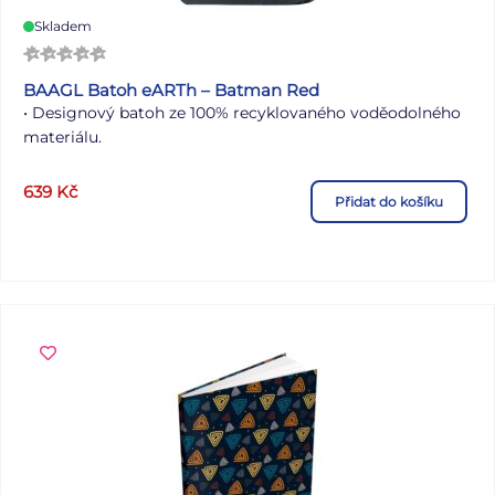
Skladem
BAAGL Batoh eARTh – Batman Red
• Designový batoh ze 100% recyklovaného voděodolného
materiálu.
• Ergonomicky tvarovaná záda s nastavytelnými
639
Kč
Přidat do košíku
ramenními popruhy.
• Vnitřní kapsa na 15" notebook.
• Přední a horní praktické kapsy na zip vhodné na
uschování drobností.
• Velmi nízká hmotnost batohu - 500 g.
• Objem 18 l.
• Nosnost až 7 kg.