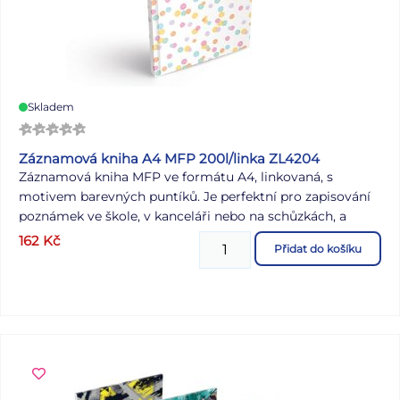
Skladem
Záznamová kniha A4 MFP 200l/linka ZL4204
Záznamová kniha MFP ve formátu A4, linkovaná, s
motivem barevných puntíků. Je perfektní pro zapisování
poznámek ve škole, v kanceláři nebo na schůzkách, a
zároveň skvěle poslouží jako deník, plánovač či zápisník
162
Kč
Přidat do košíku
pro vaše nápady a úkoly. Desky jsou vyrobeny z pevného
lepeného kartonu pokrytého laminem, což zajišťuje
odolnost. Díky vazbě V8, známé svou mimořádnou
pevností, zůstanou stránky bezpečně na svém místě i při
častém používání. Formát: A4 Motiv: puntíky Velikost
řádku: 8 mm Počet listů: 200 s linkou Uvedená cena je za 1
ks.