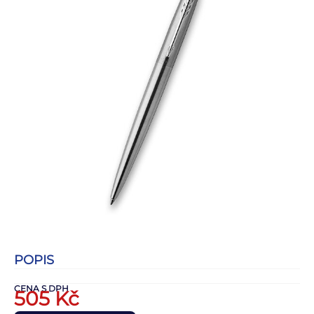
POPIS
CENA S DPH
505
Kč