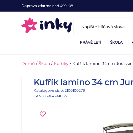
Doprava zdarma
nad 499 Kč!
PRÁVĚ LETÍ
ŠKOLA
Domů
/
Škola
/
Kufříky
/ Kufřík lamino 34 cm Jurassi
Kufřík lamino 34 cm Ju
Katalogové číslo: 2100100279
EAN: 8596424161271