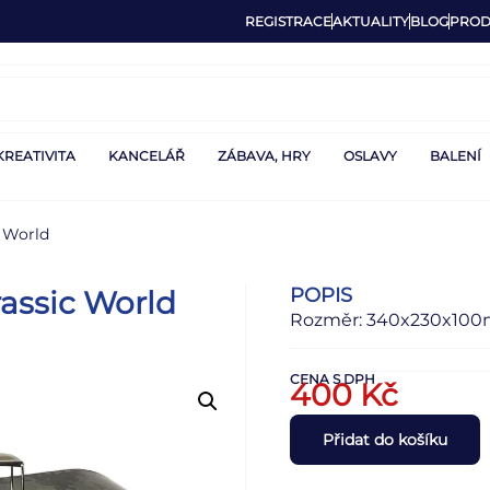
REGISTRACE
AKTUALITY
BLOG
PROD
KREATIVITA
KANCELÁŘ
ZÁBAVA, HRY
OSLAVY
BALENÍ
c World
POPIS
rassic World
Rozměr: 340x230x100
CENA S DPH
400
Kč
Přidat do košíku