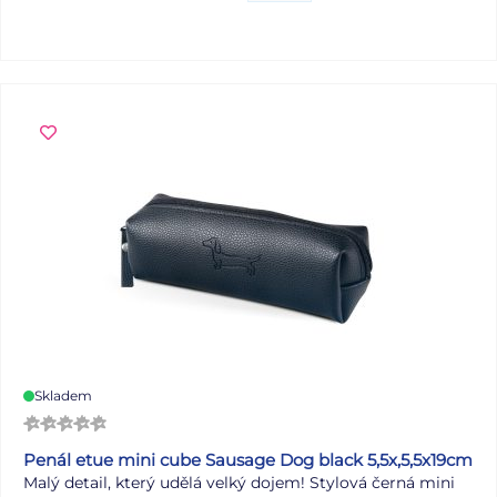
nástroj. Sešit obsahuje 16 listů s přehledně vyznačenou
notovou osnovou, ve které má každá nota své místo.
Ležatý formát A5 zajišťuje pohodlné psaní a skvěle sedí na
lavici i na notový stojan. Obálka v jemné tyrkysové barvě
s hudebním motivem působí svěže a inspirativně. Formát:
A5 Barva: zelená Počet listů: 16 Šířka řádku: 2 mm Gramáž
listů papíru: 60 g/m2 Desky: matný křídový papír 200
g/m2 Uvedená cena je za 1 ks.
Víte, co znamená číselné
označení na sešitech?
Skladem
Penál etue mini cube Sausage Dog black 5,5x,5,5x19cm
Malý detail, který udělá velký dojem! Stylová černá mini