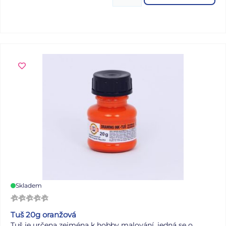
kusů v balení: 20 ks Uvedená cena je za 1 ks.
Skladem
Tuš 20g oranžová
Tuš je určena zejména k hobby malování, jedná se o