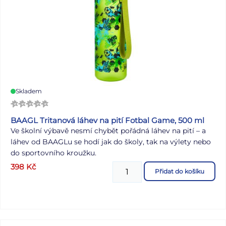
Skladem
BAAGL Tritanová láhev na pití Fotbal Game, 500 ml
Ve školní výbavě nesmí chybět pořádná láhev na pití – a
láhev od BAAGLu se hodí jak do školy, tak na výlety nebo
do sportovního kroužku.
398
Kč
Přidat do košíku
Uzamykatelné víčko nepropustí ani kapku nápoje a
zaručuje jednoduché a intuitivní používání. Součástí láhve
je i sítko, díky kterému můžete láhev použít i na limonády
s ovocem nebo čaj (materiál je vhodný i pro horké
nápoje). K láhvi je připevněné také poutko pro pohodlné