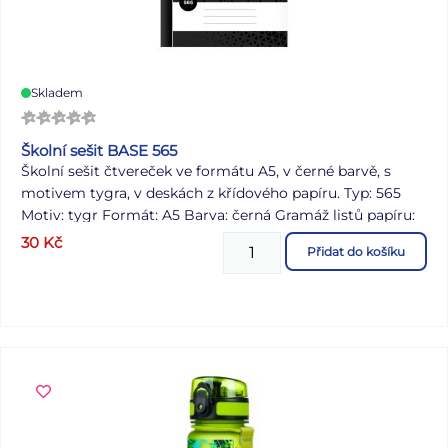
Skladem
Školní sešit BASE 565
Školní sešit čtvereček ve formátu A5, v černé barvě, s
motivem tygra, v deskách z křídového papíru. Typ: 565
Motiv: tygr Formát: A5 Barva: černá Gramáž listů papíru:
60 g Počet listů: 60, čtvereček Rozměr čtverečku: 5 x 5
30
Kč
Přidat do košíku
mm Desky: matný křídový papír 200 g Uvedená cena je
za 1 ks.
Víte, co znamená číselné označení na sešitech?