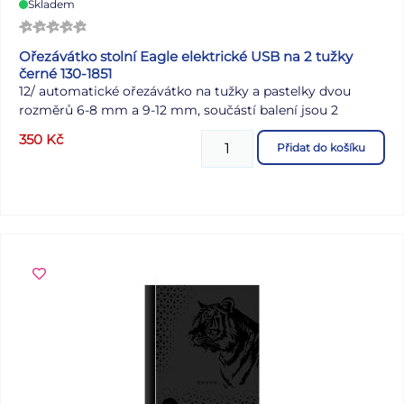
Skladem
Ořezávátko stolní Eagle elektrické USB na 2 tužky
černé 130-1851
12/ a
utomatické ořezávátko na tužky a pastelky dvou
rozměrů 6-8 mm a 9-12 mm, součástí balení jsou 2
náhradní čepele a USB adaptér, možno i na AA baterie 4
350
Kč
ks (nejsou součástí balení), rozměr 84x72x76mm
Přidat do košíku
Návod EG-5161USB