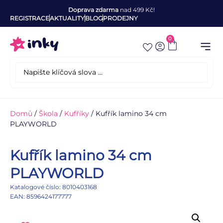
Doprava zdarma
nad 499 Kč!
REGISTRACE
AKTUALITY
BLOG
PRODEJNY
0
Domů
/
Škola
/
Kufříky
/ Kufřík lamino 34 cm
PLAYWORLD
Kufřík lamino 34 cm
PLAYWORLD
Katalogové číslo: 8010403168
EAN: 8596424177777