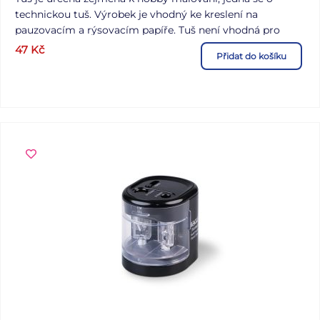
technickou tuš. Výrobek je vhodný ke kreslení na
pauzovacím a rýsovacím papíře. Tuš není vhodná pro
použití do technických per. Nabízíme v oranžové variantě.
47
Kč
Přidat do košíku