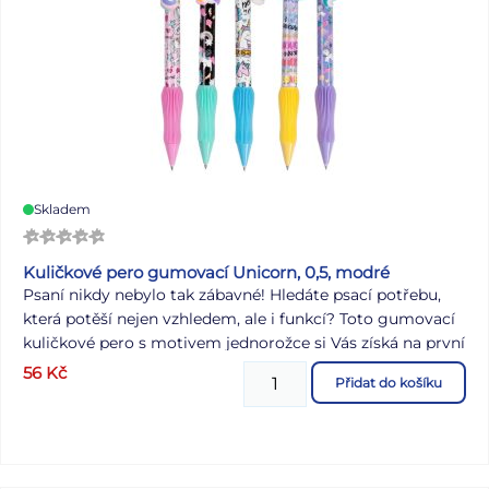
Skladem
Kuličkové pero gumovací Unicorn, 0,5, modré
Psaní nikdy nebylo tak zábavné! Hledáte psací potřebu,
která potěší nejen vzhledem, ale i funkcí? Toto gumovací
kuličkové pero s motivem jednorožce si Vás získá na první
pohled. Pero má tenký hrot o šířce 0,5 mm, který zajišťuje
56
Kč
Přidat do košíku
plynulé a přesné psaní. Díky speciálnímu inkoustu lze
napsaný text snadno vymazat – bez rozmazání a bez
zanechání stop. Ergonomický úchop z měkkého
materiálu zajišťuje maximální komfort i při delším psaní,
a barevné provedení úchytu ladí s veselým designem