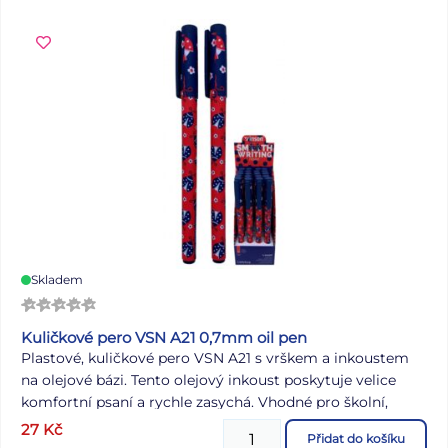
celého pera. Každý detail je promyšlen tak, aby psaní
nebylo jen nutností, ale skutečným potěšením. Hrot: 0,5
mm Motiv: jednorožec, duha Počet kusů v balení: 36 ks
Provedení: stiskací mechanismus Náplň: 5400196
gumovací modrá VAROVÁNÍ: Nevhodné pro děti do 3 let.
Nebezpečí vdechnutí a spolknutí malých částic.
Dodáváme v mixu 5 barev dle aktuální skladové
dostupnosti. Uvedená cena je za 1 ks.
Skladem
Kuličkové pero VSN A21 0,7mm oil pen
Plastové, kuličkové pero VSN A21 s vrškem a inkoustem
na olejové bázi. Tento olejový inkoust poskytuje velice
komfortní psaní a rychle zasychá. Vhodné pro školní,
kancelářské, ale i domácí použití. Hrot: 0,7 mm Motiv:
27
Kč
Přidat do košíku
berušky Provedení: s vrškem Barva: červená/modrá Počet