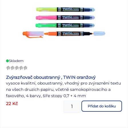
Skladem
Zvýrazňovač oboustranný , TWIN oranžový
vysoce kvalitní, oboustranný, vhodný pro zvýraznění textu
na všech druzích papíru, včetně samokopírovacího a
faxového, 4 barvy, šíře stopy 0,7 + 4 mm
22
Kč
Přidat do košíku