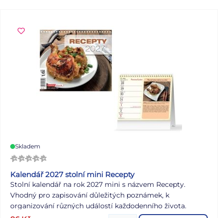
Skladem
Kalendář 2027 stolní mini Recepty
Stolní kalendář na rok 2027 mini s názvem Recepty.
Vhodný pro zapisování důležitých poznámek, k
organizování různých událostí každodenního života.
Najdete zde fotky a recepty jídel, které jsou lehké na