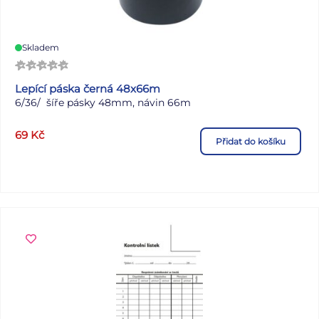
stran Rozměr: 9 x 17 cm Kalendárium: československé
týdenní Povrchy a zpracování obálky: matné lamino s
parciálním lakem Uvedená cena je za 1 ks.
Skladem
Lepící páska černá 48x66m
6/36/ šíře pásky 48mm, návin 66m
69
Kč
Přidat do košíku