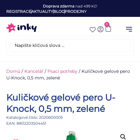
Doprava zdarma
nad 499 Kč!
REGISTRACE
AKTUALITY
BLOG
PRODEJNY
0
Domů
/
Kancelář
/
Psací potřeby
/ Kuličkové gelové pero
U-Knock, 0,5 mm, zelené
Kuličkové gelové pero U-
Knock, 0,5 mm, zelené
Katalogové číslo: 2020600005
EAN: 8802203504451