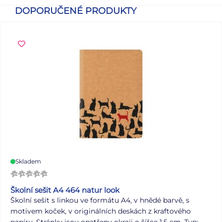
DOPORUČENÉ PRODUKTY
Skladem
Školní sešit A4 464 natur look
Školní sešit s linkou ve formátu A4, v hnědé barvě, s
motivem koček, v originálních deskách z kraftového
papíru. Stránky jsou opatřeny okraji o šířce 1,5 cm. Typ: