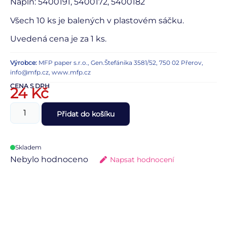
Náplň: 5400191, 5400172, 5400182
Všech 10 ks je balených v plastovém sáčku.
Uvedená cena je za 1 ks.
Výrobce:
MFP paper s.r.o., Gen.Štefánika 3581/52, 750 02 Přerov,
info@mfp.cz, www.mfp.cz
CENA S DPH
24
Kč
Přidat do košíku
Skladem
Nebylo hodnoceno
Napsat hodnocení