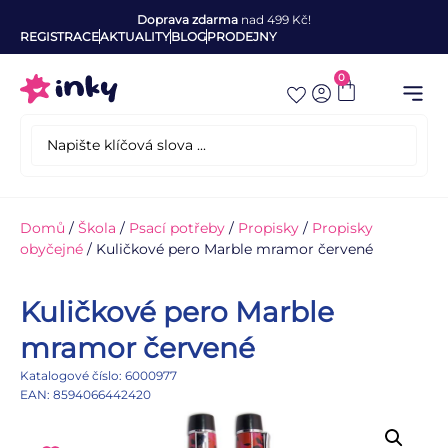
Doprava zdarma
nad 499 Kč!
REGISTRACE
AKTUALITY
BLOG
PRODEJNY
0
Domů
/
Škola
/
Psací potřeby
/
Propisky
/
Propisky
obyčejné
/ Kuličkové pero Marble mramor červené
Kuličkové pero Marble
mramor červené
Katalogové číslo: 6000977
EAN: 8594066442420