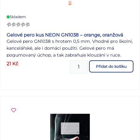
Skladem
Gelové pero kus NEON GN1038 – orange, oranžová
Gelové pero GN1038 s hrotem 0,5 mm. Vhodné pro školní,
kancelářské, ale i domácí použití. Gelové pero má
pogumovaný úchop, a tak zabraňuje klouzání v ruce.
Délka: 150 mm Náplň: 5400152 Barva: oranžová Provedení:
21
Kč
Přidat do košíku
s vrškem Počet ks v balení: 12 ks Dodáváme v papírové
krabičce. Uvedená cena je za 1 ks.