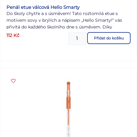
Penál etue válcová Hello Smarty
Do školy chytře a s úsměvem! Tato roztomilá etue s
motivem sovy v brýlích a nápisem „Hello Smarty!“ vás
přivítá do každého školního dne s úsměvem. Díky
praktickému válcovému tvaru nabízí dostatek prostoru na
112
Kč
Přidat do košíku
všechny školní potřeby – pastelky, tužky, fixy i další
drobnosti snadno najdou své místo. Spolehlivý zip navíc
zaručí, že obsah zůstane v bezpečí i během náročného
školního maratonu. Ideální společník pro každý školní den!
- není vybavena - zdravotně nezávadný a neobsahuje
toxické látky DOPORUČENÍ: - čistit pouze navlhčeným
hadříkem ve vodě s trochou saponátu Motiv: sova
Uvedená cena je za 1 ks.