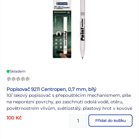
linkované Gramáž listů papíru: 80 g/m2 Desky: matný
křídový papír 300 g/m2 s parciálním UV lakem Uvedená
cena je za 1 ks.
Víte, co znamená číselné označení na
sešitech?
Skladem
Popisovač 9211 Centropen, 0,7 mm, bílý
10/ lakový popisovač s přepouštěcím mechanismem, píše
na neporézní povrchy, po zaschnutí odolá vodě, otěru,
povětrnostním vlivům, světlostálý, plastový hrot v kovové
objímce, šířka stopy 0,7 mm, neobsahuje toluen/xylen
100
Kč
Přidat do košíku