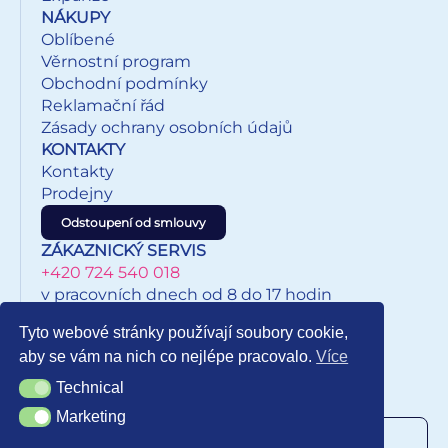
• Produkty BAAGL podléhají testům kvality Institutu pro
NÁKUPY
testování a certifikaci (ITC) a nezávislých laboratoří, jako je
Oblíbené
QIMA.
Věrnostní program
Obchodní podmínky
Reklamační řád
Zásady ochrany osobních údajů
KONTAKTY
Kontakty
Prodejny
Odstoupení od smlouvy
ZÁKAZNICKÝ SERVIS
+420 724 540 018
v pracovních dnech od 8 do 17 hodin
eshop@inkypapirnictvi.cz
Tyto webové stránky používají soubory cookie,
aby se vám na nich co nejlépe pracovalo.
Více
Technical
Technical
NEWSLETTER
Marketing
Marketing